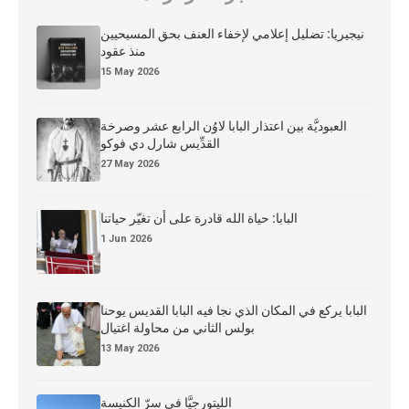
نيجيريا: تضليل إعلامي لإخفاء العنف بحق المسيحيين
منذ عقود
15 May 2026
العبوديَّة بين اعتذار البابا لاوُن الرابع عشر وصرخة
القدِّيس شارل دي فوكو
27 May 2026
البابا: حياة الله قادرة على أن تغيّر حياتنا
1 Jun 2026
البابا يركع في المكان الذي نجا فيه البابا القديس يوحنا
بولس الثاني من محاولة اغتيال
13 May 2026
الليتورجيَّا في سرّ الكنيسة