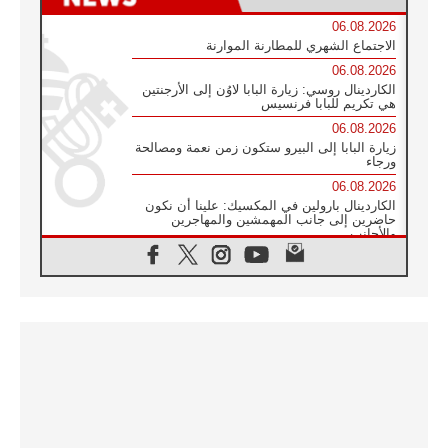
06.08.2026
الاجتماع الشهري للمطارنة الموارنة
06.08.2026
الكاردينال روسي: زيارة البابا لاوُن إلى الأرجنتين
هي تكريم للبابا فرنسيس
06.08.2026
زيارة البابا إلى البيرو ستكون زمن نعمة ومصالحة
ورجاء
06.08.2026
الكاردينال بارولين في المكسيك: علينا أن نكون
حاضرين إلى جانب المهمشين والمهاجرين
والأجانب
06.08.2026
البابا لاوُن الرابع عشر للشباب في أسيزي:
"أوروبا والعالم يبحثان اليوم عن قديسين جُدد
فيكم"
06.08.2026
البابا في أسيزي يتحدث إلى الشباب المشاركين
في لقاء الشباب الفرنسيسكاني
06.08.2026
البابا لاوُن الرابع عشر يبرق معزيا بوفاة
الكاردينال جوليو دوارتي لانغا
05.08.2026