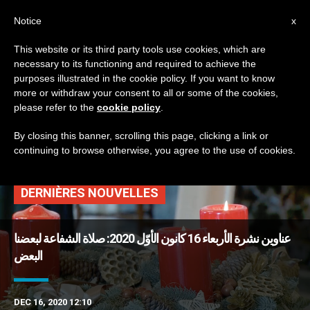
AR
Notice
x
This website or its third party tools use cookies, which are
necessary to its functioning and required to achieve the
TAG
purposes illustrated in the cookie policy. If you want to know
Posts Tagged ‘الرئيس
more or withdraw your consent to all or some of the cookies,
please refer to the
cookie policy
.
الإسرائيلي’
By closing this banner, scrolling this page, clicking a link or
continuing to browse otherwise, you agree to the use of cookies.
DERNIÈRES NOUVELLES
عناوين نشرة الأربعاء 16 كانون الأوّل 2020: صلاة الشفاعة لبعضنا
البعض
DEC 16, 2020 12:10