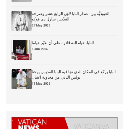
العبوديَّة بين اعتذار البابا لاوُن الرابع عشر وصرخة
القدِّيس شارل دي فوكو
27 May 2026
البابا: حياة الله قادرة على أن تغيّر حياتنا
1 Jun 2026
البابا يركع في المكان الذي نجا فيه البابا القديس يوحنا
بولس الثاني من محاولة اغتيال
13 May 2026