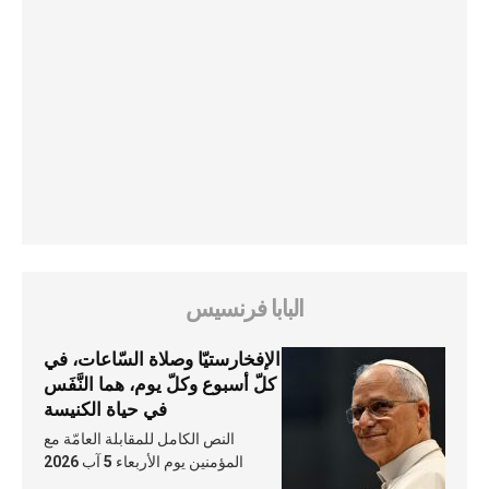
البابا فرنسيس
الإفخارستيّا وصلاة السّاعات، في
كلّ أسبوع وكلّ يوم، هما النَّفَس
في حياة الكنيسة
النص الكامل للمقابلة العامّة مع
المؤمنين يوم الأربعاء 5 آب 2026