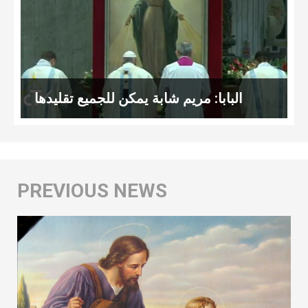
البابا: مريم شابة يمكن للجميع تقليدها