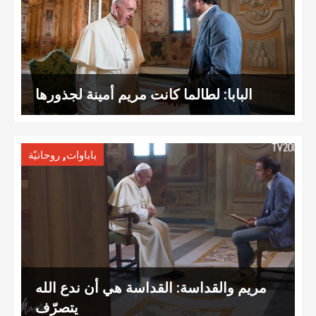
البابا: لطالما كانت مريم أمينة لجذورها
,
باباوات
روحانيّة
مريم والقداسة: القداسة هي أن ندع الله
يتصرّف