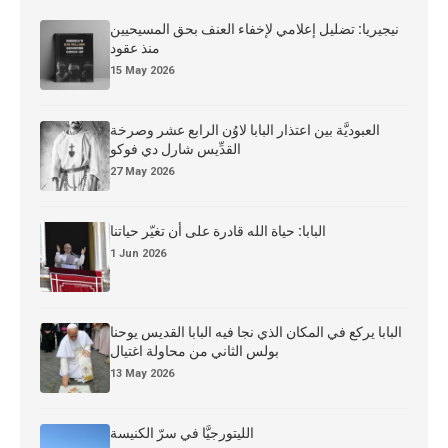
نيجيريا: تضليل إعلامي لإخفاء العنف بحق المسيحيين
منذ عقود
15 May 2026
العبوديَّة بين اعتذار البابا لاوُن الرابع عشر وصرخة
القدِّيس شارل دي فوكو
27 May 2026
البابا: حياة الله قادرة على أن تغيّر حياتنا
1 Jun 2026
البابا يركع في المكان الذي نجا فيه البابا القديس يوحنا
بولس الثاني من محاولة اغتيال
13 May 2026
الليتورجيَّا في سرّ الكنيسة