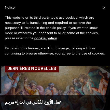
AR
Notice
x
This website or its third party tools use cookies, which are
necessary to its functioning and required to achieve the
TAG
purposes illustrated in the cookie policy. If you want to know
Posts Tagged ‘السلام
more or withdraw your consent to all or some of the cookies,
please refer to the
cookie policy
.
عليك يا مريم’
By closing this banner, scrolling this page, clicking a link or
continuing to browse otherwise, you agree to the use of cookies.
DERNIÈRES NOUVELLES
عمل الرُّوح القُدُس في العذراء مريـم