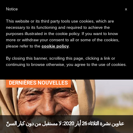
AR
Notice
x
This website or its third party tools use cookies, which are
necessary to its functioning and required to achieve the
TAG
purposes illustrated in the cookie policy. If you want to know
Posts Tagged
more or withdraw your consent to all or some of the cookies,
please refer to the
cookie policy
.
‘العلاقات الإنسانية’
By closing this banner, scrolling this page, clicking a link or
continuing to browse otherwise, you agree to the use of cookies.
DERNIÈRES NOUVELLES
عناوين نشرة الثلاثاء 26 أيار 2020: لا مستقبل من دون كبار السنّ