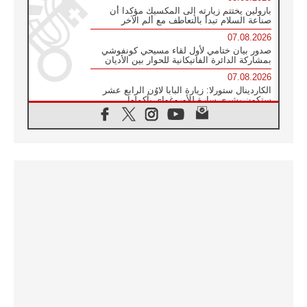
بارولين يختتم زيارته إلى المكسيك مؤكدا أن
صناعة السلام تبدأ بالتعاطف مع ألم الآخر
07.08.2026
صدور بيان ختامي لأول لقاء مسيحي كونفوشي
بمشاركة الدائرة الفاتيكانية للحوار بين الأديان
07.08.2026
الكاردينال ستورلا: زيارة البابا لاوُن الرابع عشر
ستكون بشرى سارة للأوروغواي بأكملها
07.08.2026
الفاتيكان يعلن برنامج الزيارة الرسولية للبابا لاوُن
الرابع عشر إلى فرنسا
07.08.2026
في الذكرى الـ ٨١ لحادثة هيروشيما الكنيسة في
اليابان تنظم ١٠ أيام للصلاة على نية السلام
07.08.2026
الكنيسة في الأوروغواي: زيارة البابا ستعزز
الإيمان والرجاء
06.08.2026
الاجتماع الشهري للمطارنة الموارنة
06.08.2026
الكاردينال روسي: زيارة البابا لاوُن إلى الأرجنتين
هي تكريم للبابا فرنسيس
06.08.2026