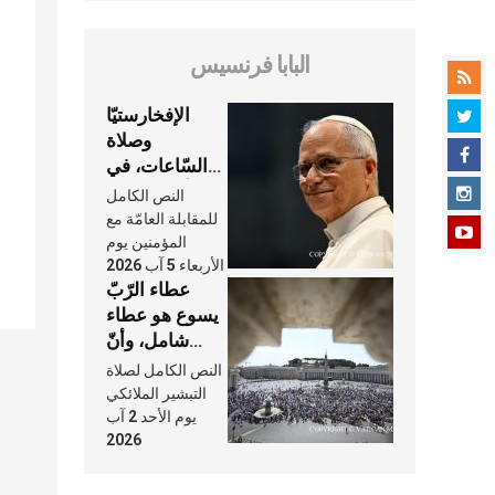
البابا فرنسيس
الإفخارستيّا
وصلاة
السّاعات، في
كلّ أسبوع وكلّ
النص الكامل
يوم، هما النَّفَس
للمقابلة العامّة مع
في حياة
المؤمنين يوم
الأربعاء 5 آب 2026
الكنيسة
عطاء الرّبّ
يسوع هو عطاء
شامل، وأنّ
عنايته بنا لا
النص الكامل لصلاة
تغيب عنّا أبدًا
التبشير الملائكي
يوم الأحد 2 آب
2026