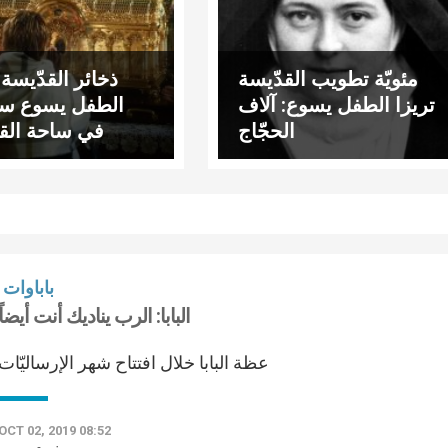
مئويّة تطويب القدّيسة
ذخائر القدّيسة 
تريزا الطفل يسوع: آلاف
الطفل يسوع س
الحجّاج
في ساحة الق
ب
باباوات
البابا: الرب يناديك أنت أيضاً
عظة البابا خلال افتتاح شهر الإرساليّات
OCT 02, 2019 08:52