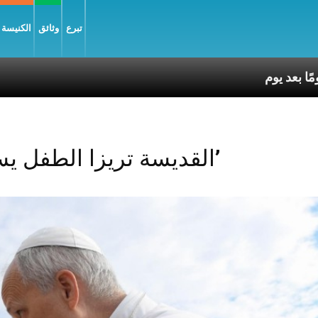
تبرع
وثائق
الكنيسة و
Posts Tagged ‘القديسة تريزا الطفل يسوع’