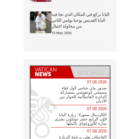
البابا يركع في المكان الذي نجا فيه
البابا القديس يوحنا بولس الثاني
من محاولة اغتيال
13 May 2026
07.08.2026
صدور بيان ختامي لأول لقاء
مسيحي كونفوشي بمشاركة
الدائرة الفاتيكانية للحوار بين
الأديان
07.08.2026
الكاردينال ستورلا: زيارة البابا
لاوُن الرابع عشر ستكون بشرى
سارة للأوروغواي بأكملها
07.08.2026
الفاتيكان يعلن برنامج الزيارة