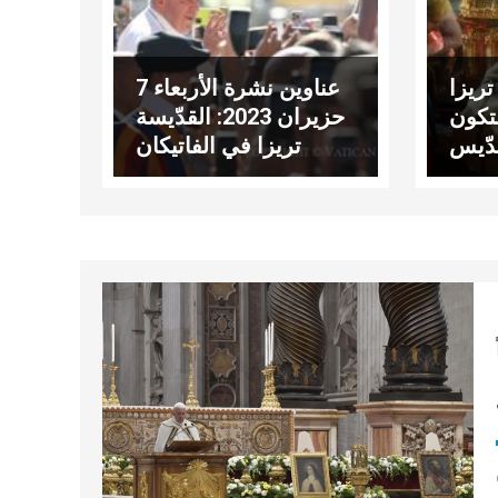
تريزا
عناوين نشرة الأربعاء 7
تكون
حزيران 2023: القدّيسة
دّيس
تريزا في الفاتيكان
طرس