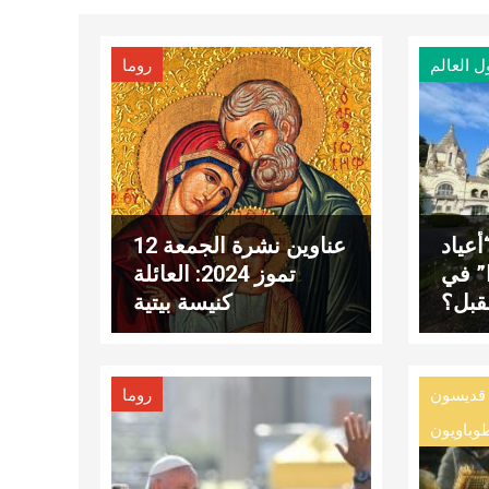
ل العالم
روما
عياد
عناوين نشرة الجمعة 12
ا” في
تموز 2024: العائلة
قبل؟
كنيسة بيتية
قديسون
روما
وباويون