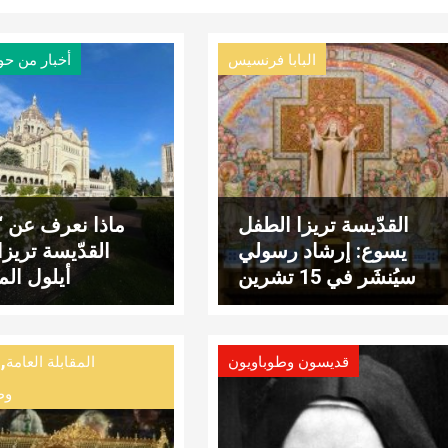
البابا فرنسيس
أخبار من حو
القدّيسة تريزا الطفل
ماذا نعرف عن “أ
يسوع: إرشاد رسولي
القدّيسة تريز
سيُنشَر في 15 تشرين
أيلول الم
الأوّل
,
قديسون وطوباويون
المقابلة العامة
وط