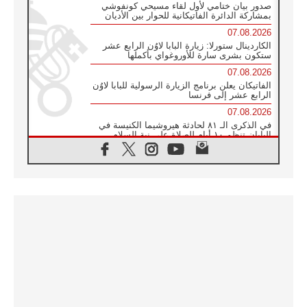
صدور بيان ختامي لأول لقاء مسيحي كونفوشي
بمشاركة الدائرة الفاتيكانية للحوار بين الأديان
07.08.2026
الكاردينال ستورلا: زيارة البابا لاوُن الرابع عشر
ستكون بشرى سارة للأوروغواي بأكملها
07.08.2026
الفاتيكان يعلن برنامج الزيارة الرسولية للبابا لاوُن
الرابع عشر إلى فرنسا
07.08.2026
في الذكرى الـ ٨١ لحادثة هيروشيما الكنيسة في
اليابان تنظم ١٠ أيام للصلاة على نية السلام
07.08.2026
الكنيسة في الأوروغواي: زيارة البابا ستعزز
الإيمان والرجاء
06.08.2026
الاجتماع الشهري للمطارنة الموارنة
06.08.2026
الكاردينال روسي: زيارة البابا لاوُن إلى الأرجنتين
هي تكريم للبابا فرنسيس
06.08.2026
زيارة البابا إلى البيرو ستكون زمن نعمة ومصالحة
ورجاء
06.08.2026