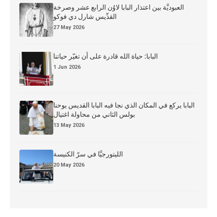
العبوديَّة بين اعتذار البابا لاوُن الرابع عشر وصرخة
القدِّيس شارل دي فوكو
27 May 2026
البابا: حياة الله قادرة على أن تغيّر حياتنا
1 Jun 2026
البابا يركع في المكان الذي نجا فيه البابا القديس يوحنا
بولس الثاني من محاولة اغتيال
13 May 2026
الليتورجيَّا في سرّ الكنيسة
20 May 2026