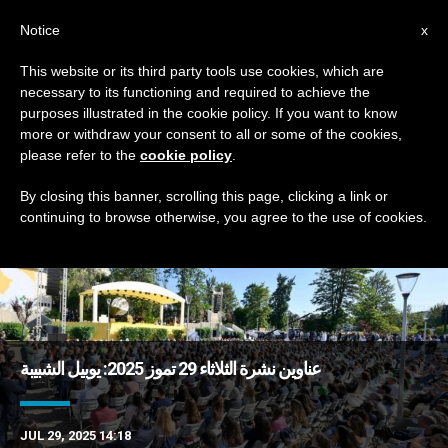
AR
Notice
x
This website or its third party tools use cookies, which are
necessary to its functioning and required to achieve the
TAG
purposes illustrated in the cookie policy. If you want to know
Posts Tagged ‘الكونغو’
more or withdraw your consent to all or some of the cookies,
please refer to the
cookie policy
.
By closing this banner, scrolling this page, clicking a link or
continuing to browse otherwise, you agree to the use of cookies.
DERNIÈRES NOUVELLES
عناوين نشرة الثلاثاء 29 تموز 2025: يوبيل الشبيبة
JUL 29, 2025 14:18