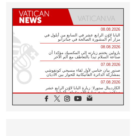
08.08.2026
البابا لاوُن الرابع عشر في السابع من أيلول في
مزار أم المشورة الصالحة في جناتزانو
08.08.2026
بارولين يختتم زيارته إلى المكسيك مؤكدا أن
صناعة السلام تبدأ بالتعاطف مع ألم الآخر
07.08.2026
صدور بيان ختامي لأول لقاء مسيحي كونفوشي
بمشاركة الدائرة الفاتيكانية للحوار بين الأديان
07.08.2026
الكاردينال ستورلا: زيارة البابا لاوُن الرابع عشر
ستكون بشرى سارة للأوروغواي بأكملها
07.08.2026
الفاتيكان يعلن برنامج الزيارة الرسولية للبابا لاوُن
الرابع عشر إلى فرنسا
07.08.2026
في الذكرى الـ ٨١ لحادثة هيروشيما الكنيسة في
اليابان تنظم ١٠ أيام للصلاة على نية السلام
07.08.2026