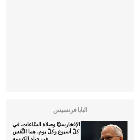
البابا فرنسيس
الإفخارستيّا وصلاة السّاعات، في
كلّ أسبوع وكلّ يوم، هما النَّفَس
في حياة الكنيسة