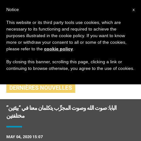
AR
Notice
x
This website or its third party tools use cookies, which are
necessary to its functioning and required to achieve the
TAG
purposes illustrated in the cookie policy. If you want to know
Posts Tagged
more or withdraw your consent to all or some of the cookies,
please refer to the
cookie policy
.
‘المجرب’
By closing this banner, scrolling this page, clicking a link or
continuing to browse otherwise, you agree to the use of cookies.
DERNIÈRES NOUVELLES
البابا: صوت الله وصوت المجرِّب يتكلمان معنا في “بيئتين”
مختلفتين
MAY 04, 2020 15:07