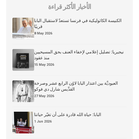
الأخبار الأكثر قراءة
الكنيسة الكاثوليكية في فرنسا تستعدّ لاستقبال البابا
قريبًا
8 May 2026
نيجيريا: تضليل إعلامي لإخفاء العنف بحق المسيحيين
منذ عقود
15 May 2026
العبوديَّة بين اعتذار البابا لاوُن الرابع عشر وصرخة
القدِّيس شارل دي فوكو
27 May 2026
البابا: حياة الله قادرة على أن تغيّر حياتنا
1 Jun 2026