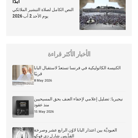
أبدًا
النص الكامل لصلاة التبشير الملائكي
يوم الأحد 2 آب 2026
الأخبار الأكثر قراءة
الكنيسة الكاثوليكية في فرنسا تستعدّ لاستقبال البابا
قريبًا
8 May 2026
نيجيريا: تضليل إعلامي لإخفاء العنف بحق المسيحيين
منذ عقود
15 May 2026
العبوديَّة بين اعتذار البابا لاوُن الرابع عشر وصرخة
القدِّيس شارل دي فوكو