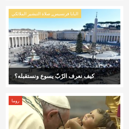
,
البابا فرنسيس
صلاة التبشير الملائكي
كيف نعرف الرّبّ يسوع ونستقبله؟
روما