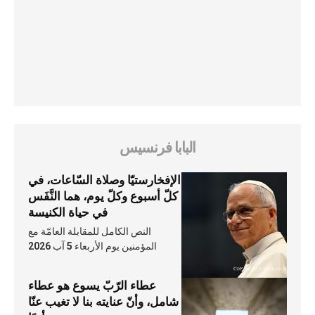
البابا فرنسيس
الإفخارستيّا وصلاة السّاعات، في
كلّ أسبوع وكلّ يوم، هما النَّفَس
في حياة الكنيسة
النص الكامل للمقابلة العامّة مع
المؤمنين يوم الأربعاء 5 آب 2026
عطاء الرّبّ يسوع هو عطاء
شامل، وأنّ عنايته بنا لا تغيب عنّا