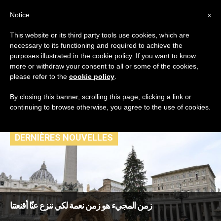
AR
Notice
x
This website or its third party tools use cookies, which are
necessary to its functioning and required to achieve the
TAG
purposes illustrated in the cookie policy. If you want to know
Posts Tagged
more or withdraw your consent to all or some of the cookies,
please refer to the
cookie policy
.
‘المجيء’
By closing this banner, scrolling this page, clicking a link or
continuing to browse otherwise, you agree to the use of cookies.
DERNIÈRES NOUVELLES
زمن المجيء هو زمن نعمة لكي ننزع عنّا أقنعتنا