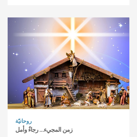
روحانيّة
زمن المجيء… رجاءٌ وأمل