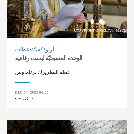
أرثوذكسيّة
•
عظات
الوحدة المسيحيّة ليست رفاهية
عظة البطريرك برتلماوس
DEC 04, 2025 06:06
فريق زينيت