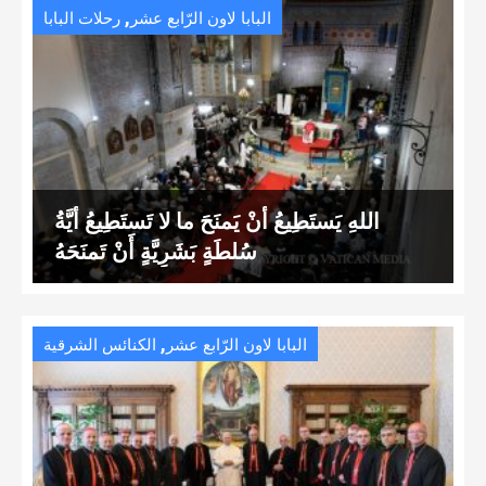
,
البابا لاون الرّابع عشر
رحلات البابا
اللهِ يَستَطِيعُ أَنْ يَمنَحَ ما لا تَستَطِيعُ أَيَّةُ
سُلطَةٍ بَشَرِيَّةٍ أَنْ تَمنَحَهُ
,
البابا لاون الرّابع عشر
الكنائس الشرقية