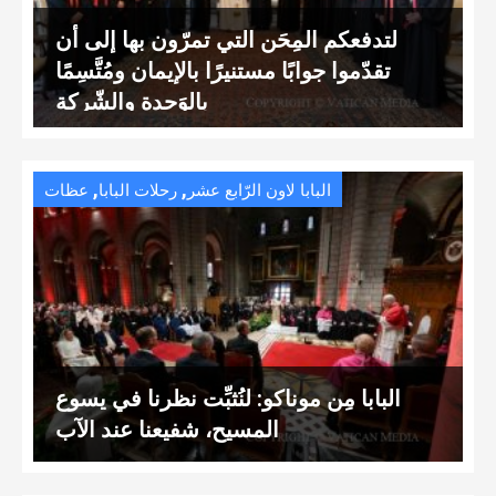
لتدفعكم المِحَن التي تمرّون بها إلى أن
تقدّموا جوابًا مستنيرًا بالإيمان ومُتَّسِمًا
بالوَحدة والشّركة
,
,
البابا لاون الرّابع عشر
رحلات البابا
عظات
البابا مِن موناكو: لنُثبِّت نظرنا في يسوع
المسيح، شفيعنا عند الآب