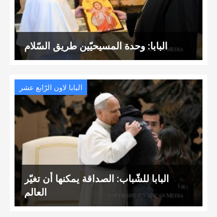
البابا: وحدة المسيحيّين طريق السّلام
البابا لاون الرّابع عشر
البابا للشّباب: الصداقة يمكنها أن تغيّر
العالم