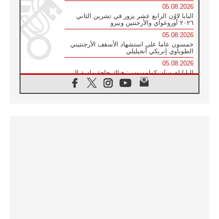
05.08.2026
البابا لاوُن الرابع عشر يزور في تشرين الثاني
٢٠٢٦ أوروغواي والأرجنتين وبيرو
05.08.2026
خمسون عاما على استشهاد الأسقف الأرجنتيني
الطوباوي إنريكي أنجيليلي
05.08.2026
البابا لفرسان كولومبوس: هناك حاجة ماسة إلى
أنبياء تناغم يسعون إلى بناء الجسور
04.08.2026
وفاة الكاردينال جوليو دوارتي لانغا
04.08.2026
عميد دائرة الحوار بين الأديان يفتتح في سيول
أول لقاء مسيحي كونفوشي
04.08.2026
إطلاق النشيد الرسمي لليوم العالمي للشباب في
سيول
04.08.2026
رسالة البابا لاوُن الرابع عشر إلى المشاركين في
المؤتمر العالمي لمنظمة سيغنيس
04.08.2026
الكاردينال بارولين: إنَّ الحوار يُستبدل اليوم
بالقوة، ويجب حماية الحقوق المهددة