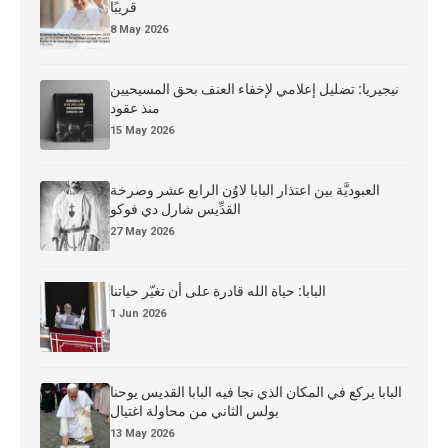
قريبًا
8 May 2026
نيجيريا: تضليل إعلامي لإخفاء العنف بحق المسيحيين
منذ عقود
15 May 2026
العبوديَّة بين اعتذار البابا لاوُن الرابع عشر وصرخة
القدِّيس شارل دي فوكو
27 May 2026
البابا: حياة الله قادرة على أن تغيّر حياتنا
1 Jun 2026
البابا يركع في المكان الذي نجا فيه البابا القديس يوحنا
بولس الثاني من محاولة اغتيال
13 May 2026