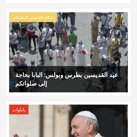
صلاة التبشير الملائكي
عيد القديسين بطرس وبولس: البابا بحاجة
إلى صلواتكم
باباوات