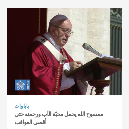
باباوات
ممسوح الله يحمل محبّة الآب ورحمته حتى
أقصى العواقب