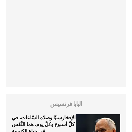
البابا فرنسيس
الإفخارستيّا وصلاة السّاعات، في
كلّ أسبوع وكلّ يوم، هما النَّفَس
في حياة الكنيسة