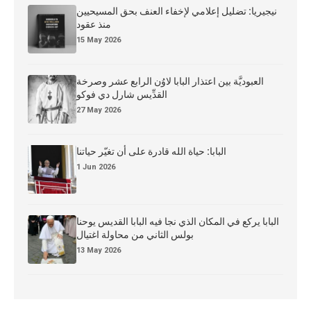
نيجيريا: تضليل إعلامي لإخفاء العنف بحق المسيحيين
منذ عقود
15 May 2026
العبوديَّة بين اعتذار البابا لاوُن الرابع عشر وصرخة
القدِّيس شارل دي فوكو
27 May 2026
البابا: حياة الله قادرة على أن تغيّر حياتنا
1 Jun 2026
البابا يركع في المكان الذي نجا فيه البابا القديس يوحنا
بولس الثاني من محاولة اغتيال
13 May 2026