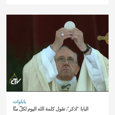
باباوات
البابا: "اذكر"، تقول كلمة الله اليوم لكلّ منّا