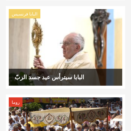
البابا فرنسيس
البابا سيترأّس عيد جسد الربّ
روما