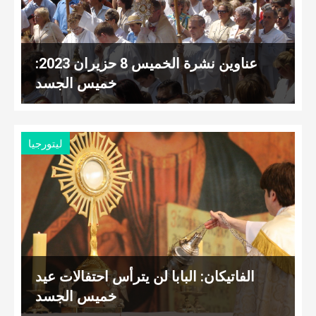
عناوين نشرة الخميس 8 حزيران 2023:
خميس الجسد
ليتورجيا
الفاتيكان: البابا لن يترأس احتفالات عيد
خميس الجسد