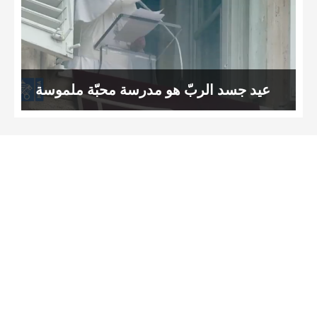
عيد جسد الربّ هو مدرسة محبّة ملموسة