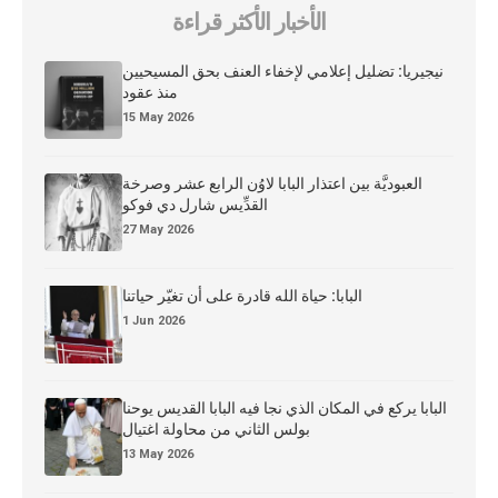
الأخبار الأكثر قراءة
نيجيريا: تضليل إعلامي لإخفاء العنف بحق المسيحيين
منذ عقود
15 May 2026
العبوديَّة بين اعتذار البابا لاوُن الرابع عشر وصرخة
القدِّيس شارل دي فوكو
27 May 2026
البابا: حياة الله قادرة على أن تغيّر حياتنا
1 Jun 2026
البابا يركع في المكان الذي نجا فيه البابا القديس يوحنا
بولس الثاني من محاولة اغتيال
13 May 2026