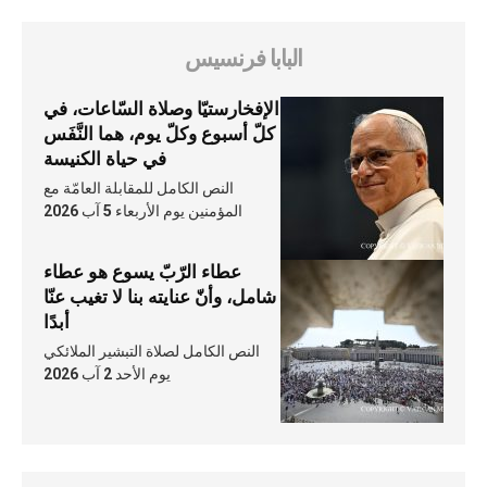
البابا فرنسيس
الإفخارستيّا وصلاة السّاعات، في
كلّ أسبوع وكلّ يوم، هما النَّفَس
في حياة الكنيسة
النص الكامل للمقابلة العامّة مع
المؤمنين يوم الأربعاء 5 آب 2026
عطاء الرّبّ يسوع هو عطاء
شامل، وأنّ عنايته بنا لا تغيب عنّا
أبدًا
النص الكامل لصلاة التبشير الملائكي
يوم الأحد 2 آب 2026