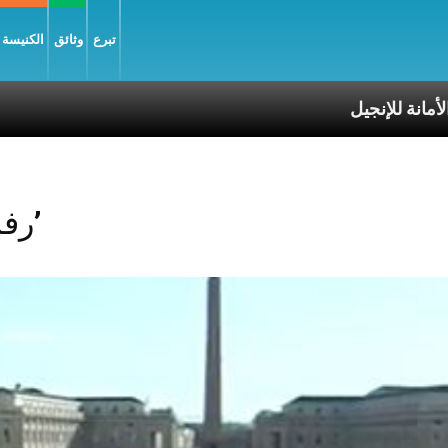
تبرع
وثائق
الكنيسة و
Posts Tagged ‘رفاهية’