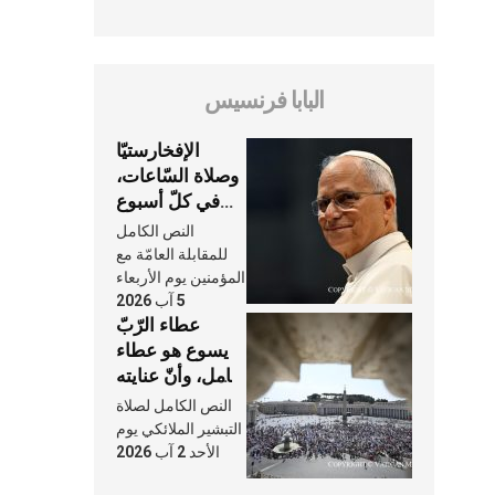
البابا فرنسيس
الإفخارستيّا
وصلاة السّاعات،
في كلّ أسبوع
وكلّ يوم، هما
النص الكامل
النَّفَس في حياة
للمقابلة العامّة مع
الكنيسة
المؤمنين يوم الأربعاء
5 آب 2026
عطاء الرّبّ
يسوع هو عطاء
شامل، وأنّ عنايته
بنا لا تغيب عنّا
النص الكامل لصلاة
أبدًا
التبشير الملائكي يوم
الأحد 2 آب 2026