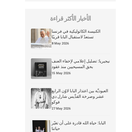
الأخبار الأكثر قراءة
الكنيسة الكاثوليكية في فرنسا
تستعدّ لاستقبال البابا قريبًا
8 May 2026
نيجيريا: تضليل إعلامي لإخفاء العنف
بحق المسيحيين منذ عقود
15 May 2026
العبوديَّة بين اعتذار البابا لاوُن الرابع
عشر وصرخة القدِّيس شارل دي
فوكو
27 May 2026
البابا: حياة الله قادرة على أن تغيّر
حياتنا