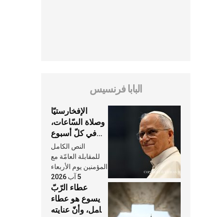
البابا فرنسيس
الإفخارستيّا
وصلاة السّاعات،
في كلّ أسبوع
وكلّ يوم، هما
النص الكامل
النَّفَس في حياة
للمقابلة العامّة مع
الكنيسة
المؤمنين يوم الأربعاء
5 آب 2026
عطاء الرّبّ
يسوع هو عطاء
شامل، وأنّ عنايته