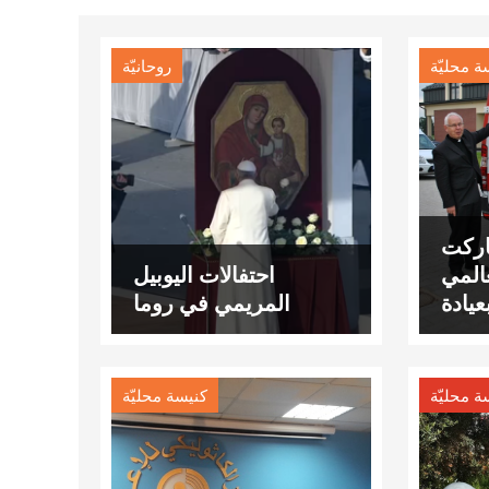
ة محليّة
روحانيّة
اركت
عالمي
احتفالات اليوبيل
يادة
المريمي في روما
انيين
ريين
ة محليّة
كنيسة محليّة