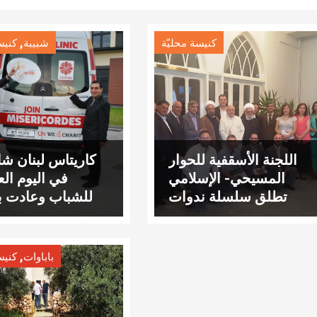
,
كنيسة محليّة
شبيبة
كنيس
اللجنة الأسقفية للحوار
كاريتاس لبنان ش
المسيحي- الإسلامي
في اليوم ال
تطلق سلسلة ندوات
للشباب وعادت بع
عن الرحمة في
جوالة للبن
المسيحية و الإسلام
والسو
,
باباوات
كنيس