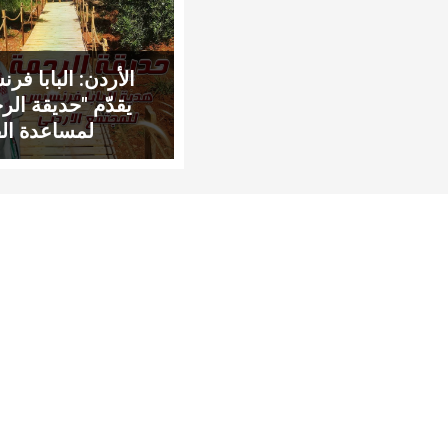
الأردن: البابا ف
يقدّم "حديقة الر
لمساعدة الف
واللاجئين في ال