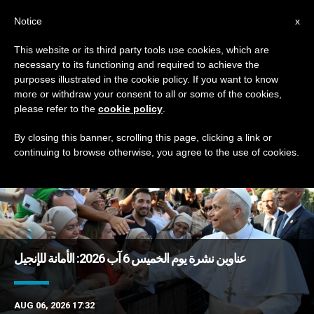
AR
Notice
x
This website or its third party tools use cookies, which are
necessary to its functioning and required to achieve the
TAG
purposes illustrated in the cookie policy. If you want to know
Posts Tagged ‘شهود’
more or withdraw your consent to all or some of the cookies,
please refer to the
cookie policy
.
By closing this banner, scrolling this page, clicking a link or
continuing to browse otherwise, you agree to the use of cookies.
DERNIÈRES NOUVELLES
عناوين نشرة يوم الخميس 6 آب 2026: الأمانة للإنجيل
AUG 06, 2026 17:32