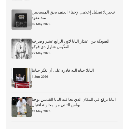
نيجيريا: تضليل إعلامي لإخفاء العنف بحق المسيحيين
منذ عقود
15 May 2026
العبوديَّة بين اعتذار البابا لاوُن الرابع عشر وصرخة
القدِّيس شارل دي فوكو
27 May 2026
البابا: حياة الله قادرة على أن تغيّر حياتنا
1 Jun 2026
البابا يركع في المكان الذي نجا فيه البابا القديس يوحنا
بولس الثاني من محاولة اغتيال
13 May 2026