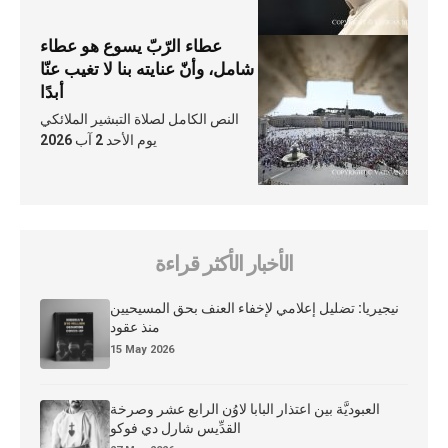
عطاء الرّبّ يسوع هو عطاء
شامل، وأنّ عنايته بنا لا تغيب عنّا
أبدًا
النص الكامل لصلاة التبشير الملائكي
يوم الأحد 2 آب 2026
الأخبار الأكثر قراءة
نيجيريا: تضليل إعلامي لإخفاء العنف بحق المسيحيين
منذ عقود
15 May 2026
العبوديَّة بين اعتذار البابا لاوُن الرابع عشر وصرخة
القدِّيس شارل دي فوكو