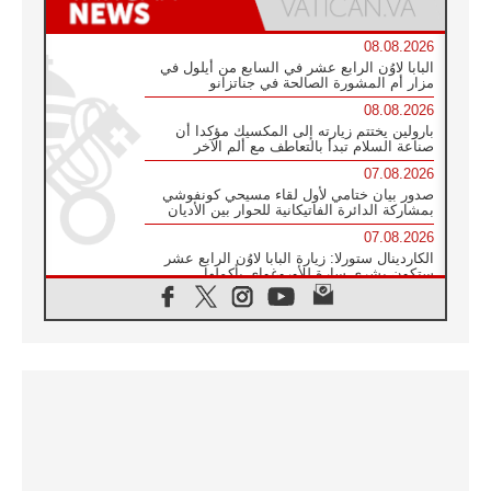
08.08.2026
البابا لاوُن الرابع عشر في السابع من أيلول في
مزار أم المشورة الصالحة في جناتزانو
08.08.2026
بارولين يختتم زيارته إلى المكسيك مؤكدا أن
صناعة السلام تبدأ بالتعاطف مع ألم الآخر
07.08.2026
صدور بيان ختامي لأول لقاء مسيحي كونفوشي
بمشاركة الدائرة الفاتيكانية للحوار بين الأديان
07.08.2026
الكاردينال ستورلا: زيارة البابا لاوُن الرابع عشر
ستكون بشرى سارة للأوروغواي بأكملها
07.08.2026
الفاتيكان يعلن برنامج الزيارة الرسولية للبابا لاوُن
الرابع عشر إلى فرنسا
07.08.2026
في الذكرى الـ ٨١ لحادثة هيروشيما الكنيسة في
اليابان تنظم ١٠ أيام للصلاة على نية السلام
07.08.2026
الكنيسة في الأوروغواي: زيارة البابا ستعزز
الإيمان والرجاء