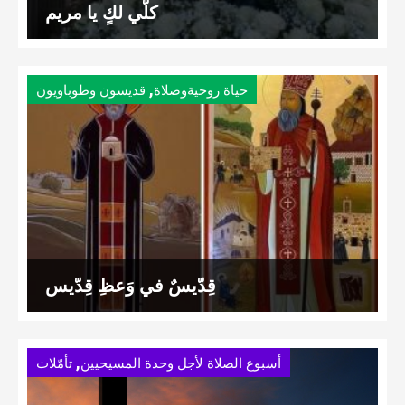
كلّي لكٍ يا مريم
,
حياة روحيةوصلاة
قديسون وطوباويون
قِدّيسٌ في وَعظِ قِدّيس
,
أسبوع الصلاة لأجل وحدة المسيحيين
تأمّلات