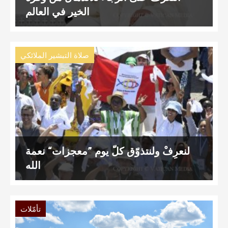
الخير في العالم
صلاة التبشير الملائكي
لنعرِفْ ولنتذوّق كلّ يوم ”معجزات“ نعمة
الله
تأمّلات