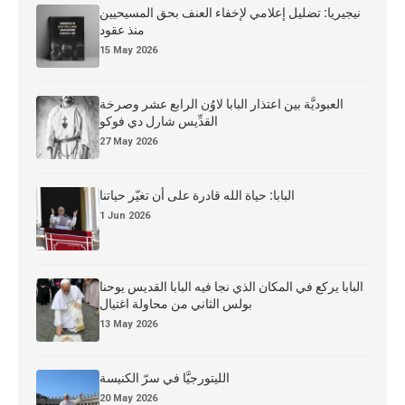
نيجيريا: تضليل إعلامي لإخفاء العنف بحق المسيحيين
منذ عقود
15 May 2026
العبوديَّة بين اعتذار البابا لاوُن الرابع عشر وصرخة
القدِّيس شارل دي فوكو
27 May 2026
البابا: حياة الله قادرة على أن تغيّر حياتنا
1 Jun 2026
البابا يركع في المكان الذي نجا فيه البابا القديس يوحنا
بولس الثاني من محاولة اغتيال
13 May 2026
الليتورجيَّا في سرّ الكنيسة
20 May 2026