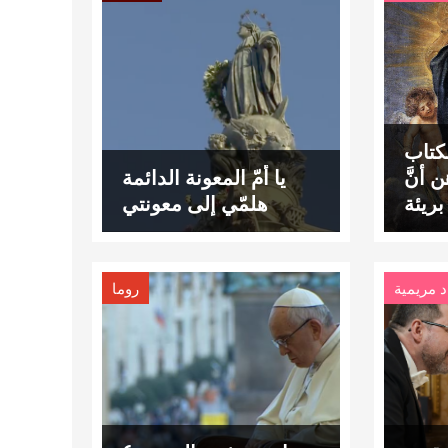
كتاب
 أنَّ
يا أُمّ المعونة الدائمة
بريئة
هلمّي إلى معونتي
طيئة
أصلية
د مريمية
روما