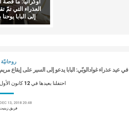
أوكرانيا: ما قصة أ
العذراء التي تمّ تق
إلى البابا يوحنا
ال
روحانيّة
في عيد عذراء غوادالوبّي: البابا يدعو إلى السير على إيقاع مريم
احتفلنا بعيدها في 12 كانون الأول
DEC 13, 2018 20:48
فريق زينيت