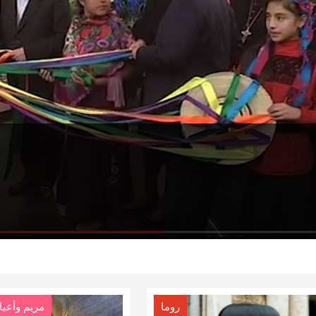
روما
مريم وأعيا