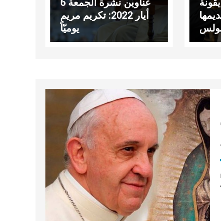
يقونة
عناوين نشرة الجمعة 6
ديمها
أيار 2022: تكريم مريم
 بولس
يوميّاً
ثاني؟