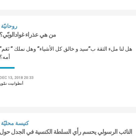
روحانيّة
من هي عذراء غوادالوبّي؟
هل لنا ملء الثقة ب”سيد و خالق كل الأشياء” وهل نملك ” نَعَم”
أمه؟
DEC 13, 2018 20:33
أنطوانيت نمّور
كنيسة محليّة
النائب الرسولي يحسم رأي السلطة الكنسية في الجدل حول