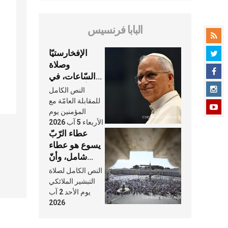
البابا فرنسيس
الإفخارستيّا
وصلاة
السّاعات، في
كلّ أسبوع وكلّ
النص الكامل
يوم، هما النَّفَس
للمقابلة العامّة مع
في حياة
المؤمنين يوم
الأربعاء 5 آب 2026
الكنيسة
عطاء الرّبّ
يسوع هو عطاء
شامل، وأنّ
عنايته بنا لا
النص الكامل لصلاة
تغيب عنّا أبدًا
التبشير الملائكي
يوم الأحد 2 آب
2026