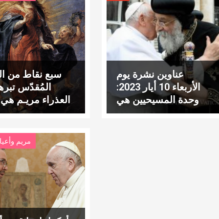
عناوين نشرة يوم
سبع نقاط من ال
الأربعاء 10 أيار 2023:
المُقدّس تبرهن
وحدة المسيحيين هي
العذراء مريـم هي 
استجابة لإرادة الله
ومعصومة من الخ
ال
مريم وأعيا