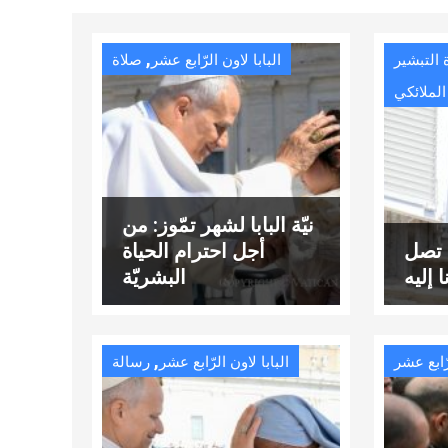
,
 التبشير
البابا لاون الرّابع عشر
صلاة
الملائكي
نيّة البابا لشهر تمّوز: من
ه تصل
أجل احترام الحياة
ا إليه
البشريّة
,
رّابع عشر
البابا لاون الرّابع عشر
رسالة