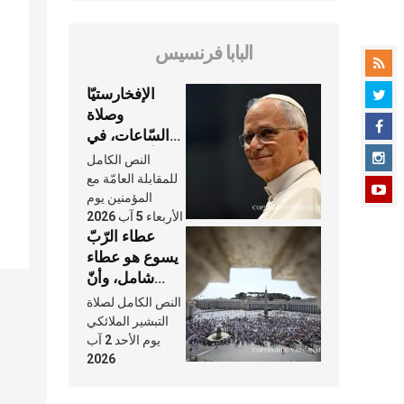
البابا فرنسيس
الإفخارستيّا
وصلاة
السّاعات، في
كلّ أسبوع وكلّ
النص الكامل
يوم، هما النَّفَس
للمقابلة العامّة مع
في حياة
المؤمنين يوم
الأربعاء 5 آب 2026
الكنيسة
عطاء الرّبّ
يسوع هو عطاء
شامل، وأنّ
عنايته بنا لا
النص الكامل لصلاة
تغيب عنّا أبدًا
التبشير الملائكي
يوم الأحد 2 آب
2026