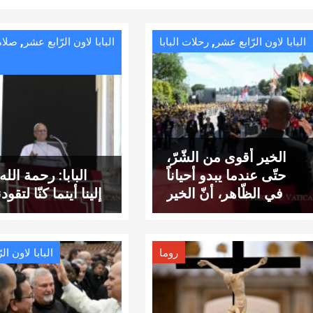
,
,
البابا لاون الرّابع عشر
رحلات البابا
البابا لاون الرّابع عشر
صلاة
الخير أقوى من الشّرّ،
حتّى عندما يبدو أحياناً
البابا: رحمة الل
في الظّاهر، أنّ الخير
إلينا أينما كنّا لتقودن
يخسر
روما
البابا لاون ال