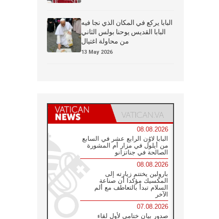
البابا يركع في المكان الذي نجا فيه
البابا القديس يوحنا بولس الثاني
من محاولة اغتيال
13 May 2026
08.08.2026
البابا لاوُن الرابع عشر في السابع
من أيلول في مزار أم المشورة
الصالحة في جناتزانو
08.08.2026
بارولين يختتم زيارته إلى
المكسيك مؤكدا أن صناعة
السلام تبدأ بالتعاطف مع ألم
الآخر
07.08.2026
صدور بيان ختامي لأول لقاء