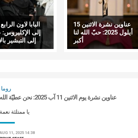
عناوين نشرة الاثنين 15
البابا لاون الراب
أيلول 2025: حبّ الله لنا
إلى الإكليروس: ع
أكبر
إلى التبشير بال
روما
عناوين نشرة يوم الاثنين 11 آب 2025: نحن عطيّة الله
يا ممتلئة نعمة
AUG 11, 2025 14:38