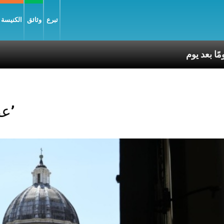
تبرع
وثائق
الكنيسة و
Posts Tagged ‘عطية’