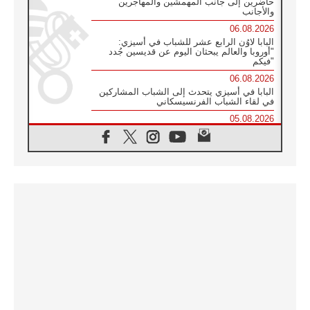
حاضرين إلى جانب المهمشين والمهاجرين
والأجانب
06.08.2026
البابا لاوُن الرابع عشر للشباب في أسيزي:
"أوروبا والعالم يبحثان اليوم عن قديسين جُدد
فيكم"
06.08.2026
البابا في أسيزي يتحدث إلى الشباب المشاركين
في لقاء الشباب الفرنسيسكاني
05.08.2026
في مقابلته العامة مع المؤمنين البابا لاوُن الرابع
عشر يواصل الحديث عن الدستور في الليتورجيا
المقدسة مسلطا الضوء على صلاة الكنيسة
05.08.2026
البابا لاوُن الرابع عشر يزور في تشرين الثاني
٢٠٢٦ أوروغواي والأرجنتين وبيرو
05.08.2026
خمسون عاما على استشهاد الأسقف الأرجنتيني
الطوباوي إنريكي أنجيليلي
05.08.2026
البابا لفرسان كولومبوس: هناك حاجة ماسة إلى
أنبياء تناغم يسعون إلى بناء الجسور
04.08.2026
وفاة الكاردينال جوليو دوارتي لانغا