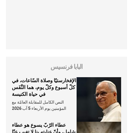
البابا فرنسيس
الإفخارستيّا وصلاة السّاعات، في
كلّ أسبوع وكلّ يوم، هما النَّفَس
في حياة الكنيسة
النص الكامل للمقابلة العامّة مع
المؤمنين يوم الأربعاء 5 آب 2026
عطاء الرّبّ يسوع هو عطاء
شامل، وأنّ عنايته بنا لا تغيب عنّا