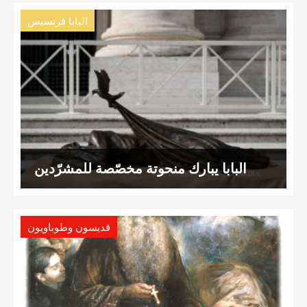
البابا فرنسيس
البابا يبارك منحوتة مخصّصة للمشرّدين
قديسون وطوباويون