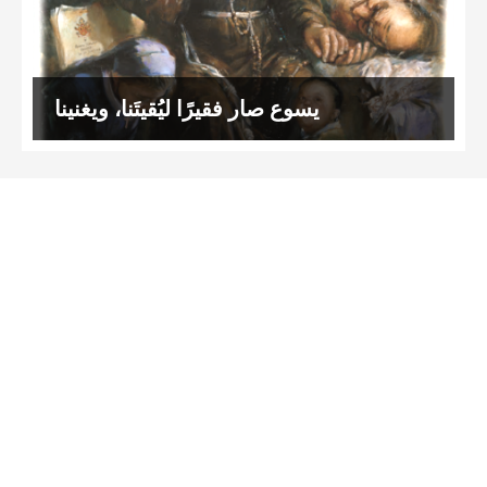
يسوع صار فقيرًا ليُقيتَنا، ويغنينا