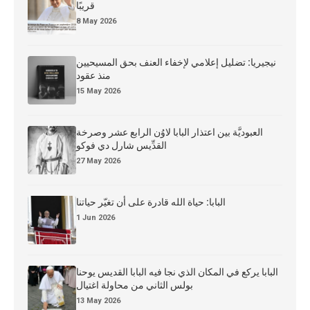
قريبًا
8 May 2026
نيجيريا: تضليل إعلامي لإخفاء العنف بحق المسيحيين
منذ عقود
15 May 2026
العبوديَّة بين اعتذار البابا لاوُن الرابع عشر وصرخة
القدِّيس شارل دي فوكو
27 May 2026
البابا: حياة الله قادرة على أن تغيّر حياتنا
1 Jun 2026
البابا يركع في المكان الذي نجا فيه البابا القديس يوحنا
بولس الثاني من محاولة اغتيال
13 May 2026