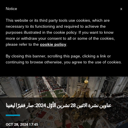
AR
Notice
x
This website or its third party tools use cookies, which are
necessary to its functioning and required to achieve the
TAG
purposes illustrated in the cookie policy. If you want to know
Posts Tagged ‘فقير’
more or withdraw your consent to all or some of the cookies,
please refer to the
cookie policy
.
By closing this banner, scrolling this page, clicking a link or
continuing to browse otherwise, you agree to the use of cookies.
DERNIÈRES NOUVELLES
عناوين نشرة الاثنين 28 تشرين الأوّل 2024: صار فقيرًا ليغنينا
OCT 28, 2024 17:45