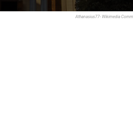
Athanasius77- Wikimedia Comm