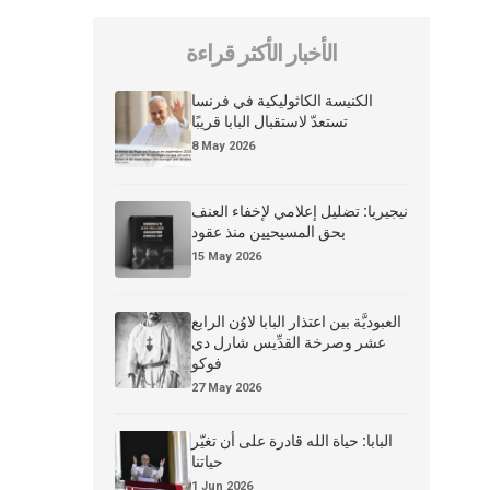
الأخبار الأكثر قراءة
الكنيسة الكاثوليكية في فرنسا
تستعدّ لاستقبال البابا قريبًا
8 May 2026
نيجيريا: تضليل إعلامي لإخفاء العنف
بحق المسيحيين منذ عقود
15 May 2026
العبوديَّة بين اعتذار البابا لاوُن الرابع
عشر وصرخة القدِّيس شارل دي
فوكو
27 May 2026
البابا: حياة الله قادرة على أن تغيّر
حياتنا
1 Jun 2026