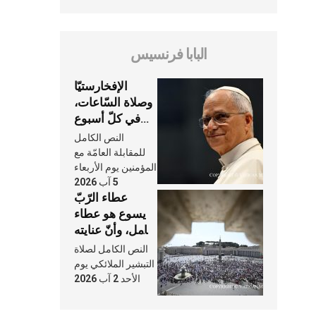
البابا فرنسيس
الإفخارستيّا
وصلاة السّاعات،
في كلّ أسبوع
وكلّ يوم، هما
النص الكامل
النَّفَس في حياة
للمقابلة العامّة مع
الكنيسة
المؤمنين يوم الأربعاء
5 آب 2026
عطاء الرّبّ
يسوع هو عطاء
شامل، وأنّ عنايته
بنا لا تغيب عنّا
النص الكامل لصلاة
أبدًا
التبشير الملائكي يوم
الأحد 2 آب 2026