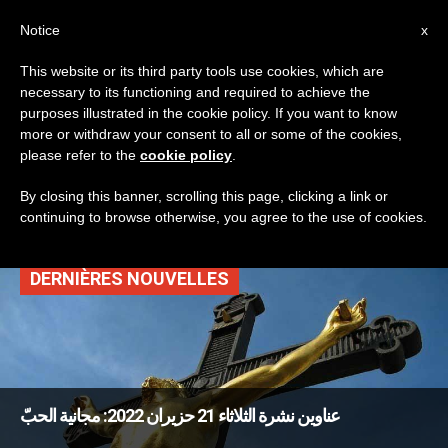
AR
Notice
x
This website or its third party tools use cookies, which are
necessary to its functioning and required to achieve the
TAG
purposes illustrated in the cookie policy. If you want to know
Posts Tagged ‘كنيسة
more or withdraw your consent to all or some of the cookies,
please refer to the
cookie policy
.
الروم الملكيين’
By closing this banner, scrolling this page, clicking a link or
continuing to browse otherwise, you agree to the use of cookies.
DERNIÈRES NOUVELLES
عناوين نشرة الثلاثاء 21 حزيران 2022: مجانية الحبّ