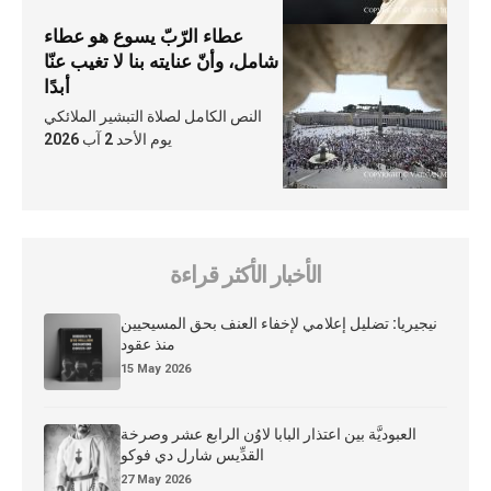
عطاء الرّبّ يسوع هو عطاء
شامل، وأنّ عنايته بنا لا تغيب عنّا
أبدًا
النص الكامل لصلاة التبشير الملائكي
يوم الأحد 2 آب 2026
الأخبار الأكثر قراءة
نيجيريا: تضليل إعلامي لإخفاء العنف بحق المسيحيين
منذ عقود
15 May 2026
العبوديَّة بين اعتذار البابا لاوُن الرابع عشر وصرخة
القدِّيس شارل دي فوكو
27 May 2026