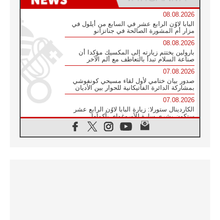
08.08.2026
البابا لاوُن الرابع عشر في السابع من أيلول في
مزار أم المشورة الصالحة في جناتزانو
08.08.2026
بارولين يختتم زيارته إلى المكسيك مؤكدا أن
صناعة السلام تبدأ بالتعاطف مع ألم الآخر
07.08.2026
صدور بيان ختامي لأول لقاء مسيحي كونفوشي
بمشاركة الدائرة الفاتيكانية للحوار بين الأديان
07.08.2026
الكاردينال ستورلا: زيارة البابا لاوُن الرابع عشر
ستكون بشرى سارة للأوروغواي بأكملها
07.08.2026
الفاتيكان يعلن برنامج الزيارة الرسولية للبابا لاوُن
الرابع عشر إلى فرنسا
07.08.2026
في الذكرى الـ ٨١ لحادثة هيروشيما الكنيسة في
اليابان تنظم ١٠ أيام للصلاة على نية السلام
07.08.2026
الكنيسة في الأوروغواي: زيارة البابا ستعزز
الإيمان والرجاء
06.08.2026