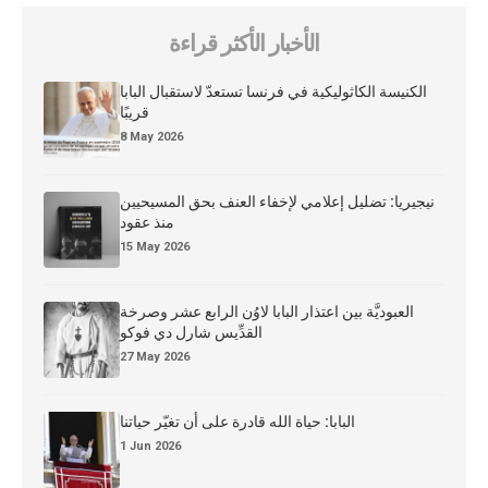
الأخبار الأكثر قراءة
الكنيسة الكاثوليكية في فرنسا تستعدّ لاستقبال البابا
قريبًا
8 May 2026
نيجيريا: تضليل إعلامي لإخفاء العنف بحق المسيحيين
منذ عقود
15 May 2026
العبوديَّة بين اعتذار البابا لاوُن الرابع عشر وصرخة
القدِّيس شارل دي فوكو
27 May 2026
البابا: حياة الله قادرة على أن تغيّر حياتنا
1 Jun 2026