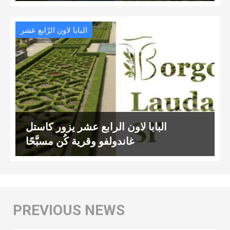
البابا لاون الرّابع عشر
البابا لاون الرابع عشر يزور كاستل
غاندولفو وقرية كُن مسبَّحًا