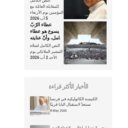
النص الكامل
النَّفَس في حياة
للمقابلة العامّة مع
الكنيسة
المؤمنين يوم الأربعاء
5 آب 2026
عطاء الرّبّ
يسوع هو عطاء
شامل، وأنّ عنايته
بنا لا تغيب عنّا
النص الكامل لصلاة
أبدًا
التبشير الملائكي يوم
الأحد 2 آب 2026
الأخبار الأكثر قراءة
الكنيسة الكاثوليكية في فرنسا
تستعدّ لاستقبال البابا قريبًا
8 May 2026
نيجيريا: تضليل إعلامي لإخفاء العنف