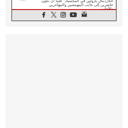
الكاردينال بارولين في المكسيك: علينا أن نكون
حاضرين إلى جانب المهمشين والمهاجرين
والأجانب
06.08.2026
البابا لاوُن الرابع عشر للشباب في أسيزي:
"أوروبا والعالم يبحثان اليوم عن قديسين جُدد
فيكم"
06.08.2026
البابا في أسيزي يتحدث إلى الشباب المشاركين
في لقاء الشباب الفرنسيسكاني
06.08.2026
البابا لاوُن الرابع عشر يبرق معزيا بوفاة
الكاردينال جوليو دوارتي لانغا
05.08.2026
في مقابلته العامة مع المؤمنين البابا لاوُن الرابع
عشر يواصل الحديث عن الدستور في الليتورجيا
المقدسة مسلطا الضوء على صلاة الكنيسة
05.08.2026
البابا لاوُن الرابع عشر يزور في تشرين الثاني
٢٠٢٦ أوروغواي والأرجنتين وبيرو
05.08.2026
خمسون عاما على استشهاد الأسقف الأرجنتيني
الطوباوي إنريكي أنجيليلي