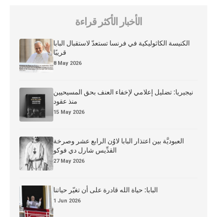
الأخبار الأكثر قراءة
الكنيسة الكاثوليكية في فرنسا تستعدّ لاستقبال البابا
قريبًا
8 May 2026
نيجيريا: تضليل إعلامي لإخفاء العنف بحق المسيحيين
منذ عقود
15 May 2026
العبوديَّة بين اعتذار البابا لاوُن الرابع عشر وصرخة
القدِّيس شارل دي فوكو
27 May 2026
البابا: حياة الله قادرة على أن تغيّر حياتنا
1 Jun 2026