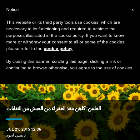
AR
Notice
x
This website or its third party tools use cookies, which are
necessary to its functioning and required to achieve the
TAG
purposes illustrated in the cookie policy. If you want to know
Posts Tagged ‘نفايات’
more or withdraw your consent to all or some of the cookies,
please refer to the
cookie policy
.
By closing this banner, scrolling this page, clicking a link or
continuing to browse otherwise, you agree to the use of cookies.
DERNIÈRES NOUVELLES
الفلبين: كاهن ينقذ الفقراء من العيش بين النفايات
JUL 21, 2015 12:36
نانسي لحود