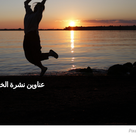
عناوين نشرة الخميس 16 نيسان: الفرح م
Pix