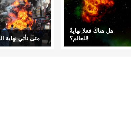
هل هناكَ فعلا نهايةٌ
للعالم؟!
متى تأتي نهاية ال