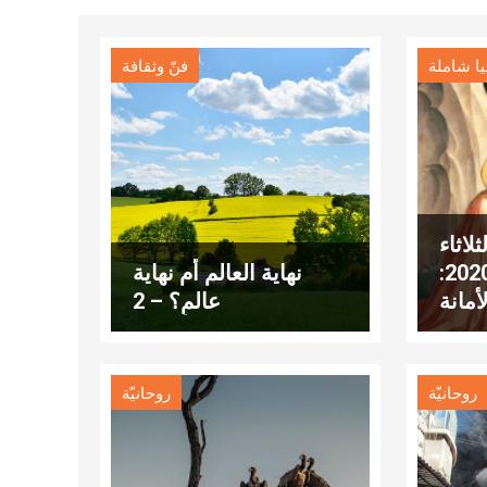
يا شاملة
فنّ وثقافة
لاثاء
14 نيسان 2020:
نهاية العالم أم نهاية
أمانة
عالمٍ؟ – 2
روحانيّة
روحانيّة