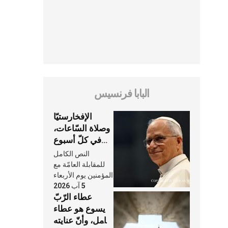
البابا فرنسيس
الإفخارستيّا
وصلاة السّاعات،
في كلّ أسبوع
وكلّ يوم، هما
النص الكامل
النَّفَس في حياة
للمقابلة العامّة مع
الكنيسة
المؤمنين يوم الأربعاء
5 آب 2026
عطاء الرّبّ
يسوع هو عطاء
شامل، وأنّ عنايته