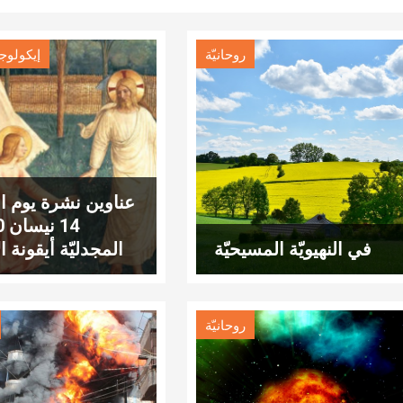
روحانيّة
إيكولوج
عناوين نشرة يوم الث
في النهيويّة المسيحيّة
المجدليّة أيقونة ال
روحانيّة