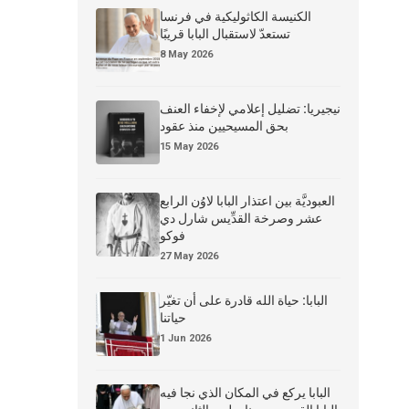
الكنيسة الكاثوليكية في فرنسا
تستعدّ لاستقبال البابا قريبًا
8 May 2026
نيجيريا: تضليل إعلامي لإخفاء العنف
بحق المسيحيين منذ عقود
15 May 2026
العبوديَّة بين اعتذار البابا لاوُن الرابع
عشر وصرخة القدِّيس شارل دي
فوكو
27 May 2026
البابا: حياة الله قادرة على أن تغيّر
حياتنا
1 Jun 2026
البابا يركع في المكان الذي نجا فيه