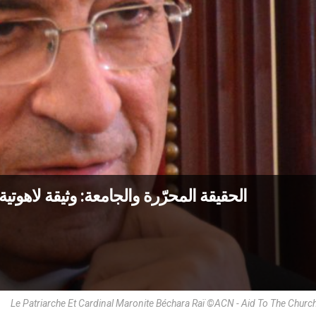
الحقيقة المحرّرة والجامعة: وثيقة لاهوت
Le Patriarche Et Cardinal Maronite Béchara Raï ©ACN - Aid To The Churc