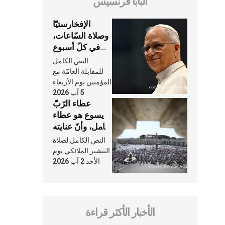
البابا فرنسيس
الإفخارستيّا
وصلاة السّاعات،
في كلّ أسبوع
وكلّ يوم، هما
النص الكامل
النَّفَس في حياة
للمقابلة العامّة مع
الكنيسة
المؤمنين يوم الأربعاء
5 آب 2026
عطاء الرّبّ
يسوع هو عطاء
شامل، وأنّ عنايته
بنا لا تغيب عنّا
النص الكامل لصلاة
أبدًا
التبشير الملائكي يوم
الأحد 2 آب 2026
الأخبار الأكثر قراءة