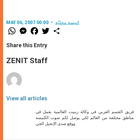
كنيسة محليّة
MAY 06, 2007 00:00
W
M
F
T
S
h
e
a
w
h
a
s
c
i
a
t
s
e
t
r
Share this Entry
s
e
b
t
e
A
n
o
e
p
g
o
r
ZENIT Staff
p
e
k
r
View all articles
فريق القسم العربي في وكالة زينيت العالمية يعمل في
مناطق مختلفة من العالم لكي يوصل لكم صوت الكنيسة
ووقع صدى الإنجيل الحي.