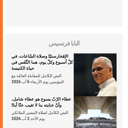
البابا فرنسيس
الإفخارستيّا وصلاة السّاعات، في
كلّ أسبوع وكلّ يوم، هما النَّفَس في
حياة الكنيسة
النص الكامل للمقابلة العامّة مع
المؤمنين يوم الأربعاء 5 آب 2026
عطاء الرّبّ يسوع هو عطاء شامل،
وأنّ عنايته بنا لا تغيب عنّا أبدًا
النص الكامل لصلاة التبشير الملائكي
يوم الأحد 2 آب 2026