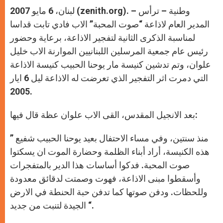
A
n
o
e
p
g
o
r
لبنان، 6 مايو 2007 (zenith.org). – وطنية – ترأس
p
e
k
r
المدير العام لاذاعة “صوت المحبة” الاب فادي تابت قداسا
لمناسبة الذكرى الثانية لتفجير الاذاعة، برعاية وحضور
رئيس عام جمعية المرسلين اللبنانيين الموارنة الاب خليل
علوان، وتم تدشين كنيسة مار يوحنا الحبيب كنيسة الاذاعة
التي دمرت اثر التفجير الذي تعرضت له الاذاعة ليل 6 ايار
2005.
بعد الانجيل المقدس، القى الاب علوان عظة قال فيها:
” منذ سنتين، وفي مساء الاحتفال بعيد يوحنا الحبيب شفيع
هذه الكنيسة، أراد أبناء الظلمة وحضارة الموت ان يسكتوا
صوت المحبة. فدكوا أساسات هذا الدير بالمتفجرات
وأسقطوا مبنى الاذاعة، فهوت وصمتت لدقائق معدودة
وللحظات. ودفن صوتها كما تدفن حبة الحنطة في الارض
الجيدة لتنبت من جديد “.