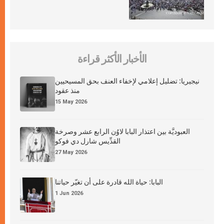
الأخبار الأكثر قراءة
نيجيريا: تضليل إعلامي لإخفاء العنف بحق المسيحيين
منذ عقود
15 May 2026
العبوديَّة بين اعتذار البابا لاوُن الرابع عشر وصرخة
القدِّيس شارل دي فوكو
27 May 2026
البابا: حياة الله قادرة على أن تغيّر حياتنا
1 Jun 2026