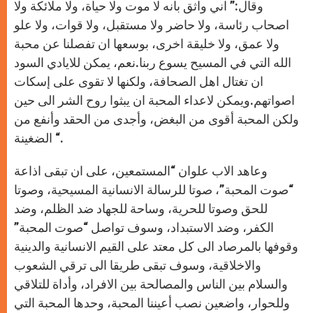
وقال:” اني واثق بانه لا موت ولا حياة، ولا ملائكة ولا
اصحاب رئاسة، ولا حاضر ولا مستقبل، ولا قوات، ولا علو
ولا عمق، ولا خليقة اخرى، بوسعها ان تفصلنا عن محبة
الله التي في المسيح يسوع ربنا.نعم، يمكن للايادي السود
ان تغتال اهل الصحافة، ولكنها لا تقوى على إسكات
اصواتهم.ويمكن لاعداء المحبة ان يبثوا روح الشر الى حين
ولكن المحبة أقوى من البغض، وأجدى من الحقد وأنفع من
الضغينة “.
وعاهد الاب علوان “المستمعين، على ان تبقى اذاعة
“صوت المحبة”، صوتا للرسالة الانسانية المسيحية، وصوتا
للحق وصوتا للحرية، وساحة للجهاد ضد الظلم، وضد
الكفر، وضد الاستبداد، وسوف تواصل “صوت المحبة”
وقوفها بالمرصاد الى كل معتد على القيم الانسانية والدينية
والاخلاقية، وسوف تبقى طريقا الى ترقي الشعوب
والسلام بين الناس والمصالحة بين الافراد، وأداة للتلاقي
وللحوار، واضعين نصب أعيننا المحبة، وحدها المحبة التي