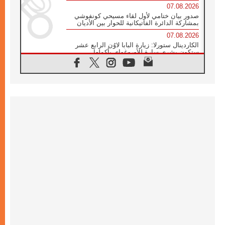
07.08.2026
صدور بيان ختامي لأول لقاء مسيحي كونفوشي
بمشاركة الدائرة الفاتيكانية للحوار بين الأديان
07.08.2026
الكاردينال ستورلا: زيارة البابا لاوُن الرابع عشر
ستكون بشرى سارة للأوروغواي بأكملها
07.08.2026
الفاتيكان يعلن برنامج الزيارة الرسولية للبابا لاوُن
الرابع عشر إلى فرنسا
07.08.2026
في الذكرى الـ ٨١ لحادثة هيروشيما الكنيسة في
اليابان تنظم ١٠ أيام للصلاة على نية السلام
07.08.2026
الكنيسة في الأوروغواي: زيارة البابا ستعزز
الإيمان والرجاء
06.08.2026
الاجتماع الشهري للمطارنة الموارنة
06.08.2026
الكاردينال روسي: زيارة البابا لاوُن إلى الأرجنتين
هي تكريم للبابا فرنسيس
06.08.2026
زيارة البابا إلى البيرو ستكون زمن نعمة ومصالحة
ورجاء