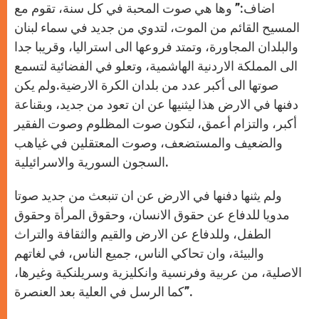
اضاف:” وها هي صوت المحبة في كل سنة، تقوم مع
المسيح القائم من الموت، لتدوي من جديد في سماء لبنان
والبلدان المجاورة، وتمتد فروعها الى استراليا، وقريبا جدا
الى المملكة الاردنية الهاشمية، وتعلو في الفضائية لتسمع
صوتها الى أكبر عدد من بلدان الكرة الارضية.ولم يكن
دفنها في الارض هذا ليثنيها عن ان تعود من جديد، وبقناعة
أكبر، والتزام أعمق، لتكون صوت المظلوم وصوت الفقير
والضعيف والمستضعف، وصوت المعتقلين في غياهب
السجون السورية والاسرائيلية.
ولم يثنها دفنها في الارض عن ان تنبعث من جديد صوتا
مدويا للدفاع عن حقوق الانسان، وحقوق المرأة وحقوق
الطفل، وللدفاع عن الارض والقيم والثقافة والتراث
والبيئة، وان تحاكي الناس، جميع الناس، في لغاتهم
الاصلية، من عربية وفرنسية وانكليزية وسريلنكية وغيرها،
كما الرسل في العلية بعد العنصرة”.