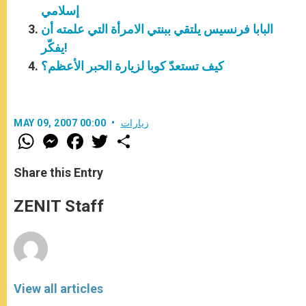
إسلامي
البابا فرنسيس يلتقي ببنتي الامرأة التي علمته أن
يفكّر!
كيف تستعدّ كوبا لزيارة الحبر الأعظم؟
زيارات
MAY 09, 2007 00:00
W
M
F
T
S
h
e
a
w
h
a
s
c
i
a
t
s
e
t
r
Share this Entry
s
e
b
t
e
A
n
o
e
p
g
o
r
ZENIT Staff
p
e
k
r
View all articles