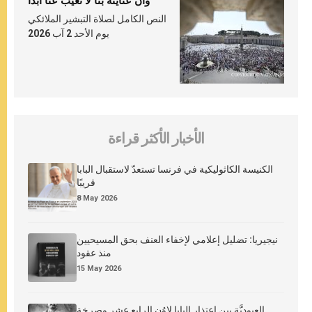
وأنّ عنايته بنا لا تغيب عنّا أبدًا
النص الكامل لصلاة التبشير الملائكي
يوم الأحد 2 آب 2026
الأخبار الأكثر قراءة
الكنيسة الكاثوليكية في فرنسا تستعدّ لاستقبال البابا
قريبًا
8 May 2026
نيجيريا: تضليل إعلامي لإخفاء العنف بحق المسيحيين
منذ عقود
15 May 2026
العبوديَّة بين اعتذار البابا لاوُن الرابع عشر وصرخة