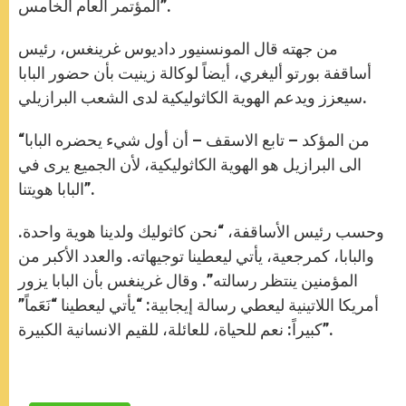
المؤتمر العام الخامس”.
من جهته قال المونسنيور داديوس غرينغس، رئيس
أساقفة بورتو أليغري، أيضاً لوكالة زينيت بأن حضور البابا
سيعزز ويدعم الهوية الكاثوليكية لدى الشعب البرازيلي.
“من المؤكد – تابع الاسقف – أن أول شيء يحضره البابا
الى البرازيل هو الهوية الكاثوليكية، لأن الجميع يرى في
البابا هويتنا”.
وحسب رئيس الأساقفة، “نحن كاثوليك ولدينا هوية واحدة.
والبابا، كمرجعية، يأتي ليعطينا توجيهاته. والعدد الأكبر من
المؤمنين ينتظر رسالته”. وقال غرينغس بأن البابا يزور
أمريكا اللاتينية ليعطي رسالة إيجابية: “يأتي ليعطينا “نَعَماً”
كبيراً: نعم للحياة، للعائلة، للقيم الانسانية الكبيرة”.