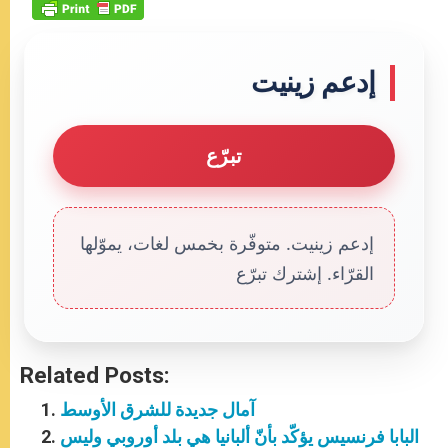
إدعم زينيت
تبرّع
إدعم زينيت. متوفّرة بخمس لغات، يموّلها
القرّاء. إشترك تبرّع
Related Posts:
آمال جديدة للشرق الأوسط
البابا فرنسيس يؤكّد بأنّ ألبانيا هي بلد أوروبي وليس