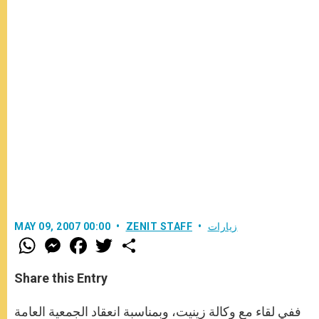
زيارات
ZENIT STAFF
MAY 09, 2007 00:00
W
M
F
T
S
h
e
a
w
h
a
s
c
i
a
t
s
e
t
r
Share this Entry
s
e
b
t
e
A
n
o
e
p
g
o
r
ففي لقاء مع وكالة زينيت، وبمناسبة انعقاد الجمعية العامة