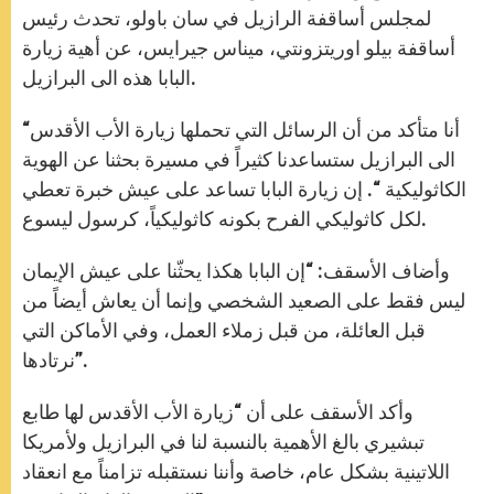
p
e
k
r
لمجلس أساقفة الرازيل في سان باولو، تحدث رئيس
أساقفة بيلو اوريتزونتي، ميناس جيرايس، عن أهية زيارة
البابا هذه الى البرازيل.
“أنا متأكد من أن الرسائل التي تحملها زيارة الأب الأقدس
الى البرازيل ستساعدنا كثيراً في مسيرة بحثنا عن الهوية
الكاثوليكية “. إن زيارة البابا تساعد على عيش خبرة تعطي
لكل كاثوليكي الفرح بكونه كاثوليكياً، كرسول ليسوع.
وأضاف الأسقف: “إن البابا هكذا يحثّنا على عيش الإيمان
ليس فقط على الصعيد الشخصي وإنما أن يعاش أيضاً من
قبل العائلة، من قبل زملاء العمل، وفي الأماكن التي
نرتادها”.
وأكد الأسقف على أن “زيارة الأب الأقدس لها طابع
تبشيري بالغ الأهمية بالنسبة لنا في البرازيل ولأمريكا
اللاتينية بشكل عام، خاصة وأننا نستقبله تزامناً مع انعقاد