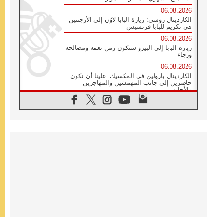
06.08.2026
الكاردينال روسي: زيارة البابا لاوُن إلى الأرجنتين
هي تكريم للبابا فرنسيس
06.08.2026
زيارة البابا إلى البيرو ستكون زمن نعمة ومصالحة
ورجاء
06.08.2026
الكاردينال بارولين في المكسيك: علينا أن نكون
حاضرين إلى جانب المهمشين والمهاجرين
والأجانب
06.08.2026
البابا لاوُن الرابع عشر للشباب في أسيزي:
"أوروبا والعالم يبحثان اليوم عن قديسين جُدد
فيكم"
06.08.2026
البابا في أسيزي يتحدث إلى الشباب المشاركين
في لقاء الشباب الفرنسيسكاني
06.08.2026
البابا لاوُن الرابع عشر يبرق معزيا بوفاة
الكاردينال جوليو دوارتي لانغا
05.08.2026
في مقابلته العامة مع المؤمنين البابا لاوُن الرابع
عشر يواصل الحديث عن الدستور في الليتورجيا
المقدسة مسلطا الضوء على صلاة الكنيسة