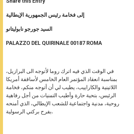
Share this Entry
s
e
b
t
e
A
n
o
e
p
g
o
r
إلى فخامة رئيس الجمهورية الإيطالية
p
e
k
r
السيد جورجو نابوليتانو
PALAZZO DEL QUIRINALE 00187 ROMA
في الوقت الذي فيه اترك روما لأتوجه الى البرازيل،
بمناسبة انعقاد المؤتمر العام الخامس لأساقفة أمريكا
اللاتينية والكاراييب، يطيب لي أن أتوجه منكم، فخامة
الرئيس، بتحية حارة وأطيب التمنيات من أجل رفاهية
روحية، مدنية واجتماعية للشعب الإيطالي، الذي أمنحه
بفرح بركتي الرسولية.