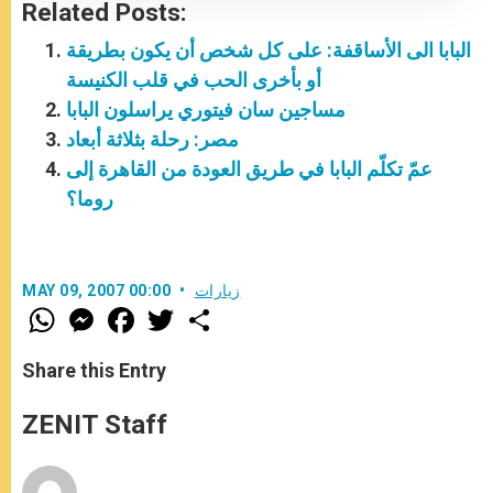
Related Posts:
البابا الى الأساقفة: على كل شخص أن يكون بطريقة
أو بأخرى الحب في قلب الكنيسة
مساجين سان فيتوري يراسلون البابا
مصر: رحلة بثلاثة أبعاد
عمّ تكلّم البابا في طريق العودة من القاهرة إلى
روما؟
زيارات
MAY 09, 2007 00:00
W
M
F
T
S
h
e
a
w
h
a
s
c
i
a
t
s
e
t
r
Share this Entry
s
e
b
t
e
A
n
o
e
p
g
o
r
ZENIT Staff
p
e
k
r