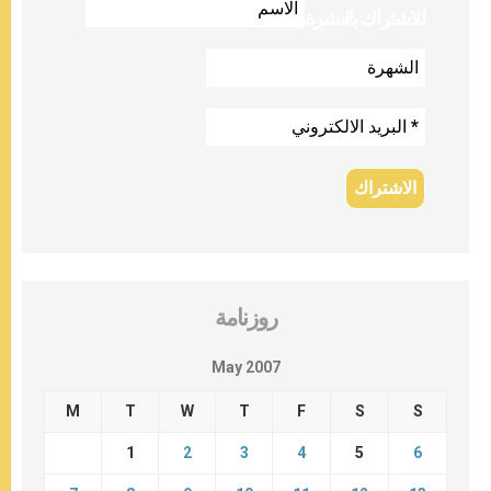
للاشتراك بالنشرة
روزنامة
May 2007
M
T
W
T
F
S
S
1
2
3
4
5
6