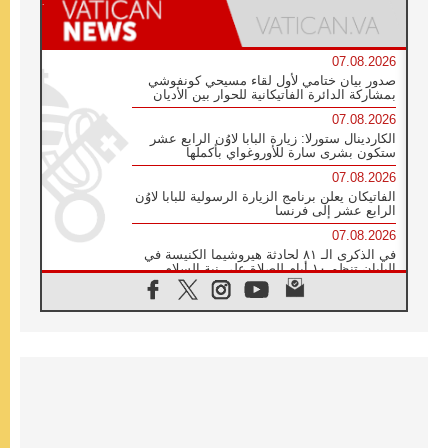
07.08.2026
صدور بيان ختامي لأول لقاء مسيحي كونفوشي
بمشاركة الدائرة الفاتيكانية للحوار بين الأديان
07.08.2026
الكاردينال ستورلا: زيارة البابا لاوُن الرابع عشر
ستكون بشرى سارة للأوروغواي بأكملها
07.08.2026
الفاتيكان يعلن برنامج الزيارة الرسولية للبابا لاوُن
الرابع عشر إلى فرنسا
07.08.2026
في الذكرى الـ ٨١ لحادثة هيروشيما الكنيسة في
اليابان تنظم ١٠ أيام للصلاة على نية السلام
07.08.2026
الكنيسة في الأوروغواي: زيارة البابا ستعزز
الإيمان والرجاء
06.08.2026
الاجتماع الشهري للمطارنة الموارنة
06.08.2026
الكاردينال روسي: زيارة البابا لاوُن إلى الأرجنتين
هي تكريم للبابا فرنسيس