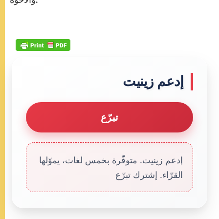
إدعم زينيت
تبرّع
إدعم زينيت. متوفّرة بخمس لغات، يموّلها
القرّاء. إشترك تبرّع