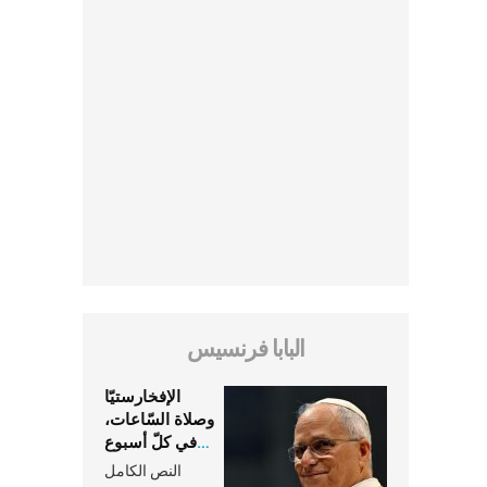
البابا فرنسيس
الإفخارستيّا
وصلاة السّاعات،
في كلّ أسبوع
وكلّ يوم، هما
النص الكامل