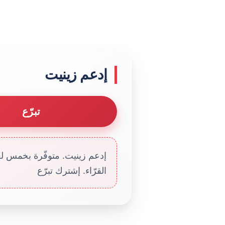
إدعم زينيت
تبرّع
إدعم زينيت. متوفّرة بخمس لغا
القرّاء. إشترك تبرّع