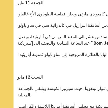
الجمعة 11 مايو
في المساء، وبعد إلقاء التحية على السلطات المحلية، ينتقل بندكتس السادس عشر الى المعبد المريمي في أباريثيدا. ويصل
ابا بالطائرة المروحية إلى ساو باولو فمدينة أباريثيدا
السبت 12 مايو
بعد القداس في كابيلا الاكليريكية، يزور الأب الأقدس “مركز الرجاء” في غواراتينغويتا، حيث سيزور الكنيسة ويلتقي بالجماعة
المحلية.