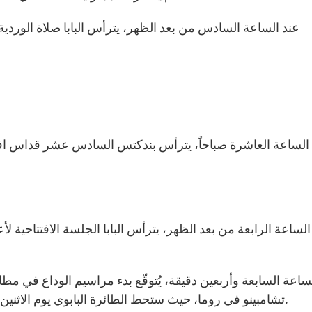
تشامبينو في روما، حيث ستحط الطائرة البابوي يوم الاثنين عند الساعة الثانية عشر وخمسة وأربعين دقيقة ظهراً.