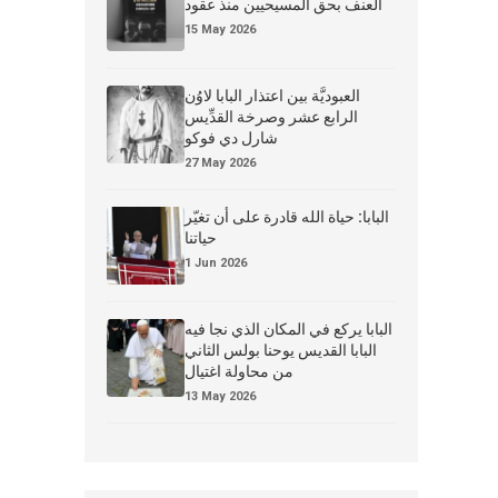
العنف بحق المسيحيين منذ عقود
15 May 2026
العبوديَّة بين اعتذار البابا لاوُن
الرابع عشر وصرخة القدِّيس
شارل دي فوكو
27 May 2026
البابا: حياة الله قادرة على أن تغيّر
حياتنا
1 Jun 2026
البابا يركع في المكان الذي نجا فيه
البابا القديس يوحنا بولس الثاني
من محاولة اغتيال
13 May 2026