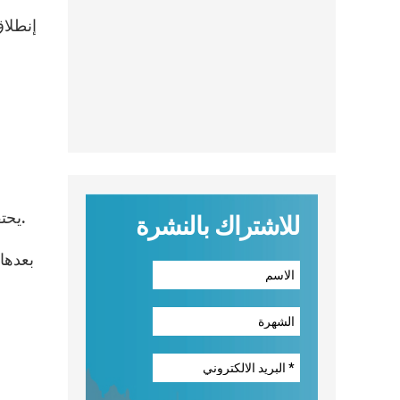
يحتفل الأب الأقدس بالقداس الإلهي في كابيلا دير القديس بينتو، ثم يقوم البابا بزيارة مجاملة إلى رئيس جمهورية البرازيل.
للاشتراك بالنشرة