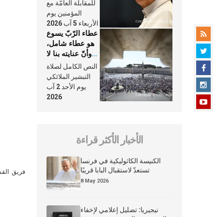
النَّفَس في حياة
للمقابلة العامّة مع
الكنيسة
المؤمنين يوم
الأربعاء 5 آب 2026
عطاء الرّبّ يسوع
هو عطاء شامل،
وأنّ عنايته بنا لا
تغيب عنّا أبدًا
النص الكامل لصلاة
التبشير الملائكي
يوم الأحد 2 آب
2026
الأخبار الأكثر قراءة
الكنيسة الكاثوليكية في فرنسا
تستعدّ لاستقبال البابا قريبًا
فريق القس
8 May 2026
نيجيريا: تضليل إعلامي لإخفاء