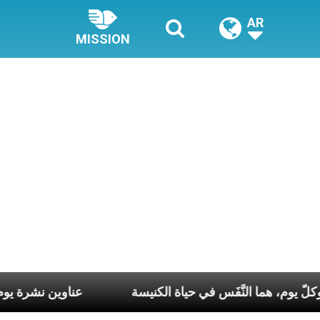
AR
MISSION
 كلّ أسبوع وكلّ يوم، هما النَّفَس في حياة الكنيسة
عناوين 