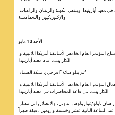
عند الساعة السادس من بعد الظهر، يترأس البابا صلاة الوردية في معبد أباريثيدا، ويلتقي الكهنة والرهبان والراهبات
والإكليريكيين والشمامسة.
الأحد 13 مايو
عند الساعة العاشرة صباحاً، يترأس بندكتس السادس عشر قداس افتتاح المؤتمر العام الخامس لأساقفة أمريكا اللاتينية و
الكاراييب، أمام معبد أباريثيدا.
ثم يتلو صلاة “افرحي يا ملكة السماء”.
عند الساعة الرابعة من بعد الظهر، يترأس البابا الجلسة الافتتاحية لأعمال المؤتمر العام الخامس لأساقفة أمريكا اللاتينية و
الكاراييب، في قاعة المحاضرات في معبد أباريثيدا.
عند الساعة السابعة وأربعين دقيقة، يُتوقّع بدء مراسيم الوداع في مطار سان باولو/غوارولوس الدولي، والانطلاق الى مطار