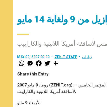
لغاية 14 مايو
مس لأساقفة أمريكا اللاتينية والكاراييب
زيارات
ZENIT STAFF
MAY 09, 2007 00:00
W
M
F
T
S
h
e
a
w
h
a
s
c
i
a
t
s
e
t
r
Share this Entry
s
e
b
t
e
A
n
o
e
p
g
o
r
روما، 9 مايو 2007 (ZENIT.org). – ننشر في ما يلي برنامج زيارة الأب الأقدس الى البرازيل بمناسبة انعقاد المؤتمر الخامس
p
e
k
لأساقفة أمريكا اللاتينية والكاراييب.
r
الأربعاء 9 مايو