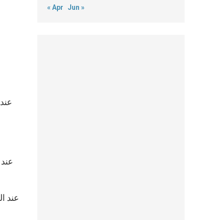
« Apr
Jun »