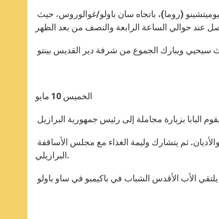
إنطلاق بندكتس السادس عشر عند الساعة التاسعة صباحاً من مطار فيوميتشينو (روما)، باتجاه سان باولو/غوالوروس، حيث
الخميس 10 مايو
بعدها يلتقي البابا في الدير ذاته، ممثلين عن باقي الطوائف المسيحية والأديان. ثم يتشارك وليمة الغذاء مع مجلس الأساقفة
البرازيلي.