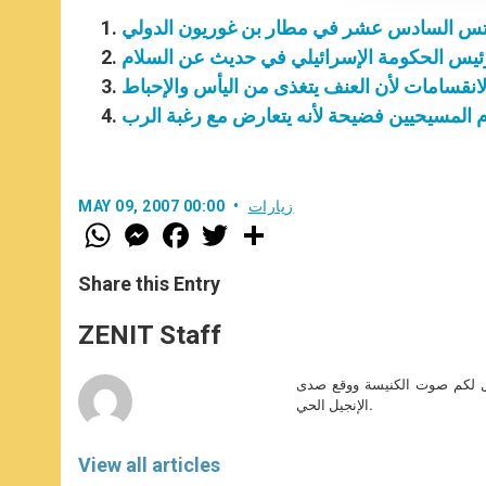
 بندكتس السادس عشر في مطار بن غوريون الدولي
ورئيس الحكومة الإسرائيلي في حديث عن السلام
ى الانقسامات لأن العنف يتغذى من اليأس والإحباط
سام المسيحيين فضيحة لأنه يتعارض مع رغبة الرب
زيارات
MAY 09, 2007 00:00
W
M
F
T
S
h
e
a
w
h
a
s
c
i
a
t
s
e
t
r
Share this Entry
s
e
b
t
e
A
n
o
e
p
g
o
r
ZENIT Staff
p
e
k
r
صل لكم صوت الكنيسة ووقع صدى
الإنجيل الحي.
View all articles