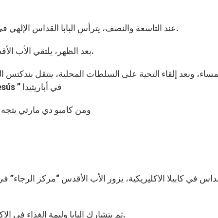
عند التاسعة والنصف، يترأس البابا القداس الإلهي في كامبو دي مارتي ويعلن قداسة الطوباوي الأخ غالفاو.
بعد الظهر، يلتقي الأب الأقدس أساقفة البرازيل في كاتدرائية سي في ساو باولو.
عند الساعة السابعة والنصف الى إكليريكية ” Bom Jesús ” في أباريثيدا
ومن كامبو دي مارتي يتجه الب
ثم يتشارك البابا وليمة الغذاء في الاكليريكية مع مجلس أساقفة أمريكا اللاتينية والكاراييب.