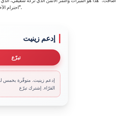
احترام الآخر، للبحث معاً عن السبيل المشترك للصداقة والتقدير”.
إدعم زينيت
تبرّع
إدعم زينيت. متوفّرة بخمس لغا
القرّاء. إشترك تبرّع