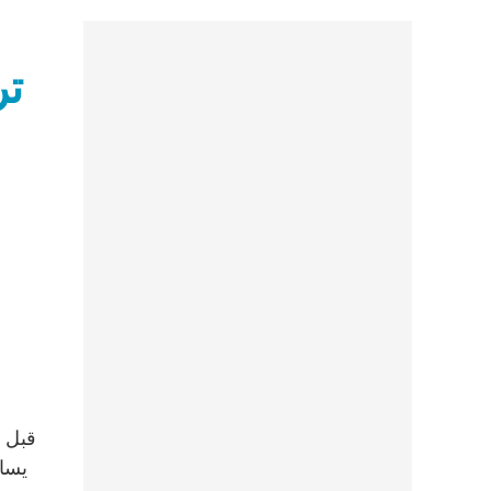
تر
يساع