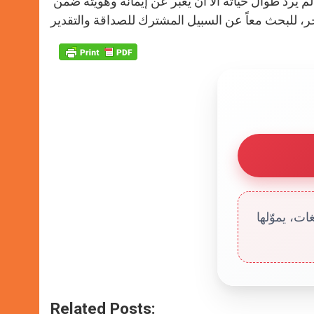
وأضافت: “هذا هو الميراث والثمر الأثمن الذي تركه شقيقي، الذي لم يرد طوال حياته الاّ أن يعبر عن إيمانه وهويته ضمن
ت، يموّلها
Related Posts: