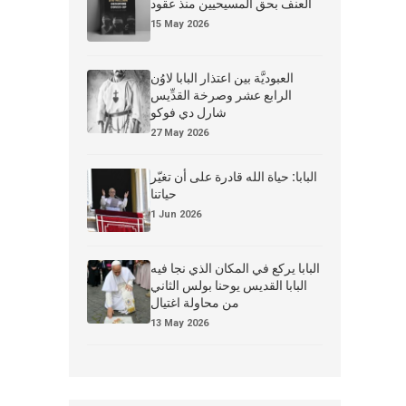
العنف بحق المسيحيين منذ عقود
15 May 2026
العبوديَّة بين اعتذار البابا لاوُن
الرابع عشر وصرخة القدِّيس
شارل دي فوكو
27 May 2026
البابا: حياة الله قادرة على أن تغيّر
حياتنا
1 Jun 2026
البابا يركع في المكان الذي نجا فيه
البابا القديس يوحنا بولس الثاني
من محاولة اغتيال
13 May 2026