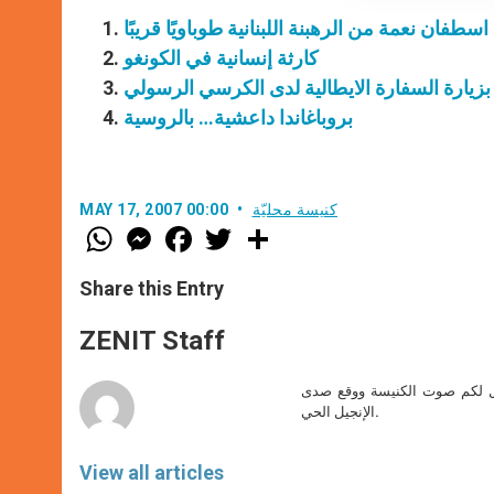
اسطفان نعمة من الرهبنة اللبنانية طوباويًا قريبًا
كارثة إنسانية في الكونغو
 بزيارة السفارة الايطالية لدى الكرسي الرسولي
بروباغاندا داعشية… بالروسية
كنيسة محليّة
MAY 17, 2007 00:00
W
M
F
T
S
h
e
a
w
h
a
s
c
i
a
t
s
e
t
r
Share this Entry
s
e
b
t
e
A
n
o
e
p
g
o
r
ZENIT Staff
p
e
k
r
صل لكم صوت الكنيسة ووقع صدى
الإنجيل الحي.
View all articles