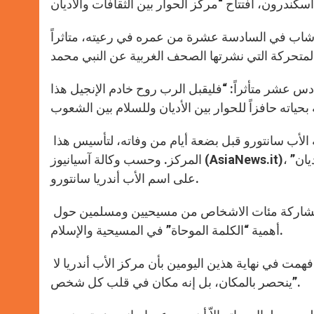
اله شاب في السادسة عشرة من عمره في رعيته، متاثراً
س عشر متأثراً: “فليقبل الرب روح خادم الإنجيل هذا
العام الماضي، ردّ إقليم لاتزيو بالإيجاب، على الطلب الذي تقدم به الأب سانتورو قبل بضعة أيام من وفاته، لتأسيس هذا
المركز. وحسب وكالة آسيانيوز (AsiaNews.it)، تم يوم الأحد، في الإسكندرون، افتتاح “مركز الحوار بين الثقافات والأديان”
على اسم الأب أندريا سانتورو.
هذا وقد نُظّم في المركز يومان من الحوار المسيحي- الإسلامي بمشاركة مئات الاشخاص من مسيحيين ومسلمين حول
أهمية “الكلمة الموحاة” في المسيحية والإسلام.
وقالت مادالينا سانتورو، شقيقة الأب أندريا، في نهاية المؤتمر: “لقد فهمت في نهاية هذين اليومين بأن مركز الأب أندريا لا
ينحصر بالمكان، بل إنه مكان في قلب كل شخص”.