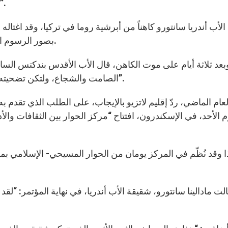
اسكندرون، افتتاح “مركز الحوار بين الثقافات والأديان”.
الأب أندريا سانتورو كاهناً من أبرشية روما في تركيا، وقد اغت
بصور الرسوم المتحركة التي نشرتها الصحف الغربية عن النبي محمد.
بعد ثلاثة أيام على موت الكاهن، قال الأب الأقدس بندكتس الساد
الصامت والشجاع، ولتكن تضحيته بحياته حافزاً للحوار بين الأديان وللسلام بين الشعوب”.