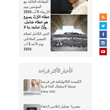
النَّفَس في حياة
للمقابلة العامّة مع
الكنيسة
المؤمنين يوم
الأربعاء 5 آب 2026
عطاء الرّبّ يسوع
هو عطاء شامل،
وأنّ عنايته بنا لا
تغيب عنّا أبدًا
النص الكامل لصلاة
التبشير الملائكي
يوم الأحد 2 آب
2026
الأخبار الأكثر قراءة
الكنيسة الكاثوليكية في فرنسا
تستعدّ لاستقبال البابا قريبًا
8 May 2026
نيجيريا: تضليل إعلامي لإخفاء