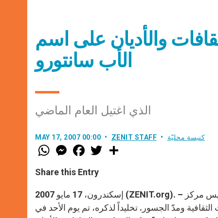
لثقافات والأديان على اسم
الأب سانتورو
الذي اغتيل العام الماضي
كنيسة محليّة
ZENIT STAFF
MAY 17, 2007 00:00
W
M
F
T
S
h
e
a
w
h
a
s
c
i
a
t
s
e
t
r
Share this Entry
s
e
b
t
e
A
n
o
e
p
g
o
r
إسكندرون، 17 مايو 2007 (ZENIT.org). – قبل أيام من اغتياله في تركيا، أعرب الأب سانتورو عن رغبته في تأسيس مركز
p
e
k
قافية ومدّ الجسور. تخليداً لذكره، تم يوم الأحد في
r