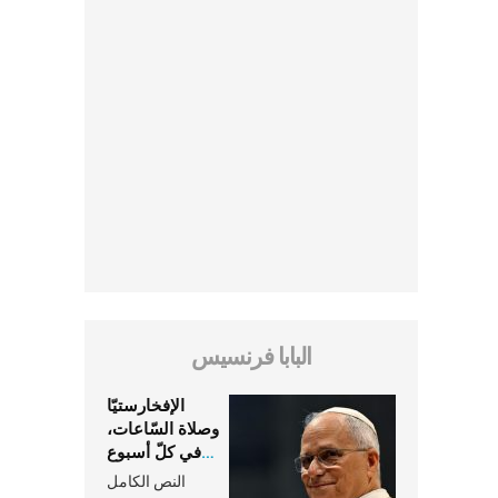
البابا فرنسيس
الإفخارستيّا
وصلاة السّاعات،
في كلّ أسبوع
وكلّ يوم، هما
النص الكامل