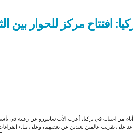
كيا: افتتاح مركز للحوار بين ا
د على تقريب عالمين بعيدين عن بعضهما، وعلى ملء الفراغات الث