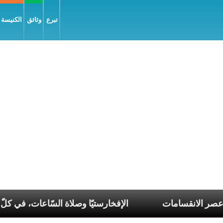
تبرع
وثائق
الكنيسة و
ياء تناغم في عصر الانقسامات
الإفخارستيّا وصلاة السّا