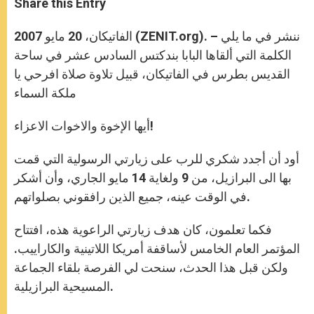
Share this Entry
s
e
b
t
e
A
n
o
e
p
g
o
r
الفاتيكان، 20 مايو 2007 (ZENIT.org). – ننشر في ما يلي
p
e
k
r
الكلمة التي ألقاها البابا بندكتس السادس عشر في ساحة
القديس بطرس في الفاتيكان، قبيل تلاوة صلاة افرحي يا
ملكة السماء
أيها الإخوة والاخوات الاعزاء!
أود أن أجدد شكري للرب على زيارتي الرسولية التي قمت
بها الى البرازيل، من 9 ولغاية 14 مايو الجاري، وأن أشكر
في الوقت عينه، جميع الذين رافقوني بصلواتهم.
فكما تعلمون، كان هدف زيارتي الراعوية هذه، افتتاح
المؤتمر العام الخامس لأساقفة أمريكا اللاتينية والكاراييب.
ولكن قبل هذا الحدث، سنحت لي الفرصة بلقاء الجماعة
المسيحية البرازيلية.