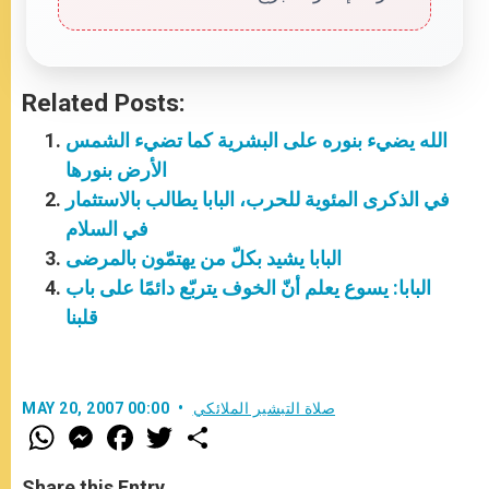
Related Posts:
الله يضيء بنوره على البشرية كما تضيء الشمس
الأرض بنورها
في الذكرى المئوية للحرب، البابا يطالب بالاستثمار
في السلام
البابا يشيد بكلّ من يهتمّون بالمرضى
البابا: يسوع يعلم أنّ الخوف يتربّع دائمًا على باب
قلبنا
صلاة التبشير الملائكي
MAY 20, 2007 00:00
W
M
F
T
S
h
e
a
w
h
a
s
c
i
a
t
s
e
t
r
Share this Entry