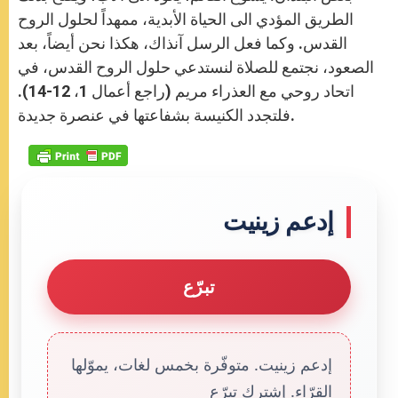
الطريق المؤدي الى الحياة الأبدية، ممهداً لحلول الروح
القدس. وكما فعل الرسل آنذاك، هكذا نحن أيضاً، بعد
الصعود، نجتمع للصلاة لنستدعي حلول الروح القدس، في
اتحاد روحي مع العذراء مريم (راجع أعمال 1، 12-14).
فلتجدد الكنيسة بشفاعتها في عنصرة جديدة.
إدعم زينيت
تبرّع
إدعم زينيت. متوفّرة بخمس لغات، يموّلها
القرّاء. إشترك تبرّع