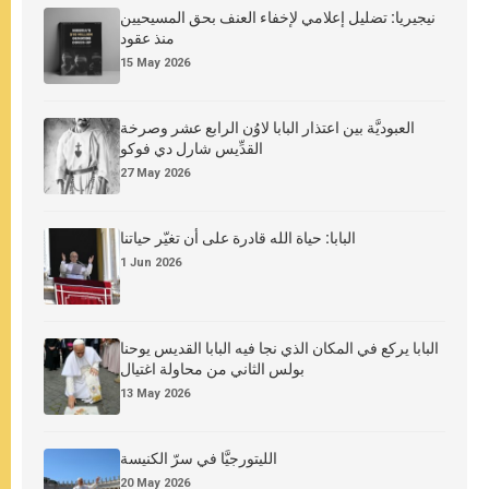
نيجيريا: تضليل إعلامي لإخفاء العنف بحق المسيحيين
منذ عقود
15 May 2026
العبوديَّة بين اعتذار البابا لاوُن الرابع عشر وصرخة
القدِّيس شارل دي فوكو
27 May 2026
البابا: حياة الله قادرة على أن تغيّر حياتنا
1 Jun 2026
البابا يركع في المكان الذي نجا فيه البابا القديس يوحنا
بولس الثاني من محاولة اغتيال
13 May 2026
الليتورجيَّا في سرّ الكنيسة
20 May 2026