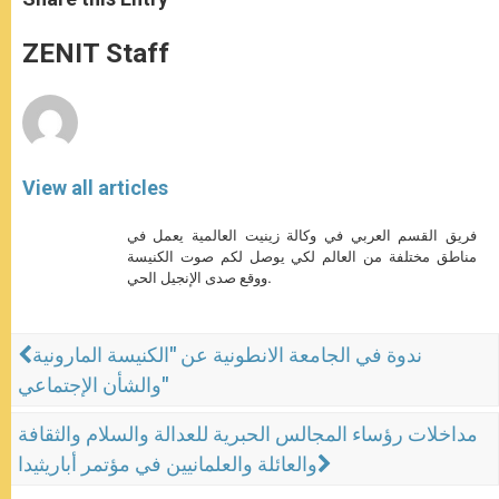
s
e
b
t
e
A
n
o
e
p
g
o
r
ZENIT Staff
p
e
k
r
View all articles
فريق القسم العربي في وكالة زينيت العالمية يعمل في
مناطق مختلفة من العالم لكي يوصل لكم صوت الكنيسة
ووقع صدى الإنجيل الحي.
ندوة في الجامعة الانطونية عن "الكنيسة المارونية
والشأن الإجتماعي"
مداخلات رؤساء المجالس الحبرية للعدالة والسلام والثقافة
والعائلة والعلمانيين في مؤتمر أباريثيدا