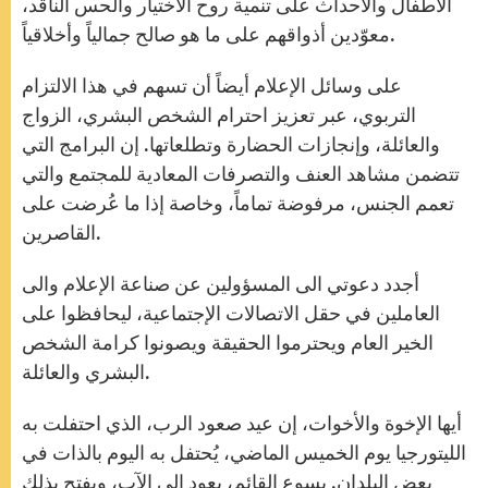
الأطفال والأحداث على تنمية روح الاختيار والحس الناقد،
معوّدين أذواقهم على ما هو صالح جمالياً وأخلاقياً.
على وسائل الإعلام أيضاً أن تسهم في هذا الالتزام
التربوي، عبر تعزيز احترام الشخص البشري، الزواج
والعائلة، وإنجازات الحضارة وتطلعاتها. إن البرامج التي
تتضمن مشاهد العنف والتصرفات المعادية للمجتمع والتي
تعمم الجنس، مرفوضة تماماً، وخاصة إذا ما عُرضت على
القاصرين.
أجدد دعوتي الى المسؤولين عن صناعة الإعلام والى
العاملين في حقل الاتصالات الإجتماعية، ليحافظوا على
الخير العام ويحترموا الحقيقة ويصونوا كرامة الشخص
البشري والعائلة.
أيها الإخوة والأخوات، إن عيد صعود الرب، الذي احتفلت به
الليتورجيا يوم الخميس الماضي، يُحتفل به اليوم بالذات في
بعض البلدان. يسوع القائم، يعود الى الآب، ويفتح بذلك