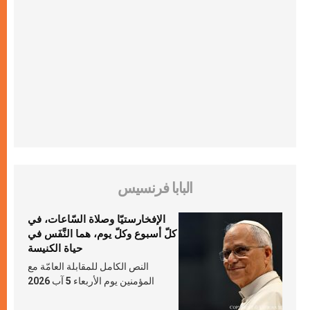
البابا فرنسيس
الإفخارستيّا وصلاة السّاعات، في
كلّ أسبوع وكلّ يوم، هما النَّفَس في
حياة الكنيسة
النص الكامل للمقابلة العامّة مع
المؤمنين يوم الأربعاء 5 آب 2026