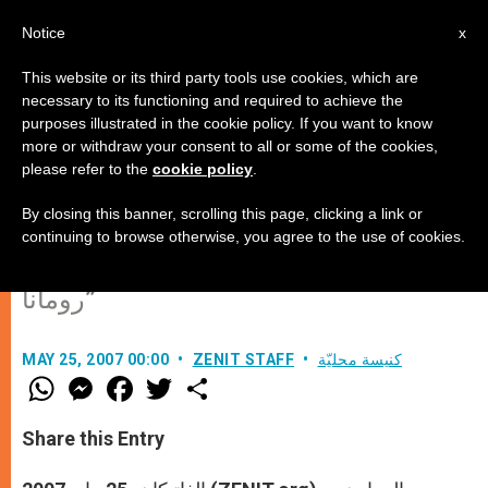
AR
Notice
x
This website or its third party tools use cookies, which are
necessary to its functioning and required to achieve the
purposes illustrated in the cookie policy. If you want to know
الكرسي الرسولي يلعب دورًا مهمًا في
more or withdraw your consent to all or some of the cookies,
please refer to the
cookie policy
.
تزويد العولمة بالثقافة والروحانية
By closing this banner, scrolling this page, clicking a link or
continuing to browse otherwise, you agree to the use of cookies.
بحسب المعاون الكنسي لجمعية “باكس
رومانا”
كنيسة محليّة
ZENIT STAFF
MAY 25, 2007 00:00
W
M
F
T
S
h
e
a
w
h
a
s
c
i
a
t
s
e
t
r
Share this Entry
s
e
b
t
e
A
n
o
e
p
g
o
r