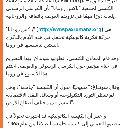
الفاتيكان، 25 مايو 2007 (ZENIT.org). – صرح المعاون
p
e
k
r
الكنسي لجمعية “باكس رومانا” بأن الكرسي الرسولي
يلعب دورًا مهمًا في تزويده العولمة بالثقافة والروحانية.
) هي
http://www.paxromana.org
“باكس رومانا” (
حركة فكرية كاثوليكية تحتفل في هذه الأيام بالذكرى
الستين لتأسيسها في روما.
وقد قام المعاون الكنسي، أنطونيو سونداغ، بهذا التصريح
في ختام مؤتمر حول الكرسي الرسولي والعولمة، اختتم
هذا الأسبوع في روما.
وقال سونداغ: “مسيحيًا، نقول أن الكنيسة “جامعة”، وهي
لم تنتظر الثورة التكنولوجية أو وسائل النقل الاقتصادية
لتنتشر في مختلف أصقاع الأرض”.
واعتبر أن الكنيسة الكاثوليكية قد اختبرت تحولاً في
تنظيمها العملي إلى كنيسة جامعة انطلاقًا من عام 1965،