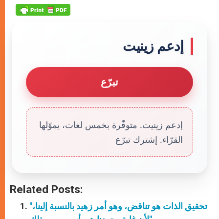
إدعم زينيت
تبرّع
إدعم زينيت. متوفّرة بخمس لغات، يموّلها
القرّاء. إشترك تبرّع
Related Posts:
"تحقيق الذات هو تناقض، وهو أمر زهيد بالنسبة إلينا،