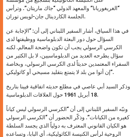
“الغريغوريانا” والمعهد الدولي “جاك ماريتان”. وترأس
الجلسة الكاردينال جان-لويس توران.
في هذا السياق، أشار السفير اللبناني إلى أن: “الإجابة عن
السؤال حول دور البعثة الدبلوماسية ووظيفتها لدى
الكرسي الرسولي يجب أن تكون واضحة المعالم. لكنه
سؤال يطرحه العديد من الدبلوماسيين، لا بل الكثير من
السفراء المعتمدين حديثاً لدى الكرسي الرسولي، وبخاصة
إن أتوا من بلد لا يتمتع بتقليد مسيحي أو كاثوليكي”.
وذكر السيد أبي عاصي في مطلع حديثه اتفاقية فيينا بتاريخ
18 أبريل 1961 حول العلاقات الدبلوماسية.
ونبّه السفير اللبناني إلى أن “الكرسي الرسولي ليس كياناً
كغيره من الكيانات”. وذكّر الحضور أن “الكرسي الرسولي
هو الكيان القانوني المعترف به دولياً الذي يجسد السلطة
الروحية لرأس الكنيسة الكاثوليكية، أي البابا، وتساعده