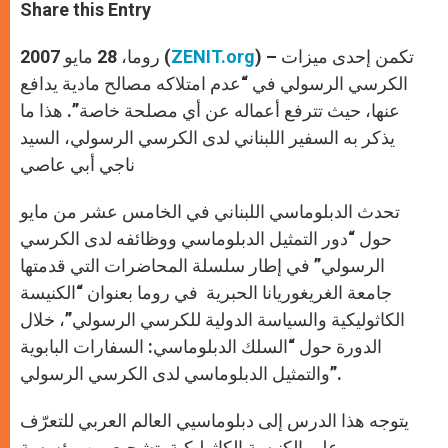
t
s
e
t
r
Share this Entry
s
e
b
t
e
A
n
o
e
p
g
o
r
) – تكمن إحدى ميزات
ZENIT.org
روما، 28 مايو 2007 (
p
e
k
r
الكرسي الرسولي في “عدم امتلاكه مصالح مادية يدافع
عنها، حيث تترفع أعماله عن أي مصلحة خاصة”. هذا ما
يذكر به السفير اللبناني لدى الكرسي الرسولي، السيد
ناجي أبي عاصي
تحدث الدبلوماسي اللبناني في الخامس عشر من مايو
حول “دور التمثيل الدبلوماسي ووظائفه لدى الكرسي
الرسولي” في إطار سلسلة المحاضرات التي قدمتها
جامعة الغريغوريانا الحبرية في روما بعنوان “الكنيسة
الكاثوليكية والسياسة الدولية للكرسي الرسولي”، خلال
الدورة حول “السلك الدبلوماسي: السفارات البابوية
والتمثيل الدبلوماسي لدى الكرسي الرسولي”.
يتوجه هذا الدرس إلى دبلوماسيي العالم العربي للتعرّف
على الكنيسة الكاثوليكية بتشجيع من مؤسسة