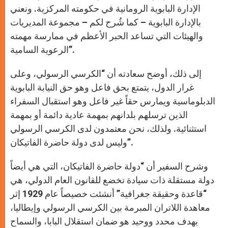
الإدارة البابوية الرومانية في حكومته المركزية. ونعني
بالإدارة البابوية – كما شُرح لكم – مجموعة المديريات
والهيئات التي تساعد الحبر الأعظم في ممارسة مهمته
الرعوية السامية”.
إلى ذلك، أوضح سعادته أن “الكرسي الرسولي، وعلى
غرار الدول، يتمتع بحق فاعل وهو حق النيابة البابوية
الدبلوماسية ويمارس حقاً غير فاعل وهو استقبال السفراء
الذين ترسلهم بلدانهم بمهمة عادية دائمة أو بمهمة
استثنائية. ولذلك، نحن معتمدون لدى الكرسي الرسولي
وليس لدى دولة حاضرة الفاتيكان”.
وشرح السفير أن “دولة حاضرة الفاتيكان، التي هي أيضاً
دولة مستقلة ذات سيادة تخضع للقانون العام الدولي، هي
“قاعدة وحقيقة جغرافية” أنشئت خصيصاً عام 1929 إثر
معاهدة اللاتران المبرمة بين الكرسي الرسولي وإيطاليا،
بهدف محدد ووحيد هو ضمان استقلال البابا، والسماح