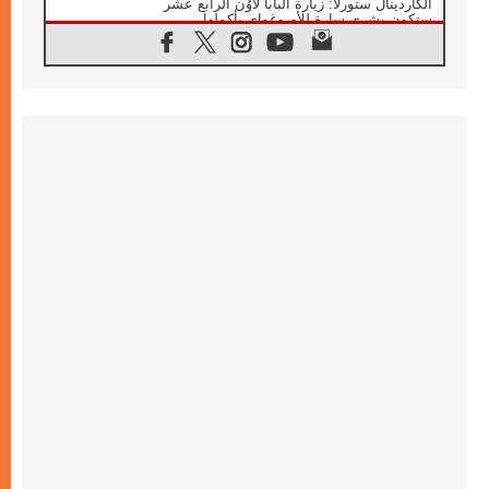
الكاردينال ستورلا: زيارة البابا لاوُن الرابع عشر
ستكون بشرى سارة للأوروغواي بأكملها
07.08.2026
الفاتيكان يعلن برنامج الزيارة الرسولية للبابا لاوُن
الرابع عشر إلى فرنسا
07.08.2026
في الذكرى الـ ٨١ لحادثة هيروشيما الكنيسة في
اليابان تنظم ١٠ أيام للصلاة على نية السلام
07.08.2026
الكنيسة في الأوروغواي: زيارة البابا ستعزز
الإيمان والرجاء
06.08.2026
الاجتماع الشهري للمطارنة الموارنة
06.08.2026
الكاردينال روسي: زيارة البابا لاوُن إلى الأرجنتين
هي تكريم للبابا فرنسيس
06.08.2026
زيارة البابا إلى البيرو ستكون زمن نعمة ومصالحة
ورجاء