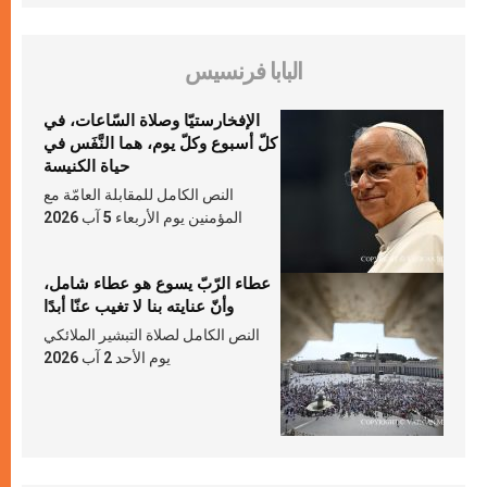
البابا فرنسيس
الإفخارستيّا وصلاة السّاعات، في
كلّ أسبوع وكلّ يوم، هما النَّفَس في
حياة الكنيسة
النص الكامل للمقابلة العامّة مع
المؤمنين يوم الأربعاء 5 آب 2026
عطاء الرّبّ يسوع هو عطاء شامل،
وأنّ عنايته بنا لا تغيب عنّا أبدًا
النص الكامل لصلاة التبشير الملائكي
يوم الأحد 2 آب 2026