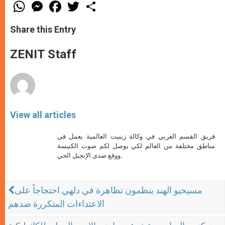
W
M
F
T
S
h
e
a
w
h
a
s
c
i
a
t
s
e
t
r
Share this Entry
s
e
b
t
e
A
n
o
e
p
g
o
r
ZENIT Staff
p
e
k
r
View all articles
فريق القسم العربي في وكالة زينيت العالمية يعمل في
مناطق مختلفة من العالم لكي يوصل لكم صوت الكنيسة
ووقع صدى الإنجيل الحي.
مسيحيو الهند ينظمون تظاهرة في دلهي احتجاجاً على
الاعتداءات المتكررة ضدهم