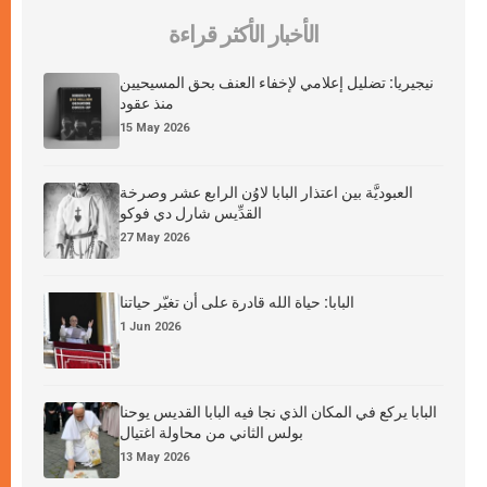
الأخبار الأكثر قراءة
نيجيريا: تضليل إعلامي لإخفاء العنف بحق المسيحيين
منذ عقود
15 May 2026
العبوديَّة بين اعتذار البابا لاوُن الرابع عشر وصرخة
القدِّيس شارل دي فوكو
27 May 2026
البابا: حياة الله قادرة على أن تغيّر حياتنا
1 Jun 2026
البابا يركع في المكان الذي نجا فيه البابا القديس يوحنا
بولس الثاني من محاولة اغتيال
13 May 2026