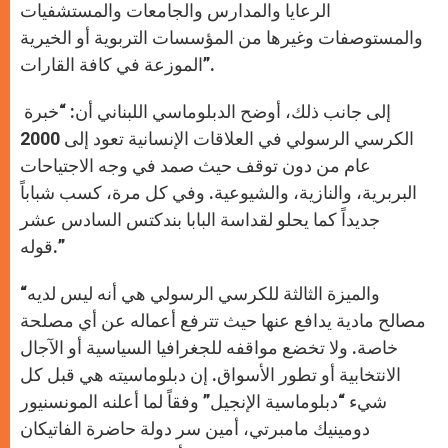
الرعايا والمدارس والجامعات والمستشفيات
والمستوصفات وغيرها من المؤسسات التربوية أو الخيرية
الموزعة في كافة القارات”.
إلى جانب ذلك، أوضح الدبلوماسي اللبناني أن: “خبرة
الكرسي الرسولي في العلاقات الإنسانية تعود إلى 2000
عام من دون توقف حيث صمد في وجه الاجتياحات
البربرية، والنازية، والشيوعية. وفي كل مرة، كسب شباباً
جديداً كما يحلو لقداسة البابا بندكتس السادس عشر
قوله.”
“والميزة الثالثة للكرسي الرسولي هي أنه ليس لديه
مصالح مادية يدافع عنها حيث تترفع أعماله عن أي مصلحة
خاصة. ولا تخضع مواقفه للجغرافيا السياسية أو الآجال
الانتخابية أو تطور الأسواق. إن دبلوماسيته هي قبل كل
شيء “دبلوماسية الإنجيل” وفقاً لما أعلنه المونسنيور
دومينيك مامبرتي، أمين سر دولة حاضرة الفاتيكان