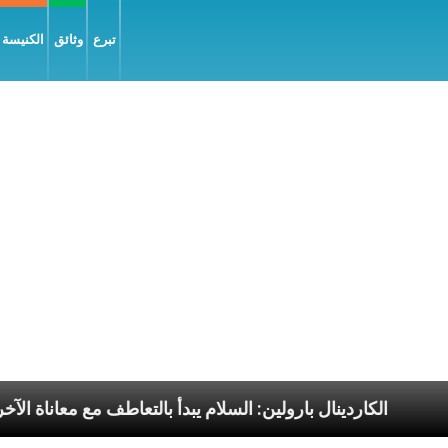
تبرع
وثائق
الكنيسة و
رسوليّة
الكاردينال بارولين: السلام يبدأ بالتعاطف مع مع