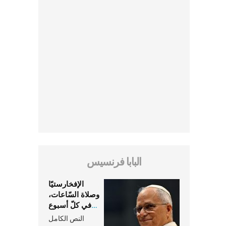
البابا فرنسيس
الإفخارستيّا
وصلاة السّاعات،
في كلّ أسبوع
وكلّ يوم، هما
النص الكامل