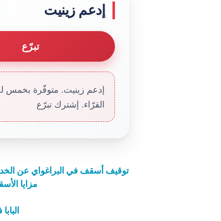
إدعم زينيت
تبرّع
إدعم زينيت. متوفّرة بخمس لغا
القرّاء. إشترك تبرّع
توقيف أسقف في البراغواي عن الخدم
مزايا الأس
البابا