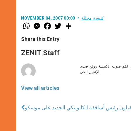
كنيسة محليّة
NOVEMBER 04, 2007 00:00
W
M
F
T
S
h
e
a
w
h
a
s
c
i
a
t
s
e
t
r
Share this Entry
s
e
b
t
e
A
n
o
e
p
g
o
r
ZENIT Staff
p
e
k
r
صل لكم صوت الكنيسة ووقع صدى
الإنجيل الحي.
View all articles
بلون رئيس أساقفة الكاثوليكي الجديد على موسكو