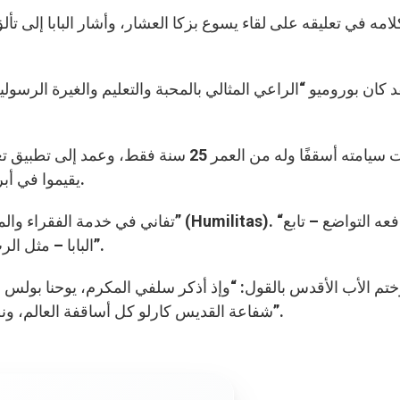
لامه في تعليقه على لقاء يسوع بزكا العشار، وأشار البابا إلى ت
 كان بوروميو “الراعي المثالي بالمحبة والتعليم والغيرة الرسو
تمت سيامته أسقفًا وله من العمر 25 سنة ف
يقيموا في أبرشياتهم، ولذا كرس نفسه بالكلية للكنيسة الأمبروسية.
تفاني في خدمة الفقراء والمرضى والمهمشي
البابا – مثل الرب يسوع، إلى التخلي عن ذاته لكي يصير خادمًا للجميع”.
تم الأب الأقدس بالقول: “وإذ أذكر سلفي المكرم، يوحنا بولس 
شفاعة القديس كارلو كل أساقفة العالم، ونطلب لأجلهم شفاعة مريم الكلية القداسة، أم الكنيسة”.