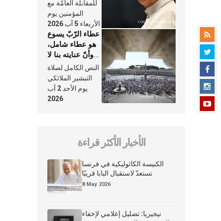
النَّفَس في حياة
للمقابلة العامّة مع
الكنيسة
المؤمنين يوم
الأربعاء 5 آب 2026
عطاء الرّبّ يسوع
هو عطاء شامل،
وأنّ عنايته بنا لا
تغيب عنّا أبدًا
النص الكامل لصلاة
التبشير الملائكي
يوم الأحد 2 آب
2026
الأخبار الأكثر قراءة
الكنيسة الكاثوليكية في فرنسا
تستعدّ لاستقبال البابا قريبًا
8 May 2026
نيجيريا: تضليل إعلامي لإخفاء