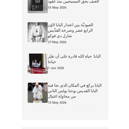
العنف بحق المسيحيين منذ عقود
15 May 2026
العبوديَّة بين اعتذار البابا لاوُن
الرابع عشر وصرخة القدِّيس
شارل دي فوكو
27 May 2026
البابا: حياة الله قادرة على أن تغيّر
حياتنا
1 Jun 2026
البابا يركع في المكان الذي نجا فيه
البابا القديس يوحنا بولس الثاني
من محاولة اغتيال
13 May 2026