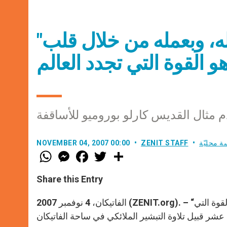
"الحب، بانطلاقه من قلب الله، وبعمله من خلال قلب
قدم مثال القديس كارلو بوروميو للأساقفة
ة محليّة
ZENIT STAFF
NOVEMBER 04, 2007 00:00
W
M
F
T
S
h
e
a
w
h
a
s
c
i
a
t
s
e
t
r
Share this Entry
s
e
b
t
e
A
n
o
e
p
g
o
r
الفاتيكان، 4 نوفمبر 2007 (ZENIT.org). – “الحب، بانطلاقه من قلب الله، وبعمله من خلال قلب الإنسان، هو القوة التي
p
e
k
r