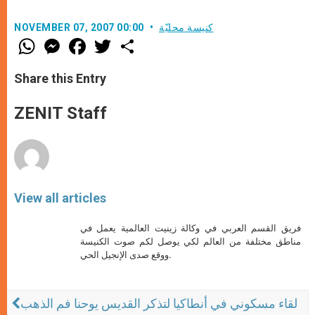
كنيسة محليّة
NOVEMBER 07, 2007 00:00
W
M
F
T
S
h
e
a
w
h
a
s
c
i
a
t
s
e
t
r
Share this Entry
s
e
b
t
e
A
n
o
e
p
g
o
r
ZENIT Staff
p
e
k
r
View all articles
فريق القسم العربي في وكالة زينيت العالمية يعمل في
مناطق مختلفة من العالم لكي يوصل لكم صوت الكنيسة
ووقع صدى الإنجيل الحي.
لقاء مسكوني في أنطاكيا لتذكر القديس يوحنا فم الذهب