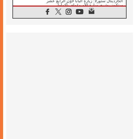
الكاردينال ستورلا: زيارة البابا لاوُن الرابع عشر
ستكون بشرى سارة للأوروغواي بأكملها
07.08.2026
الفاتيكان يعلن برنامج الزيارة الرسولية للبابا لاوُن
الرابع عشر إلى فرنسا
07.08.2026
في الذكرى الـ ٨١ لحادثة هيروشيما الكنيسة في
اليابان تنظم ١٠ أيام للصلاة على نية السلام
07.08.2026
الكنيسة في الأوروغواي: زيارة البابا ستعزز
الإيمان والرجاء
06.08.2026
الاجتماع الشهري للمطارنة الموارنة
06.08.2026
الكاردينال روسي: زيارة البابا لاوُن إلى الأرجنتين
هي تكريم للبابا فرنسيس
06.08.2026
زيارة البابا إلى البيرو ستكون زمن نعمة ومصالحة
ورجاء