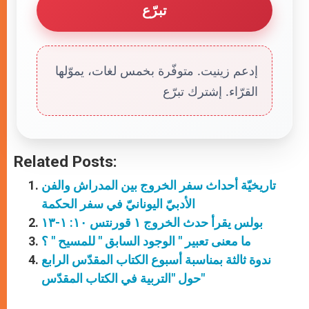
تبرّع
إدعم زينيت. متوفّرة بخمس لغات، يموّلها
القرّاء. إشترك تبرّع
Related Posts:
تاريخيّة أحداث سفر الخروج بين المدراش والفن
الأدبيّ اليونانيّ في سفر الحكمة
بولس يقرأ حدث الخروج ١ قورنتس ١٠: ١-١٣
ما معنى تعبير " الوجود السابق " للمسيح " ؟
ندوة ثالثة بمناسبة أسبوع الكتاب المقدّس الرابع
حول "التربية في الكتاب المقدّس"