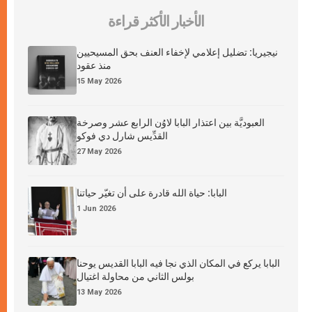
الأخبار الأكثر قراءة
نيجيريا: تضليل إعلامي لإخفاء العنف بحق المسيحيين
منذ عقود
15 May 2026
العبوديَّة بين اعتذار البابا لاوُن الرابع عشر وصرخة
القدِّيس شارل دي فوكو
27 May 2026
البابا: حياة الله قادرة على أن تغيّر حياتنا
1 Jun 2026
البابا يركع في المكان الذي نجا فيه البابا القديس يوحنا
بولس الثاني من محاولة اغتيال
13 May 2026