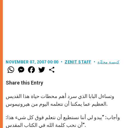
كنيسة محليّة
ZENIT STAFF
NOVEMBER 07, 2007 00:00
W
M
F
T
S
h
e
a
w
h
a
s
c
i
a
t
s
e
t
r
Share this Entry
s
e
b
t
e
A
n
o
e
p
g
o
r
وتساءل البابا الذي سرد أهم محطات حياة هذا القديس
p
e
k
العظيم عما يمكننا أن نتعلمه اليوم من هيرونيموس.
r
وأجاب: “يبدو لي أننا نستطيع أن نتعلم فوق كل شيء هذا:
أن نحب كلمة الله في الكتاب المقدس”.