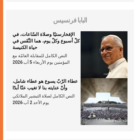
البابا فرنسيس
الإفخارستيّا وصلاة السّاعات، في
كلّ أسبوع وكلّ يوم، هما النَّفَس في
حياة الكنيسة
النص الكامل للمقابلة العامّة مع
المؤمنين يوم الأربعاء 5 آب 2026
عطاء الرّبّ يسوع هو عطاء شامل،
وأنّ عنايته بنا لا تغيب عنّا أبدًا
النص الكامل لصلاة التبشير الملائكي
يوم الأحد 2 آب 2026