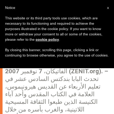
AR
Notice
x
This website or its third party tools use cookies, which are
necessary to its functioning and required to achieve the
purposes illustrated in the cookie policy. If you want to know
البابا: "علينا أن نقرأ الكتاب المقدس لا
more or withdraw your consent to all or some of the cookies,
please refer to the
cookie policy
.
ككلمة من الماضي، بل ككلمة الله
التي تتوجه إلينا أيضًا"
By closing this banner, scrolling this page, clicking a link or
continuing to browse otherwise, you agree to the use of cookies.
الفاتيكان، 7 نوفمبر 2007 (ZENIT.org). –
تحدث البابا بندكتس السادس عشر في
تعليم الأربعاء عن القديس هيرونيموس،
العلامة في الكتاب المقدس وأحد آباء
الكنيسة الذين طبعوا الثقافة المسيحية
اللاتينية، والغرب بأسره من خلال