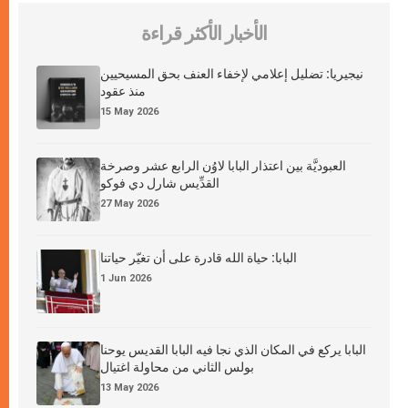
الأخبار الأكثر قراءة
نيجيريا: تضليل إعلامي لإخفاء العنف بحق المسيحيين
منذ عقود
15 May 2026
العبوديَّة بين اعتذار البابا لاوُن الرابع عشر وصرخة
القدِّيس شارل دي فوكو
27 May 2026
البابا: حياة الله قادرة على أن تغيّر حياتنا
1 Jun 2026
البابا يركع في المكان الذي نجا فيه البابا القديس يوحنا
بولس الثاني من محاولة اغتيال
13 May 2026