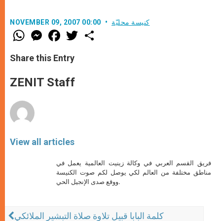
كنيسة محليّة
NOVEMBER 09, 2007 00:00
W
M
F
T
S
h
e
a
w
h
a
s
c
i
a
t
s
e
t
r
Share this Entry
s
e
b
t
e
A
n
o
e
p
g
o
r
ZENIT Staff
p
e
k
r
View all articles
فريق القسم العربي في وكالة زينيت العالمية يعمل في
مناطق مختلفة من العالم لكي يوصل لكم صوت الكنيسة
ووقع صدى الإنجيل الحي.
كلمة البابا قبيل تلاوة صلاة التبشير الملائكي