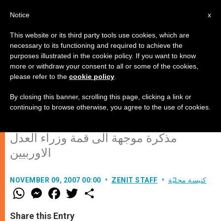
AR
Notice
x
This website or its third party tools use cookies, which are
necessary to its functioning and required to achieve the
purposes illustrated in the cookie policy. If you want to know
الفاتيكان يطالب بحماية النساء
more or withdraw your consent to all or some of the cookies,
please refer to the
cookie policy
.
والقاصرين المهاجرين من الاستغلال
الجنسي
By closing this banner, scrolling this page, clicking a link or
continuing to browse otherwise, you agree to the use of cookies.
مذكرة موجهة الى قمة وزراء العدل
الاوربيين
كنيسة محليّة
ZENIT STAFF
NOVEMBER 09, 2007 00:00
W
M
F
T
S
h
e
a
w
h
a
s
c
i
a
t
s
e
t
r
Share this Entry
s
e
b
t
e