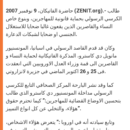
A
n
o
e
p
g
o
r
حاضرة الفاتيكان، 9 نوفمبر 2007 (ZENIT.org).- طالب
p
e
k
r
الكرسي الرسولي بحماية قانونية للمهاجرين، وبنوع خاص
النساء والقاصرين الذين يقعون غالبا ضحايا للاستغلال
الجنسي او ضحايا لشبكات الدعارة.
وكان قد قدم القاصد الرسولي في اسبانيا، المونسنيور
مانويل دي كاسترو، المذكرة الفاتيكانية لحماية النساء و
القاصرين الى قمة وزراء العدل الاوروبيين التي انعقدت
فى 25 و 26 اكتوبر الماضي في جزيرة لانزاروتي.
كما وقد نشر البارحة المركز الصحافي التابع للكرسي
الرسولي مداخلة المونسنيور دي كاسترو الذي طالب
بتحسين الاوضاع القضائية للمهاجرين:” كيما تحترم حقوق
هؤلاء، والتخلي عن كل انواع التمييز”.
وتابع سيادته أنه في اوروبا :” يتعرض هؤلاء الاشخاص،
بطريقة او باخرى، الى نوع من التهميش والتمييز في