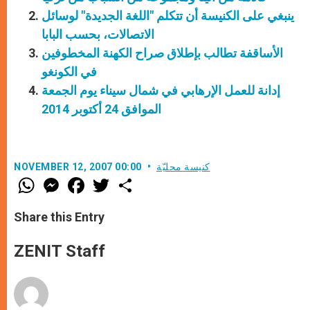
ينبغي على الكنيسة أن تتكلم "اللغة الجديدة" لوسائل
الاتصالات، بحسب البابا
الأساقفة تطالب بإطلاق صراح الكهنة المخطوفين
في الكونغو
إدانة للعمل الإرهابي في شمال سيناء يوم الجمعة
الموافق 24 أكتوبر 2014
كنيسة محليّة
NOVEMBER 12, 2007 00:00
W
M
F
T
S
h
e
a
w
h
a
s
c
i
a
t
s
e
t
r
Share this Entry
s
e
b
t
e
A
n
o
e
p
g
o
r
ZENIT Staff
p
e
k
r