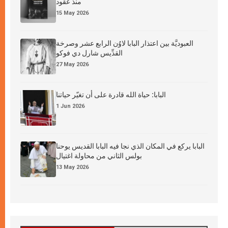
منذ عقود
15 May 2026
العبوديَّة بين اعتذار البابا لاوُن الرابع عشر وصرخة
القدِّيس شارل دي فوكو
27 May 2026
البابا: حياة الله قادرة على أن تغيّر حياتنا
1 Jun 2026
البابا يركع في المكان الذي نجا فيه البابا القديس يوحنا
بولس الثاني من محاولة اغتيال
13 May 2026