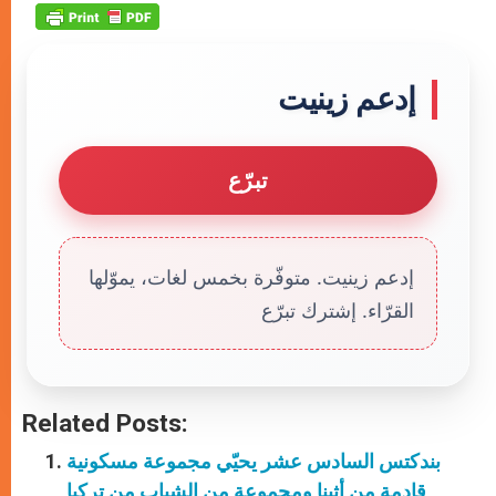
إدعم زينيت
تبرّع
إدعم زينيت. متوفّرة بخمس لغات، يموّلها
القرّاء. إشترك تبرّع
Related Posts:
بندكتس السادس عشر يحيّي مجموعة مسكونية
قادمة من أثينا ومجموعة من الشباب من تركيا