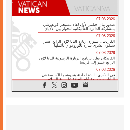
07.08.2026
صدور بيان ختامي لأول لقاء مسيحي كونفوشي
بمشاركة الدائرة الفاتيكانية للحوار بين الأديان
07.08.2026
الكاردينال ستورلا: زيارة البابا لاوُن الرابع عشر
ستكون بشرى سارة للأوروغواي بأكملها
07.08.2026
الفاتيكان يعلن برنامج الزيارة الرسولية للبابا لاوُن
الرابع عشر إلى فرنسا
07.08.2026
في الذكرى الـ ٨١ لحادثة هيروشيما الكنيسة في
اليابان تنظم ١٠ أيام للصلاة على نية السلام
07.08.2026
الكنيسة في الأوروغواي: زيارة البابا ستعزز
الإيمان والرجاء
06.08.2026
الاجتماع الشهري للمطارنة الموارنة
06.08.2026
الكاردينال روسي: زيارة البابا لاوُن إلى الأرجنتين
هي تكريم للبابا فرنسيس