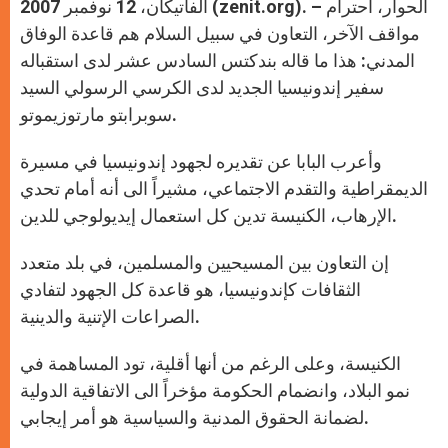
p
g
o
r
الفاتيكان، 12 نوفمبر 2007 (zenit.org). – الحوار، احترام
p
e
k
r
مواقف الآخر، التعاون في سبيل السلام هم قاعدة الوفاق
المدني: هذا ما قاله بندكتس السادس عشر لدى استقباله
سفير إندونيسيا الجديد لدى الكرسي الرسولي السيد
سوبرابتو مارتوزيموتو.
وأعرب البابا عن تقديره لجهود إندونيسيا في مسيرة
الديمقراطية والتقدم الاجتماعي، مشيراً الى أنه أمام تحدي
الإرهاب، الكنيسة تدين كل استعمال إيديولوجي للدين.
إن التعاون بين المسيحيين والمسلمين، في بلد متعدد
الثقافات كإندونيسيا، هو قاعدة كل الجهود لتفادي
الصراعات الإتنية والدينية.
الكنيسة، وعلى الرغم من أنها أقلية، تود المساهمة في
نمو البلاد، وانضمام الحكومة مؤخراً الى الاتفاقية الدولية
لضمانة الحقوق المدنية والسياسية هو أمر إيجابي.