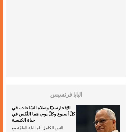
البابا فرنسيس
الإفخارستيّا وصلاة السّاعات، في
كلّ أسبوع وكلّ يوم، هما النَّفَس في
حياة الكنيسة
النص الكامل للمقابلة العامّة مع