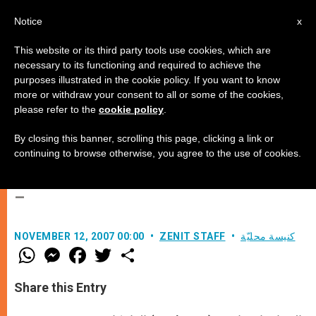
AR
Notice
x
This website or its third party tools use cookies, which are
necessary to its functioning and required to achieve the
purposes illustrated in the cookie policy. If you want to know
البابا يقبل أوراق اعتماد سفير
more or withdraw your consent to all or some of the cookies,
please refer to the
cookie policy
.
إندونيسيا الجديد لدى الكرسي
الرسولي
By closing this banner, scrolling this page, clicking a link or
continuing to browse otherwise, you agree to the use of cookies.
–
كنيسة محليّة
ZENIT STAFF
NOVEMBER 12, 2007 00:00
W
M
F
T
S
h
e
a
w
h
a
s
c
i
a
t
s
e
t
r
Share this Entry
s
e
b
t
e
A
n
o
e