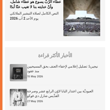
عطاء الرّبّ يسوع هو عطاء شامل،
وأنّ عنايته بنا لا تغيب عنّا أبدًا
النص الكامل لصلاة التبشير الملائكي
يوم الأحد 2 آب 2026
الأخبار الأكثر قراءة
نيجيريا: تضليل إعلامي لإخفاء العنف بحق المسيحيين
منذ عقود
15 May 2026
العبوديَّة بين اعتذار البابا لاوُن الرابع عشر وصرخة
القدِّيس شارل دي فوكو
27 May 2026