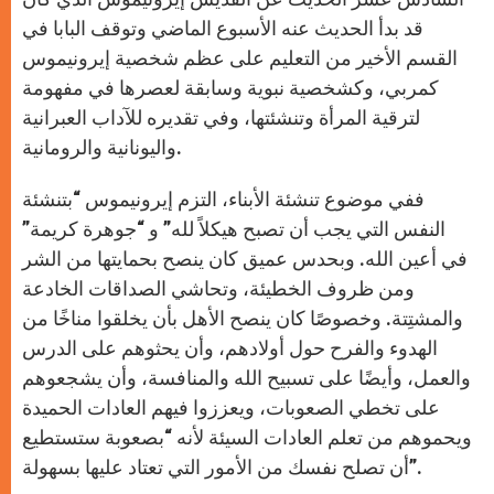
قد بدأ الحديث عنه الأسبوع الماضي وتوقف البابا في
القسم الأخير من التعليم على عظم شخصية إيرونيموس
كمربي، وكشخصية نبوية وسابقة لعصرها في مفهومة
لترقية المرأة وتنشئتها، وفي تقديره للآداب العبرانية
واليونانية والرومانية.
ففي موضوع تنشئة الأبناء، التزم إيرونيموس “بتنشئة
النفس التي يجب أن تصبح هيكلاً لله” و “جوهرة كريمة”
في أعين الله. وبحدس عميق كان ينصح بحمايتها من الشر
ومن ظروف الخطيئة، وتحاشي الصداقات الخادعة
والمشتِتة. وخصوصًا كان ينصح الأهل بأن يخلقوا مناخًا من
الهدوء والفرح حول أولادهم، وأن يحثوهم على الدرس
والعمل، وأيضًا على تسبيح الله والمنافسة، وأن يشجعوهم
على تخطي الصعوبات، ويعززوا فيهم العادات الحميدة
ويحموهم من تعلم العادات السيئة لأنه “بصعوبة ستستطيع
أن تصلح نفسك من الأمور التي تعتاد عليها بسهولة”.