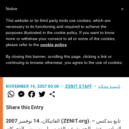
AR
Notice
x
This website or its third party tools use cookies, which are
necessary to its functioning and required to achieve the
purposes illustrated in the cookie policy. If you want to know
أب الكنيسة الذي ناضل من أجل ترقية
more or withdraw your consent to all or some of the cookies,
please refer to the
cookie policy
.
النساء
By closing this banner, scrolling this page, clicking a link or
continuing to browse otherwise, you agree to the use of cookies.
–
كنيسة محليّة
ZENIT STAFF
NOVEMBER 14, 2007 00:00
W
M
F
T
S
h
e
a
w
h
a
s
c
i
a
t
s
e
t
r
Share this Entry
s
e
b
t
e
A
n
o
e
p
g
o
r
الفاتيكان، 14 نوفمبر 2007 (ZENIT.org). – تابع بندكتس
p
e
k
r
السادس عشر الحديث عن القديس إيرونيموس الذي كان