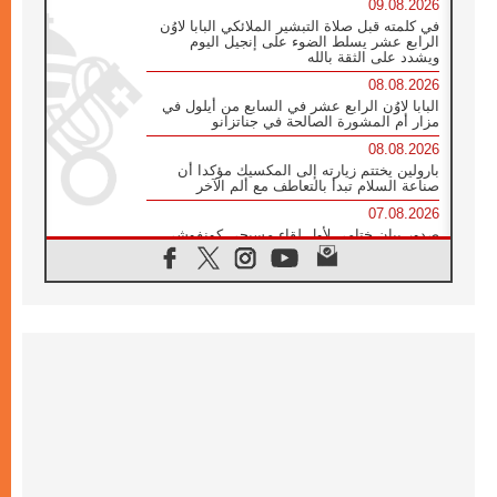
09.08.2026
في كلمته قبل صلاة التبشير الملائكي البابا لاوُن
الرابع عشر يسلط الضوء على إنجيل اليوم
ويشدد على الثقة بالله
08.08.2026
البابا لاوُن الرابع عشر في السابع من أيلول في
مزار أم المشورة الصالحة في جناتزانو
08.08.2026
بارولين يختتم زيارته إلى المكسيك مؤكدا أن
صناعة السلام تبدأ بالتعاطف مع ألم الآخر
07.08.2026
صدور بيان ختامي لأول لقاء مسيحي كونفوشي
بمشاركة الدائرة الفاتيكانية للحوار بين الأديان
07.08.2026
الكاردينال ستورلا: زيارة البابا لاوُن الرابع عشر
ستكون بشرى سارة للأوروغواي بأكملها
07.08.2026
الفاتيكان يعلن برنامج الزيارة الرسولية للبابا لاوُن
الرابع عشر إلى فرنسا
07.08.2026
في الذكرى الـ ٨١ لحادثة هيروشيما الكنيسة في
اليابان تنظم ١٠ أيام للصلاة على نية السلام
07.08.2026
الكنيسة في الأوروغواي: زيارة البابا ستعزز