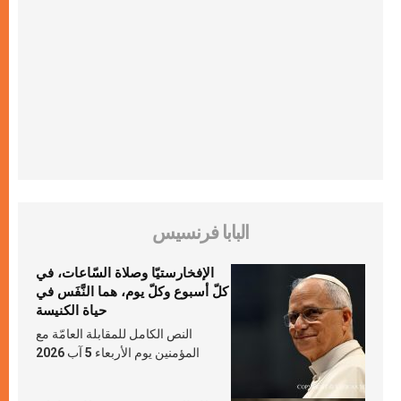
البابا فرنسيس
الإفخارستيّا وصلاة السّاعات، في
كلّ أسبوع وكلّ يوم، هما النَّفَس في
حياة الكنيسة
النص الكامل للمقابلة العامّة مع
المؤمنين يوم الأربعاء 5 آب 2026