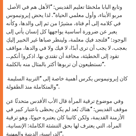
وتابع البابا ملخصًا تعليم القديس: “الأهل هم في الأصل
مربو الأبناء، وأول معلمي الحياة”. لذا يحض إيرونيموس
في كلامه إلى أم فتاة، مشيرًا من ثم إلى والدها، وكأنه
يعبر عن ضرورة أساسية يواجهها كل إنسان يأتي إلى
الوجود: “فلتجد فيكِ معلمة، ولينظر صباها غير الخبير إليكِ
بعجب. لا يجب أن ترى أبدًا، لا فيك ولا في والدها، مواقف
تقود إلى الخطيئة، مخافة أن تقتدي بها. اذكروا أنكم…
تستطيعون أن تربوها أكثر بالمثال منه بالكلمة”.
كان إيرونيموس يكرس أهمية خاصة إلى “التربية السليمة
والمتكاملة منذ الطفولة”.
وفي موضوع ترقية المرأة قال الأب الأقدس متحدثًا عن
موقف القديس: “هناك بُعد لم يكن يحظى باعتبار كبير في
الأزمنة القديمة، ولكن كاتبنا كان يعتبره حيويًا، وهو ترقية
المرأة، التي يعترف لها بحق التنشئة الكاملة: الإنسانية،
الدراسية، الدينية والمهنية”.