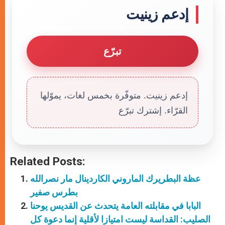
إدعم زينيت
تبرّع
إدعم زينيت. متوفّرة بخمس لغات، يموّلها
القرّاء. إشترك تبرّع
Related Posts:
عظة البطريرك الماروني الكاردينال مار نصرالله
بطرس صفير
البابا في مقابلته العامة يتحدث عن القديس يوحنا
الصليب: القداسة ليست امتيازا لأقلية إنما دعوة كل