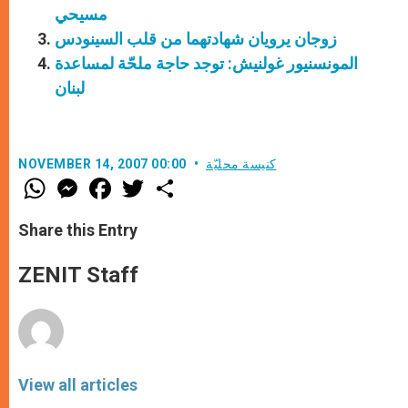
مسيحي
زوجان يرويان شهادتهما من قلب السينودس
المونسنيور غولنيش: توجد حاجة ملحّة لمساعدة
لبنان
كنيسة محليّة
NOVEMBER 14, 2007 00:00
W
M
F
T
S
h
e
a
w
h
a
s
c
i
a
t
s
e
t
r
Share this Entry
s
e
b
t
e
A
n
o
e
p
g
o
r
ZENIT Staff
p
e
k
r
View all articles