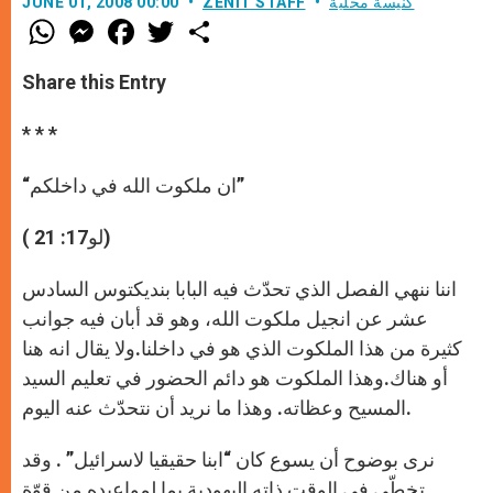
كنيسة محليّة
ZENIT STAFF
JUNE 01, 2008 00:00
W
M
F
T
S
h
e
a
w
h
a
s
c
i
a
t
s
e
t
r
Share this Entry
s
e
b
t
e
A
n
o
e
p
g
o
r
* * *
p
e
k
r
“ان ملكوت الله في داخلكم”
( لو17: 21)
اننا ننهي الفصل الذي تحدّث فيه البابا بنديكتوس السادس
عشر عن انجيل ملكوت الله، وهو قد أبان فيه جوانب
كثيرة من هذا الملكوت الذي هو في داخلنا.ولا يقال انه هنا
أو هناك.وهذا الملكوت هو دائم الحضور في تعليم السيد
المسيح وعظاته. وهذا ما نريد أن نتحدّث عنه اليوم.
نرى بوضوح أن يسوع كان “ابنا حقيقيا لاسرائيل” . وقد
تخطّى في الوقت ذاته اليهودية بما لمواعيده من قوّة