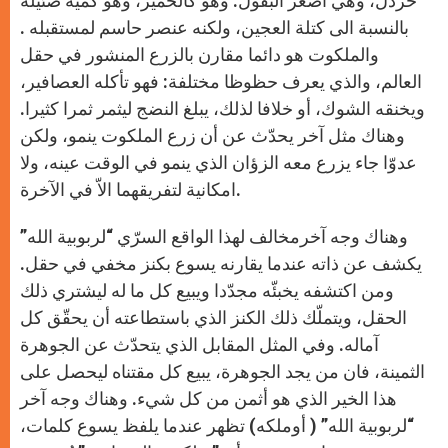
خردل، وهي أصغر البقول. وهو كالخمير، وهو كميّة ضئيلة
بالنسبة الى كتلة العجين، ولكنه عنصر حاسم لمستقبله .
والملكوت هو دائما مقارن بالزرع المنشور في حقل
العالم، والذي يعرف حظوظا مختلفة: فهو تأكله العصافير،
ويخنقه الشوك، أو خلافا لذلك، يبلغ النضج ليثمر ثمرا كثيرا.
وهناك مثل آخر يحدّث عن أن زرع الملكوت ينمو، ولكن
عدوّا جاء يزرع معه الزؤان الذي ينمو في الوقت عينه، ولا
امكانية لتفريقهما الاّ في الآخرة.
وهناك وجه آخرمخالف لهذا الواقع السرّي “لربوبية الله”
يكشف عن ذاته عندما يقارنه يسوع بكنز مخفي في حقل.
ومن اكتشفه يخبئّه مجدّدا ويبيع كل ما له ليشتري ذلك
الحقل، ويتملّك ذلك الكنز الذي باستطاعته أن يحقّق كل
آماله. وفي المثل المقابل الذي يتحدّث عن الجوهرة
الثمينة، فان من يجد الجوهرة، يبيع كل مقتناه ليحصل على
هذا الخير الذي هو أثمن من كل شيء. وهناك وجه آخر
“لربوبية الله” ( أوملكه) تظهر عندما يلفظ يسوع كلمات،