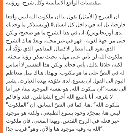
مقتضيات الواقع الأساسية وكل شرح، ورؤيته.
ان الشرح ( الأمثل) يقول لنا ان ملكوت الله ليس واقعا
خارجيا، بل انه في داخل كل انسان0 (ولنستذكر ما وجدناه
لدى أوريجانوس). ان في هذا الشرح ما هو صحيح، ولكن
حتى من جهة لغوية ، فهو في غير محلّه. وبعدُ هناك الشرح
الذي يعود الى انتظار الاكتمال المداهم، الذي يؤكّد أن
ملكوت الله لن يأتي على مهل، بحيث تمكن رؤية مجيئه،
لكنه، خلافا لذلك، يأتي فجأة. ولكن هذا التفسير لا أساس
له في النصَّ على ما هو مكتوب. ولهذا، هناك ميل متعاظم
اليوم الى القول ان يسوع، لدى تفوّهه بهذه العبارت، يشير
الى نفسه:”ان ملكوت الله، هو نفسه الموجود بيننا، غير أننا
لا نعُرفه. أنا باصبع الله أخرج الشياطين، فقد وافاكم
ملكوت الله” .هنا، كما في النصّ السابق، ان “الملكوت”
ليس هنا، بمجرّد وجود يسوع الطبيعي، ولكنه هو موجود
عبر فعله في الروح القدس. وبهذا المعنى، فان ملكوت
الله به وفيه موجود هنا والآن، وهو” قريب جدّا”.