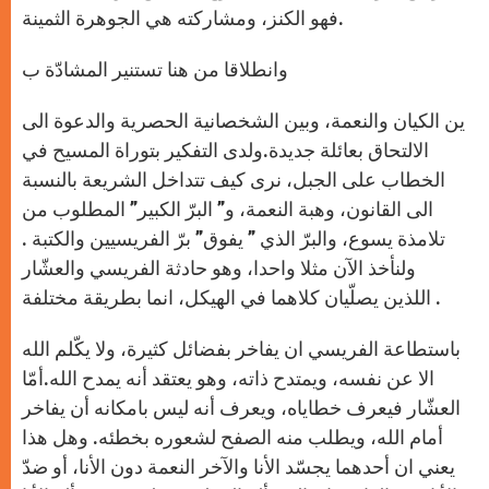
فهو الكنز، ومشاركته هي الجوهرة الثمينة.
وانطلاقا من هنا تستنير المشادّة ب
ين الكيان والنعمة، وبين الشخصانية الحصرية والدعوة الى
الالتحاق بعائلة جديدة.ولدى التفكير بتوراة المسيح في
الخطاب على الجبل، نرى كيف تتداخل الشريعة بالنسبة
الى القانون، وهبة النعمة، و” البرّ الكبير” المطلوب من
تلامذة يسوع، والبرّ الذي ” يفوق” برّ الفريسيين والكتبة .
ولنأخذ الآن مثلا واحدا، وهو حادثة الفريسي والعشّار
اللذين يصلّيان كلاهما في الهيكل، انما بطريقة مختلفة .
باستطاعة الفريسي ان يفاخر بفضائل كثيرة، ولا يكّلم الله
الا عن نفسه، ويمتدح ذاته، وهو يعتقد أنه يمدح الله.أمّا
العشّار فيعرف خطاياه، ويعرف أنه ليس بامكانه أن يفاخر
أمام الله، ويطلب منه الصفح لشعوره بخطئه. وهل هذا
يعني ان أحدهما يجسّد الأنا والآخر النعمة دون الأنا، أو ضدّ