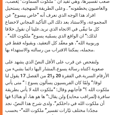
صعب تفسيرها، وهي تفيد أن ” ملكوت السماوت” يُغصب،
والغاصبون يخطفونه” . وعلى الطريقة المنهجية، يستحيل
افراد هذا الوجه الذي نعرف أنه “خاص بيسوع” عن
المجموعة، والاستناد بعد ذلك الى التأكيد المجاني لاخضاع
كل ما تبقّى في الاتجاه الذي نريد.علينا أن نقول خلافا
لذلك:” ان الواقع الذي يسمّيه يسوع” ملكوت الله” ،
وربوبية الله”، هو معقّد كل التعقيد، وبقبوله فقط في
مجمله، يمكننا الاقتراب من رسالته والاستهداء بها.
ولنفحص عن قرب على الأقل النصّ الذي يشهد على
صعوبة اكتناه رسالة يسوع،المشار اليها دائما بشيء من
الأرقام السرية.في الفقرة 20 و21 من الفصل 17 يقول لنا
لوقا:” ولمّا كان الفريسيون يسألون يسوع : ” متى يأتي
ملكوت الله ؟” فأجابهم وقال: “ملكوت الله لا يأتي بطريقة
سافرة (لمراقب محايد) ولن يقال:” ها هو هنا، أو هناك! فها
أن ملكوت الله في داخلكم”. ولدى شرح هذا النصّ، نجد
مجدّدا مختلف تيّارات تفسير” ملكوت الله”- بحسب