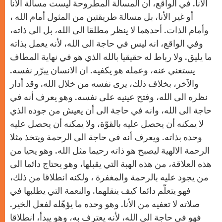
الأنا. في الواقع، ان المسألة المطروحة ليست مسألة الأنا
أو غير الأنا، بل مسالة طريقتين من المثول أمام الله ،
وأمام الذات. أحدهما لا ينظر مطلقا الى الله، بل الى ذاته،
وفي الواقع، انه ليس في حاجة الى الله، لأنه يعمل بذاته
ما يليق. ولا رباط له حقيقيا بالله الذي هو في نهاية المطاف
يستغني عنه، وعمله هو يكفيه. ان الانسان يبرّر نفسه.
والآخر، بخلاف ذلك، يرى نفسه من خلال الله. وقد أدار
نظره الى الله، وفتح عينيه على نفسه. وهو يعرف أنه في
حاجة الى الله، وانه في حاجة الى أن يعيش من جوده الذي
لا يمكنه أن يحصل عليه بالقوّة، ولا يمكنه أن يحصل عليه
وحده بذاته. ويعرف أنه في حاجة الى الرحمة ويتخذ مثلا
الرحمة الالهية ليصبح هو ذاته رحيما مثل الله. وهو يحيا من
هذه العلاقة، من هذه الهبة التي يقبلها، وهو يحتاج دائما الى
من يجود عليه بالرحمة والمغفرة ، ولكنه انطلاقا من ذلك،
فهو يتعلّم دائما كيف ينقلهما. والنعمة التي يطلبها في
صلاته لا تعفيه من الأنا. وهو وحده ما يؤهّله لفعل الخير.
فهو في حاجة الى الله، لأنه يعترف به، وهو يبدأ، انطلاقا