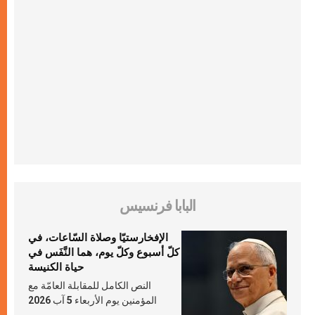
البابا فرنسيس
الإفخارستيّا وصلاة السّاعات، في
كلّ أسبوع وكلّ يوم، هما النَّفَس في
حياة الكنيسة
النص الكامل للمقابلة العامّة مع
المؤمنين يوم الأربعاء 5 آب 2026