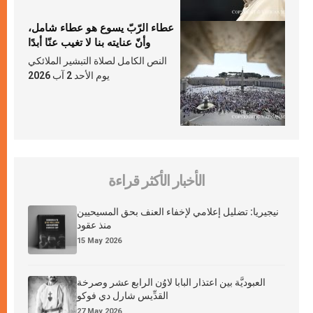
عطاء الرّبّ يسوع هو عطاء شامل،
وأنّ عنايته بنا لا تغيب عنّا أبدًا
النص الكامل لصلاة التبشير الملائكي
يوم الأحد 2 آب 2026
الأخبار الأكثر قراءة
نيجيريا: تضليل إعلامي لإخفاء العنف بحق المسيحيين
منذ عقود
15 May 2026
العبوديَّة بين اعتذار البابا لاوُن الرابع عشر وصرخة
القدِّيس شارل دي فوكو
27 May 2026