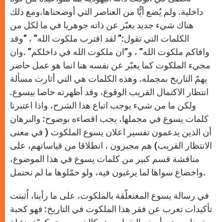
داخلية. ولم يُضع أيٌّا من العناصر التي أوضحناها.ومع ذلك
هناك شيء جديد يعبّر عن ذاته جوهريا في ما لكل من
الكلمات التي تقول:” لقد اقترب ملكوت الله” ، “وقد
وافاكم ملكوت الله” ، و”ان ملكوت الله في داخلكم” .وان
مجيء الملكوت كما يعبّر عن نفسه هنا انما هو عمل حاضر
يهمّ التاريخ بمجمله. وهذه الكلمات هي التي أثارت مسألة
انتظار الاكتمال القريب الوقوع، وقد أظهرته خاصا بيسوع.
ولكن ما من شيء يوجب اتباع هذا الشرح، واذا اعتبرنا
كلمات يسوع في مجملها، يجب اقصاءه بوضوح: والبرهان
أن الذين يدعمون تفسير اعلان يسوع الملكوت ( في معنى
الانتظار القريب) هم مجبرون ، انطلاقا من قياساتهم، على
مناقشة قسم كبير من كلمات يسوع في هذا الموضوع،
واخضاع سواها لما يرغبون فيه، ولو حمّلوها ما لم تحتمل.
في رسالة يسوع المعتعلّقة بالملكوت، على ما رأينا، اُثبتت
تأكيدات تعرب عن فقر هذا الملكوت في التاريخ: فهو كحبة