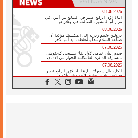
08.08.2026
البابا لاوُن الرابع عشر في السابع من أيلول في
مزار أم المشورة الصالحة في جناتزانو
08.08.2026
بارولين يختتم زيارته إلى المكسيك مؤكدا أن
صناعة السلام تبدأ بالتعاطف مع ألم الآخر
07.08.2026
صدور بيان ختامي لأول لقاء مسيحي كونفوشي
بمشاركة الدائرة الفاتيكانية للحوار بين الأديان
07.08.2026
الكاردينال ستورلا: زيارة البابا لاوُن الرابع عشر
ستكون بشرى سارة للأوروغواي بأكملها
07.08.2026
الفاتيكان يعلن برنامج الزيارة الرسولية للبابا لاوُن
الرابع عشر إلى فرنسا
07.08.2026
في الذكرى الـ ٨١ لحادثة هيروشيما الكنيسة في
اليابان تنظم ١٠ أيام للصلاة على نية السلام
07.08.2026
الكنيسة في الأوروغواي: زيارة البابا ستعزز
الإيمان والرجاء
06.08.2026