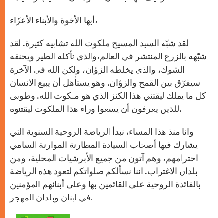
أيها الأخوة والأبناء الأعزّاء،
لقد شبّه السيد المسيح ملكوت الله تشابيه كثيرة. لقد
شبّهه بالزرع المنتشر في العالم،والذي تأكله الطير ويخنقه
الشوك، والذي يخلطه الزؤان، ولكن الله في الآخرة
سيفرّق بين القمح والزؤان. وهو يستأهل أن يبيع الانسان
كل ما يملك ليقتني هذا الكنز الذي هو ملكوت الله. وطوبى
للذين يعرفون أن يسعوا وراء هذا الملكوت ليقتنوه.
وانا منذ هذا المساء، نبدأ الرياضة الروحية السنوية التي
يشارك فيها أصحاب السيادة المطارنة الموارنة السامي
احترامهم، وهم آتون من جميع الأبرشيات المحلية، ومن
بلدان الاغتراب. اننا نسألكم صلواتكم لتعود هذه الرياضة
بالفائدة الروحية على القائمين بها وعلى أبنائهم المؤمنين
في لبنان وبلدان المهجر.