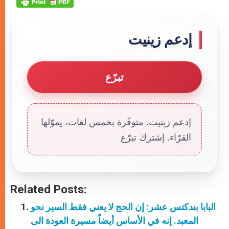
إدعم زينيت
تبرّع
إدعم زينيت. متوفّرة بخمس لغات، يموّلها
القرّاء. إشترك تبرّع
Related Posts:
البابا بندكتس عشر: إن الحج لا يعني فقط السير نحو
المعبد. إنه في الأساس أيضاً مسيرة العودة الى