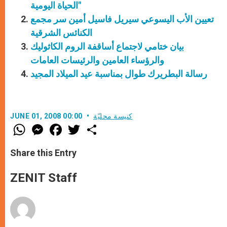
الحياة اليومية"
تعيين الأب اليسوعي سيريل فاسيل أمين سر مجمع
الكنائس الشرقية
بيان ختامي لاجتماع أساقفة الروم الكاثوليك
والرؤساء العامين والرئيسات العامات
رسالة البطريرك طوال بمناسبة عيد الميلاد المجيد
كنيسة محليّة
JUNE 01, 2008 00:00
W
M
F
T
S
h
e
a
w
h
a
s
c
i
a
t
s
e
t
r
Share this Entry
s
e
b
t
e
A
n
o
e
p
g
o
r
ZENIT Staff
p
e
k
r