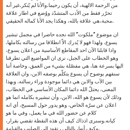
من الرحمة الالهية، أن يكون رحيما.والأنا لم يّنكر.غير أنه
تحرّر فقط من الأدب المتشدّد ووُضع في اطار علاقة
محبة،هي علاقة بالله، وهكذا يجد الأنا كماله الحقيقي.
ان موضوع “ملكوت” الله نجده حاضرا في مجمل تبشير
يسوع. ولهذا فهو لا يُدرك الاّ انطلاقا من رسالته بكاملها.
واذا قابلنا الآن احد المقاطع الأساسية من اعلان يسوع،
وهو الخطاب على الجبل، نرى ان المواضيع التي تطرقنا
اليها بسرعة هنا، هي مفصّلة بشيء من العمق. وخاصة أننا
سنفهم بوضوح أن يسوع يتكلّم بوصفه الابن، وان العلاقة
بين الآب والابن هي دائما موجودة وراء رسالته. وبهذا
المعنى، يحتلّ الله دائما المكان الأساسي في الخطاب،
وذلك لأن يسوع هو الله، الابن، وأن تبشيره بكامله انما هو
اعلان عن سرّه الخاص، وهو يدور حول المسيح، أي انه
كلام عن حضور الله في ما يعمل، وفي ما هو
كيانه.وسنرى اذذاك كيف أن هذه النقطة تقضي بقرار،
وكيف أنها، بالتالي ، تقود الى الصليب والقيامة.