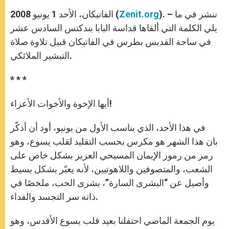
A
n
o
e
p
g
o
r
). – ننشر في ما
Zenit.org
الفاتيكان، الأحد 1 يونيو 2008 (
p
e
k
r
يلي الكلمة التي ألقاها قداسة البابا بندكتس السادس عشر
في ساحة القديس بطرس في الفاتيكان قبيل تلاوة صلاة
التبشير الملائكي.
* * *
أيها الإخوة والأخوات الأعزاء!
في هذا الأحد، الذي يناسب الأول من يونيو، أود أن أذكّر
بان هذا الشهر هو مكرس بحسب التقليد لقلب يسوع، وهو
رمز من رموز الإيمان المسيحي العزيز بشكل خاص على
الشعب، والمتصوفين واللاهوتيين، لأنه يعبّر بشكل بسيط
وأصيل عن “البشرى السارة”، بشرى الحب، ملخصًا في
ذاته سر التجسد والفداء.
يوم الجمعة الماضي احتفلنا بعيد قلب يسوع الأقدس، وهو