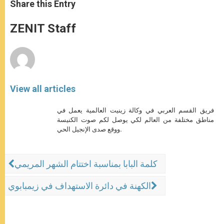
t
s
e
t
r
Share this Entry
s
e
b
t
e
A
n
o
e
p
g
o
r
ZENIT Staff
p
e
k
r
View all articles
فريق القسم العربي في وكالة زينيت العالمية يعمل في
مناطق مختلفة من العالم لكي يوصل لكم صوت الكنيسة
ووقع صدى الإنجيل الحي.
كلمة البابا بمناسبة اختتام الشهر المريمي
الكهنة في دائرة الاستهداف في زيمبابوي