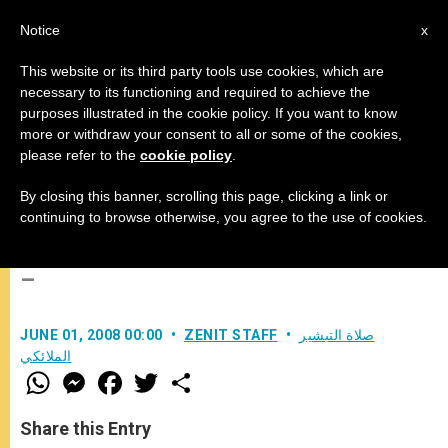
AR
Notice
x
This website or its third party tools use cookies, which are
necessary to its functioning and required to achieve the
purposes illustrated in the cookie policy. If you want to know
كلمة قداسة البابا بندكتس السادس
more or withdraw your consent to all or some of the cookies,
please refer to the
cookie policy
.
عشر قبيل تلاوة صلاة التبشير
الملائكي
By closing this banner, scrolling this page, clicking a link or
continuing to browse otherwise, you agree to the use of cookies.
–
صلاة التبشير
ZENIT STAFF
JUNE 01, 2008 00:00
الملائكي
W
M
F
T
S
h
e
a
w
h
a
s
c
i
a
t
s
e
t
r
Share this Entry
s
e
b
t
e