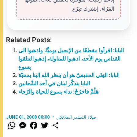
القرّاء. إشترك تبرّع
Related Posts:
البابا: اقرأوا مقطعًا من الإنجيل يوميًّا، واذهبوا الى
القداس يوم الأحد، اذهبوا للمناولة، إذهبوا لتتلقوا
يسوع
البابا: الغِنَى الحقيقيّ هو أن يَنظر الله إلينا بمحبّة
البابا يتذكّر لبنان في أحد الشّعانين
هَلُمَّ فاخرُجْ: نداء يسوع للحياة والرّجاء
صلاة التبشير الملائكي
JUNE 01, 2008 00:00
W
M
F
T
S
h
e
a
w
h
a
s
c
i
a