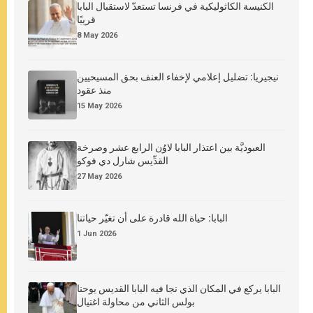
الكنيسة الكاثوليكية في فرنسا تستعدّ لاستقبال البابا
قريبًا
8 May 2026
نيجيريا: تضليل إعلامي لإخفاء العنف بحق المسيحيين
منذ عقود
15 May 2026
العبوديَّة بين اعتذار البابا لاوُن الرابع عشر وصرخة
القدِّيس شارل دي فوكو
27 May 2026
البابا: حياة الله قادرة على أن تغيّر حياتنا
1 Jun 2026
البابا يركع في المكان الذي نجا فيه البابا القديس يوحنا
بولس الثاني من محاولة اغتيال