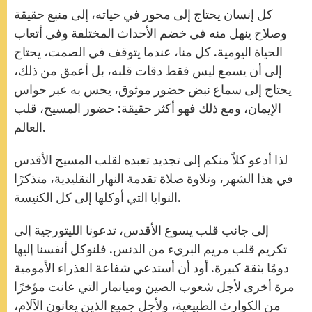
كل إنسان يحتاج إلى محور في حياته، إلى منبع حقيقة
وصلاح ينهل منه في خضم الأحداث المختلفة وفي أتعاب
الحياة اليومية. كل منا، عندما يتوقف في الصمت، يحتاج
إلى أن يسمع ليس فقط دقات قلبه، بل أعمق من ذلك،
يحتاج إلى سماع نبض حضور موثوق، يحس به عبر حواس
الإيمان، ومع ذلك فهو أكثر حقيقة: حضور المسيح، قلب
العالم.
لذا أدعو كلاً منكم إلى تجديد تعبده لقلب المسيح الأقدس
في هذا الشهر، وتلاوة صلاة تقدمة النهار التقليدية، متذكرًا
النوايا التي أوكلها إلى كل الكنيسة.
إلى جانب قلب يسوع الأقدس، تدعونا الليتورجية إلى
تكريم قلب مريم البريء من الدنس. فلنوكل أنفسنا إليها
دومًا بثقة كبيرة. أود أن أستدعي شفاعة العذراء الأمومية
مرة أخرى لأجل شعوب الصين وميانمار التي عانت مؤخرًا
من الكوارث الطبيعية، ولأجل جميع الذين يعانون الآلام،