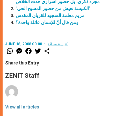
مجرد ذكرى، بل حضور أسراري حدث الخلاص
"الكنيسة تعيش من حضور المسيح الحي"
مريم معلمة السجود للقربان المقدس
ومن قال أنّ للإنسان عائلة واحدة؟
كنيسة محليّة
JUNE 18, 2008 00:00
W
M
F
T
S
h
e
a
w
h
a
s
c
i
a
t
s
e
t
r
Share this Entry
s
e
b
t
e
A
n
o
e
p
g
o
r
ZENIT Staff
p
e
k
r
View all articles