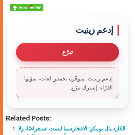
إدعم زينيت
تبرّع
إدعم زينيت. متوفّرة بخمس لغات، يموّلها
القرّاء. إشترك تبرّع
Related Posts:
الكاردينال تومكو: الافخارستيا ليست استعراضًا، ولا