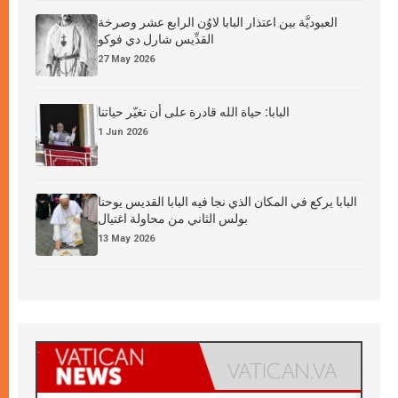
العبوديَّة بين اعتذار البابا لاوُن الرابع عشر وصرخة
القدِّيس شارل دي فوكو
27 May 2026
البابا: حياة الله قادرة على أن تغيّر حياتنا
1 Jun 2026
البابا يركع في المكان الذي نجا فيه البابا القديس يوحنا
بولس الثاني من محاولة اغتيال
13 May 2026