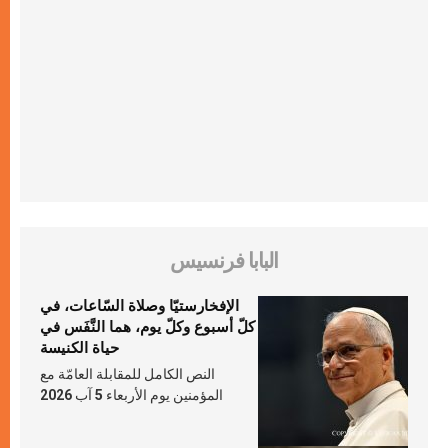
البابا فرنسيس
الإفخارستيّا وصلاة السّاعات، في
كلّ أسبوع وكلّ يوم، هما النَّفَس في
حياة الكنيسة
النص الكامل للمقابلة العامّة مع
المؤمنين يوم الأربعاء 5 آب 2026