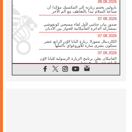
08.08.2026
بارولين يختتم زيارته إلى المكسيك مؤكدا أن
صناعة السلام تبدأ بالتعاطف مع ألم الآخر
07.08.2026
صدور بيان ختامي لأول لقاء مسيحي كونفوشي
بمشاركة الدائرة الفاتيكانية للحوار بين الأديان
07.08.2026
الكاردينال ستورلا: زيارة البابا لاوُن الرابع عشر
ستكون بشرى سارة للأوروغواي بأكملها
07.08.2026
الفاتيكان يعلن برنامج الزيارة الرسولية للبابا لاوُن
الرابع عشر إلى فرنسا
07.08.2026
في الذكرى الـ ٨١ لحادثة هيروشيما الكنيسة في
اليابان تنظم ١٠ أيام للصلاة على نية السلام
07.08.2026
الكنيسة في الأوروغواي: زيارة البابا ستعزز
الإيمان والرجاء
06.08.2026
الاجتماع الشهري للمطارنة الموارنة
06.08.2026
الكاردينال روسي: زيارة البابا لاوُن إلى الأرجنتين
هي تكريم للبابا فرنسيس