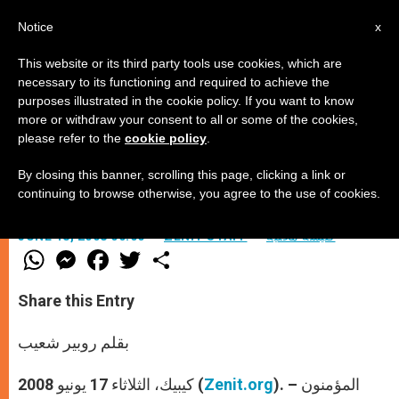
AR
Notice
x
This website or its third party tools use cookies, which are
necessary to its functioning and required to achieve the
purposes illustrated in the cookie policy. If you want to know
الافخارستيا: هبة الله وتقادم الإنسان
more or withdraw your consent to all or some of the cookies,
please refer to the
cookie policy
.
By closing this banner, scrolling this page, clicking a link or
–
continuing to browse otherwise, you agree to the use of cookies.
كنيسة محليّة
ZENIT STAFF
JUNE 18, 2008 00:00
W
M
F
T
S
h
e
a
w
h
a
s
c
i
a
t
s
e
t
r
Share this Entry
s
e
b
t
e
A
n
o
e
p
g
o
r
بقلم روبير شعيب
p
e
k
r
). – المؤمنون
Zenit.org
كيبيك، الثلاثاء 17 يونيو 2008 (