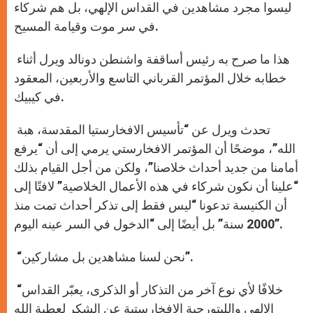
ليسوا مجرد مشاهدين في القداس الإلهي، بل هم شركاء
في سر موت وقيامة المسيح.
هذا ما صرح به رئيس أساقفة واشنطن دونالد ويرل أثناء
خطابه خلال المؤتمر القرباني التاسع والأربعين، المعقود
في كيبيك.
تحدث ويرل عن “تأسيس الافخارستيا المقدسة، هبة
الله”، موضحًا أن المؤتمر الافخارستي يرمي إلى أن “يرفع
أمامنا من جديد أحداث خلاصنا”، ولكن من أجل القيام بذلك
“علينا أن نكون شركاء في هذه الأعمال الخلاصية” لافتًا إلى
أن الكنيسة تدعونا “ليس فقط إلى تذكر أحداث تمت منذ
2000 سنة” بل أيضًا إلى “الدخول في السر عينه اليوم”.
“نحن لسنا مشاهدين بل مشاركين”.
“خلافًا لأي نوع آخر من التذكار أو الذكرى، يعبّر القداس
الإلهي والليتورجية الافخارستية عن الشكر لعطية الله