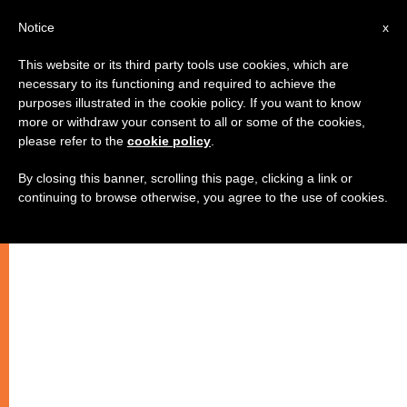
AR
Notice
x
This website or its third party tools use cookies, which are
necessary to its functioning and required to achieve the
purposes illustrated in the cookie policy. If you want to know
مفتاح الحياة المسيحية المعتدلة هو
more or withdraw your consent to all or some of the cookies,
please refer to the
cookie policy
.
التوازن بين التأمل والعمل
By closing this banner, scrolling this page, clicking a link or
continuing to browse otherwise, you agree to the use of cookies.
–