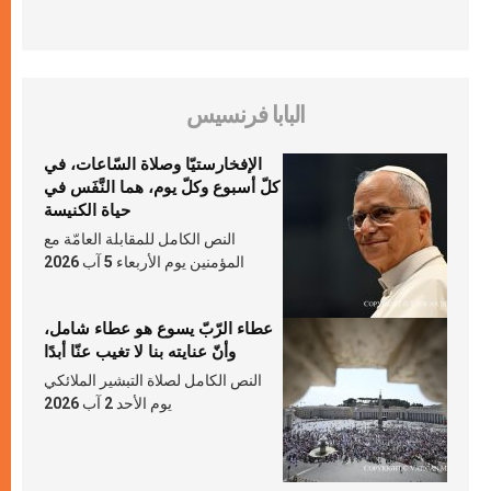
البابا فرنسيس
الإفخارستيّا وصلاة السّاعات، في
كلّ أسبوع وكلّ يوم، هما النَّفَس في
حياة الكنيسة
النص الكامل للمقابلة العامّة مع
المؤمنين يوم الأربعاء 5 آب 2026
عطاء الرّبّ يسوع هو عطاء شامل،
وأنّ عنايته بنا لا تغيب عنّا أبدًا
النص الكامل لصلاة التبشير الملائكي
يوم الأحد 2 آب 2026