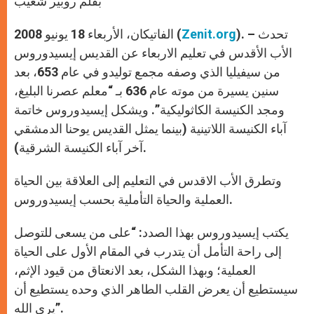
بقلم روبير شعيب
p
e
k
r
). – تحدث
Zenit.org
الفاتيكان، الأربعاء 18 يونيو 2008 (
الأب الأقدس في تعليم الاربعاء عن القديس إيسيدوروس
من سيفيليا الذي وصفه مجمع توليدو في عام 653، بعد
سنين يسيرة من موته عام 636 بـ “معلم عصرنا البليغ،
ومجد الكنيسة الكاثوليكية”. ويشكل إيسيدوروس خاتمة
آباء الكنيسة اللاتينية (بينما يمثل القديس يوحنا الدمشقي
آخر آباء الكنيسة الشرقية).
وتطرق الأب الاقدس في التعليم إلى العلاقة بين الحياة
العملية والحياة التأملية بحسب إيسيدوروس.
يكتب إيسيدوروس بهذا الصدد: “على من يسعى للتوصل
إلى راحة التأمل أن يتدرب في المقام الأول على الحياة
العملية؛ وبهذا الشكل، بعد الانعتاق من قيود الإثم،
سيستطيع أن يعرض القلب الطاهر الذي وحده يستطيع أن
يرى الله”.