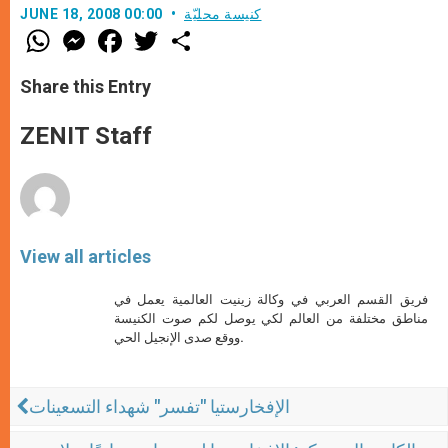
كنيسة محليّة
JUNE 18, 2008 00:00
W
M
F
T
S
h
e
a
w
h
a
s
c
i
a
t
s
e
t
r
Share this Entry
s
e
b
t
e
A
n
o
e
p
g
o
r
ZENIT Staff
p
e
k
r
View all articles
فريق القسم العربي في وكالة زينيت العالمية يعمل في
مناطق مختلفة من العالم لكي يوصل لكم صوت الكنيسة
ووقع صدى الإنجيل الحي.
الإفخارستيا "تفسر" شهداء التسعينات