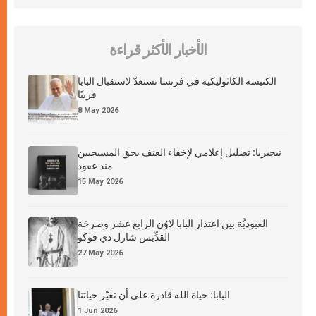
الأخبار الأكثر قراءة
الكنيسة الكاثوليكية في فرنسا تستعدّ لاستقبال البابا
قريبًا
8 May 2026
نيجيريا: تضليل إعلامي لإخفاء العنف بحق المسيحيين
منذ عقود
15 May 2026
العبوديَّة بين اعتذار البابا لاوُن الرابع عشر وصرخة
القدِّيس شارل دي فوكو
27 May 2026
البابا: حياة الله قادرة على أن تغيّر حياتنا
1 Jun 2026