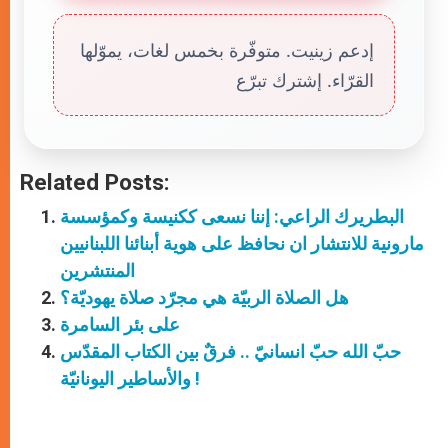
إدعم زينيت. متوفّرة بخمس لغات، يموّلها
القرّاء. إشترك تبرّع
Related Posts:
البطريرك الراعي: إننا نسعى ككنيسة وكمؤسسة
مارونية للانتشار ان نحافظ على هوية أبنائنا اللبنانيين
المنتشرين
هل الصلاة الربيّة هي مجرّد صلاة يهوديّة؟
على بئر السامرة
حبّ الله حبّ انسانيّ .. فرقٌ بين الكتاب المقدّس
والأساطير اليونانيّة !