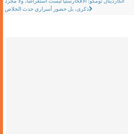
الكاردينال تومكو: الافخارستيا ليست استعراضًا، ولا مجرد
ذكرى، بل حضور أسراري حدث الخلاص