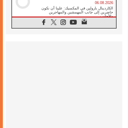
06.08.2026
الكاردينال بارولين في المكسيك: علينا أن نكون
حاضرين إلى جانب المهمشين والمهاجرين
والأجانب
06.08.2026
البابا لاوُن الرابع عشر للشباب في أسيزي:
"أوروبا والعالم يبحثان اليوم عن قديسين جُدد
فيكم"
06.08.2026
البابا في أسيزي يتحدث إلى الشباب المشاركين
في لقاء الشباب الفرنسيسكاني
06.08.2026
البابا لاوُن الرابع عشر يبرق معزيا بوفاة
الكاردينال جوليو دوارتي لانغا
05.08.2026
في مقابلته العامة مع المؤمنين البابا لاوُن الرابع
عشر يواصل الحديث عن الدستور في الليتورجيا
المقدسة مسلطا الضوء على صلاة الكنيسة
05.08.2026
البابا لاوُن الرابع عشر يزور في تشرين الثاني
٢٠٢٦ أوروغواي والأرجنتين وبيرو
05.08.2026
خمسون عاما على استشهاد الأسقف الأرجنتيني
الطوباوي إنريكي أنجيليلي