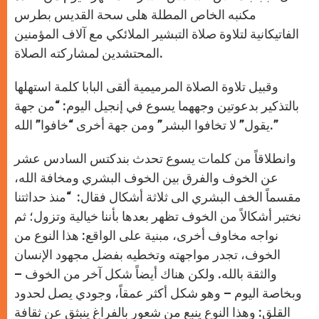
مكنبه الخاص المطلة هلى سحة القديس بطرس
الفاتيكانية لتلاوة صلاة التبشير الملائكي مع آلاف المؤمنين
المحتشدين لمشاركته الصلاة.
وقبيل تلاوة الصلاة المرميمية ألقى البابا كلمة استهلها
بالتذكير بدعوتين وجههما يسوع في إنجيل اليوم: “من جهة
يقول” لا تخافوا البشر” ومن جهة أخرى “خافوا” الله.”
وانطلاقاً من كلمات يسوع تحدث بندكتس السادس عشر
عن الخوف والفرق بين الخوف البشري ومخافة الله،
مقسماً الخف البشري الى ثلاثة أشكال فقال: “منذ حداثتنا
نختبر أشكالاً من الخوف تظهر بعدها بأننا خيالية وتزول؛ ثم
نواجه مخاوف أخرى، مبنية على الواقع: هذا النوع من
الخوف، تجدر مواجهته وتخطيه بفضل مجهود الإنسان
والثقة بالله. ولكن هناك أيضاً شكل آخر من الخوف –
وبخاصة اليوم – وهو شكل أكثر عمقاً، وجودي يصل لحدود
القلق: وهذا النوع ينبع من شعور بالفراغ ينبثق عن ثقافة