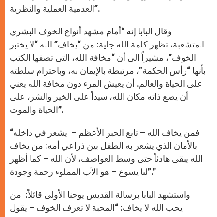
العدمية العملية والنظرية”.
وقال البابا إنه “أمام مشهد أنواع الخوف البشري
المتشعبة، تظهر كلمة الله جلية: من “يخاف” الله “لا يختبر
الخوف”، مشيراً الى أن “مخافة الله، التي تصفها الكتب
بأنها “رأس الحكمة”، مرتبطة بالإيمان به، وباحترام سلطته
على الحياة والعالم. أن يعيش المرء دون مخافة الله يعني
أن يضع ذاته مكان الله، سيداً على الخير والشر، على
الحياة والموت”.
“فمن يخاف الله – تابع الحبر الأعظم – يشعر في داخله
بالأمان الذي يشعر به الطفل بين ذراعي أمه: من يخاف
الله يبقى هادئاً حتى وسط العواصف، لأن الله – كما أظهر
لنا يسوع – هو الآب المملوء رحمة وجودة”.”
واستشهد البابا برسالة القديس يوحنا الأولى قائلاً: من
يحب الله لا يخاف: “المحبة لا تعرف الخوف – يقول