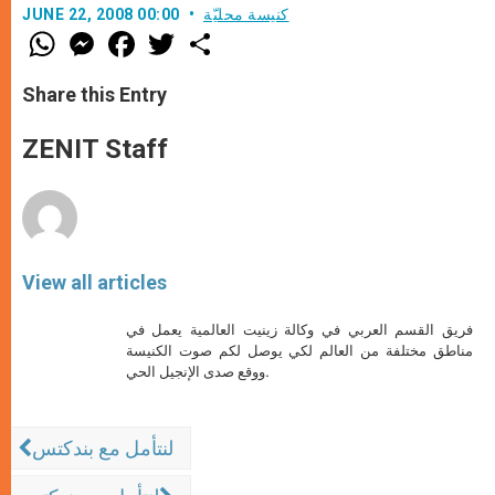
كنيسة محليّة
JUNE 22, 2008 00:00
W
M
F
T
S
h
e
a
w
h
a
s
c
i
a
t
s
e
t
r
Share this Entry
s
e
b
t
e
A
n
o
e
p
g
o
r
ZENIT Staff
p
e
k
r
View all articles
فريق القسم العربي في وكالة زينيت العالمية يعمل في
مناطق مختلفة من العالم لكي يوصل لكم صوت الكنيسة
ووقع صدى الإنجيل الحي.
لنتأمل مع بندكتس