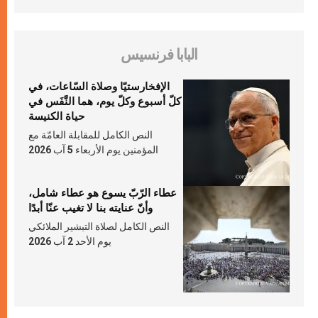
البابا فرنسيس
الإفخارستيّا وصلاة السّاعات، في
كلّ أسبوع وكلّ يوم، هما النَّفَس في
حياة الكنيسة
النص الكامل للمقابلة العامّة مع
المؤمنين يوم الأربعاء 5 آب 2026
عطاء الرّبّ يسوع هو عطاء شامل،
وأنّ عنايته بنا لا تغيب عنّا أبدًا
النص الكامل لصلاة التبشير الملائكي
يوم الأحد 2 آب 2026