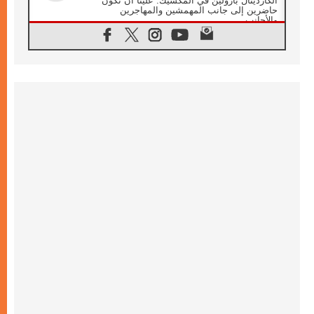
الكاردينال بارولين في المكسيك: علينا أن نكون
حاضرين إلى جانب المهمشين والمهاجرين
والأجانب
06.08.2026
البابا لاوُن الرابع عشر للشباب في أسيزي:
"أوروبا والعالم يبحثان اليوم عن قديسين جُدد
فيكم"
06.08.2026
البابا في أسيزي يتحدث إلى الشباب المشاركين
في لقاء الشباب الفرنسيسكاني
06.08.2026
البابا لاوُن الرابع عشر يبرق معزيا بوفاة
الكاردينال جوليو دوارتي لانغا
05.08.2026
في مقابلته العامة مع المؤمنين البابا لاوُن الرابع
عشر يواصل الحديث عن الدستور في الليتورجيا
المقدسة مسلطا الضوء على صلاة الكنيسة
05.08.2026
البابا لاوُن الرابع عشر يزور في تشرين الثاني
٢٠٢٦ أوروغواي والأرجنتين وبيرو
05.08.2026
خمسون عاما على استشهاد الأسقف الأرجنتيني
الطوباوي إنريكي أنجيليلي