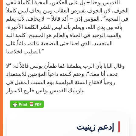
القديس يوحنا – بل على العكس، المحبة الكاملة تنفي
الخوف، لان الخوف يفترض العقاب ومن يخاف ليس كاملاً
في المحبة” . المؤمن إذن – أكد قائلاً – لا يخاف، لأنه يعلم
بأنه بين يدي الله، ويعلم بأنه ليس للشر الكلمة الأخيرة،
والسيد الوحيد في الحياة والعالم هو المسيح، كلمة الله
المتجسد، الذي احبنا حتى التضحية بذاته، مائتاً على
الصليب لخلاصنا.”
وقال البابا بأن الرب يطمئننا كما طمأن بولس قائلاً له: “لا
تخف أنا معك”، وختم كلمته داعياً المؤمنين للاستعداد
روحياً لافتتاح السنة البولسية يوم السبت المقبل في
بازيليك القديس بولس خارج الاسوار.
إدعم زينيت