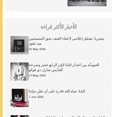
الأخبار الأكثر قراءة
نيجيريا: تضليل إعلامي لإخفاء العنف بحق المسيحيين
منذ عقود
15 May 2026
العبوديَّة بين اعتذار البابا لاوُن الرابع عشر وصرخة
القدِّيس شارل دي فوكو
27 May 2026
البابا: حياة الله قادرة على أن تغيّر حياتنا
1 Jun 2026