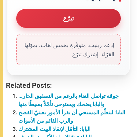
تبرّع
إدعم زينيت. متوفّرة بخمس لغات، يموّلها
القرّاء. إشترك تبرّع
Related Posts:
جوقة تواصل الغناء بالرغم من التصفيق الحار…
والبابا يضحك ويستوحي تأمّلاً بسيطًا منها
البابا: ليتعلّم المسيحي أن يقرأ الأمور بعينيّ الفصح
والرب القائم من الأموات
البابا: التأمّل لإنقاذ البيت المشترك