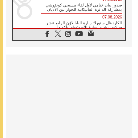
صدور بيان ختامي لأول لقاء مسيحي كونفوشي
بمشاركة الدائرة الفاتيكانية للحوار بين الأديان
07.08.2026
الكاردينال ستورلا: زيارة البابا لاوُن الرابع عشر
ستكون بشرى سارة للأوروغواي بأكملها
07.08.2026
الفاتيكان يعلن برنامج الزيارة الرسولية للبابا لاوُن
الرابع عشر إلى فرنسا
07.08.2026
في الذكرى الـ ٨١ لحادثة هيروشيما الكنيسة في
اليابان تنظم ١٠ أيام للصلاة على نية السلام
07.08.2026
الكنيسة في الأوروغواي: زيارة البابا ستعزز
الإيمان والرجاء
06.08.2026
الاجتماع الشهري للمطارنة الموارنة
06.08.2026
الكاردينال روسي: زيارة البابا لاوُن إلى الأرجنتين
هي تكريم للبابا فرنسيس
06.08.2026
زيارة البابا إلى البيرو ستكون زمن نعمة ومصالحة
ورجاء