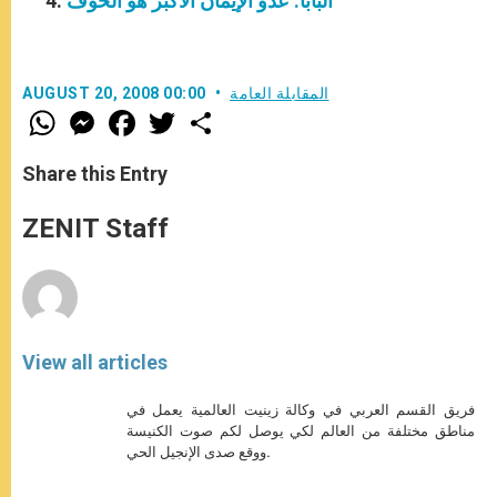
البابا: عدوّ الإيمان الأكبر هو الخوف
المقابلة العامة
AUGUST 20, 2008 00:00
W
M
F
T
S
h
e
a
w
h
a
s
c
i
a
t
s
e
t
r
Share this Entry
s
e
b
t
e
A
n
o
e
p
g
o
r
ZENIT Staff
p
e
k
r
View all articles
فريق القسم العربي في وكالة زينيت العالمية يعمل في
مناطق مختلفة من العالم لكي يوصل لكم صوت الكنيسة
ووقع صدى الإنجيل الحي.