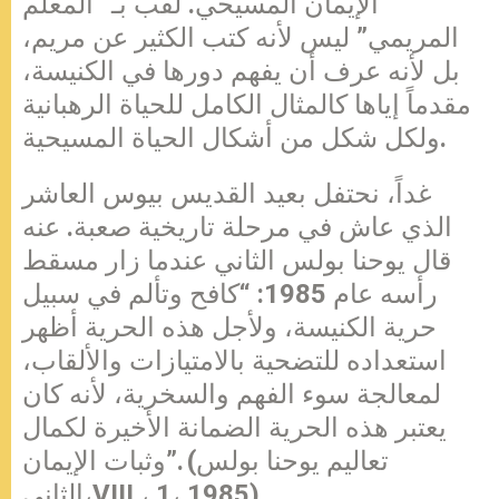
الإيمان المسيحي. لُقّب بـ “المعلم
المريمي” ليس لأنه كتب الكثير عن مريم،
بل لأنه عرف أن يفهم دورها في الكنيسة،
مقدماً إياها كالمثال الكامل للحياة الرهبانية
ولكل شكل من أشكال الحياة المسيحية.
غداً، نحتفل بعيد القديس بيوس العاشر
الذي عاش في مرحلة تاريخية صعبة. عنه
قال يوحنا بولس الثاني عندما زار مسقط
رأسه عام 1985: “كافح وتألم في سبيل
حرية الكنيسة، ولأجل هذه الحرية أظهر
استعداده للتضحية بالامتيازات والألقاب،
لمعالجة سوء الفهم والسخرية، لأنه كان
يعتبر هذه الحرية الضمانة الأخيرة لكمال
وثبات الإيمان”. (تعاليم يوحنا بولس
الثاني،VIII ، 1، 1985)