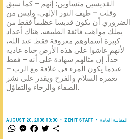
القديسين متساوين: إنهم – كما سبق
وقلت – طيف النور الإلهي. وليس من
الضروري أن يكون قديسا عظيماً فقط من
يملك مواهب فائقة الطبيعة. هناك أعداد
كبيرة أسماؤهم معروفة فقط عند الله،
لأنهم عاشوا على هذه الأرض حياة عادية
جداً. إن مثالهم شهادة على أنه – فقط
عندما يكون المرء في علاقة مع الرب –
يغمره السلام والفرح ويقدر على نشر
الصفاء والرجاء والتفاؤل.
المقابلة العامة
ZENIT STAFF
AUGUST 20, 2008 00:00
W
M
F
T
S
h
e
a
w
h
a
s
c
i
a