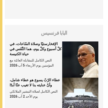
البابا فرنسيس
الإفخارستيّا وصلاة السّاعات، في
كلّ أسبوع وكلّ يوم، هما النَّفَس في
حياة الكنيسة
النص الكامل للمقابلة العامّة مع
المؤمنين يوم الأربعاء 5 آب 2026
عطاء الرّبّ يسوع هو عطاء شامل،
وأنّ عنايته بنا لا تغيب عنّا أبدًا
النص الكامل لصلاة التبشير الملائكي
يوم الأحد 2 آب 2026