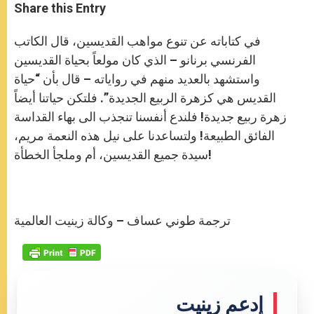
t
s
e
t
r
Share this Entry
s
e
b
t
e
A
n
o
e
p
g
o
r
في كتاباته عن تنوع مواهب القديسين، قال الكاتب
p
e
k
r
الفرنسي برنانو – الذي كان مولعاً بحياة القديسين
واستشهد بالعديد منهم في رواياته – قال بأن “حياة
القديس هي كزهرة الربيع الجديدة”. فلتكن حياتنا أيضاً
زهرة ربيع جديدة! فلندع أنفسنا تنجذب الى بهاء القداسة
الفائق الطبيعة! ولتساعدنا على نيل هذه النعمة مريم،
سيدة جميع القديسين، أم وملجأ الخطأة!
ترجمة طوني عساف – وكالة زينيت العالمية
إدعم زينيت