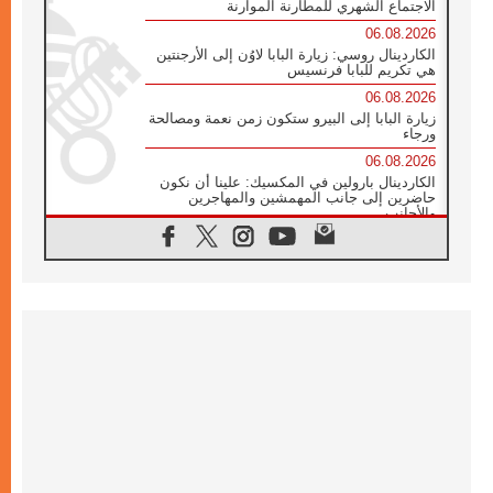
الاجتماع الشهري للمطارنة الموارنة
06.08.2026
الكاردينال روسي: زيارة البابا لاوُن إلى الأرجنتين
هي تكريم للبابا فرنسيس
06.08.2026
زيارة البابا إلى البيرو ستكون زمن نعمة ومصالحة
ورجاء
06.08.2026
الكاردينال بارولين في المكسيك: علينا أن نكون
حاضرين إلى جانب المهمشين والمهاجرين
والأجانب
06.08.2026
البابا لاوُن الرابع عشر للشباب في أسيزي:
"أوروبا والعالم يبحثان اليوم عن قديسين جُدد
فيكم"
06.08.2026
البابا في أسيزي يتحدث إلى الشباب المشاركين
في لقاء الشباب الفرنسيسكاني
06.08.2026
البابا لاوُن الرابع عشر يبرق معزيا بوفاة
الكاردينال جوليو دوارتي لانغا
05.08.2026
في مقابلته العامة مع المؤمنين البابا لاوُن الرابع
عشر يواصل الحديث عن الدستور في الليتورجيا