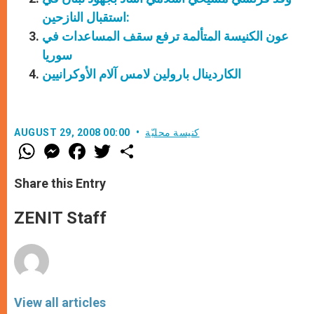
استقبال النازحين:
عون الكنيسة المتألمة ترفع سقف المساعدات في
سوريا
الكاردينال بارولين لامس آلام الأوكرانيين
كنيسة محليّة
AUGUST 29, 2008 00:00
W
M
F
T
S
h
e
a
w
h
a
s
c
i
a
t
s
e
t
r
Share this Entry
s
e
b
t
e
A
n
o
e
p
g
o
r
ZENIT Staff
p
e
k
r
View all articles