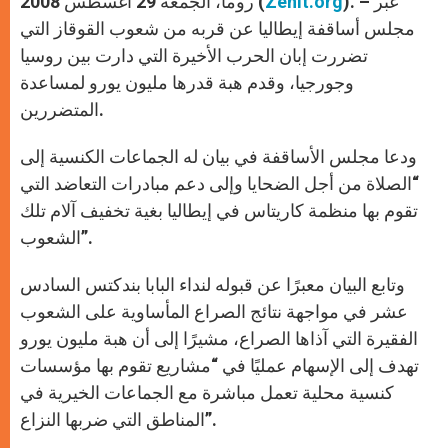
). – عبّر
Zenit.org
روما، الجمعة 29 أغسطس 2008 (
p
e
k
r
مجلس أساقفة إيطاليا عن قربه من شعوب القوقاز التي
تضررت إبان الحرب الأخيرة التي دارت بين روسيا
وجورجيا، وقدم هبة قدرها مليون يورو لمساعدة
المتضررين.
ودعا مجلس الأساقفة في بيان له الجماعات الكنسية إلى
“الصلاة من أجل الضحايا وإلى دعم مبادرات التعاضد التي
تقوم بها منظمة كاريتاس في إيطاليا بغية تخفيف آلام تلك
الشعوب”.
وتابع البيان معبرًا عن قبوله لنداء البابا بندكتس السادس
عشر في مواجهة نتائج الصراع المأساوية على الشعوب
الفقيرة التي آذاها الصراع، مشيرًا إلى أن هبة مليون يورو
تهدف إلى الإسهام عمليًا في “مشاريع تقوم بها مؤسسات
كنسية محلية تعمل مباشرة مع الجماعات الخيرية في
المناطق التي ضربها النزاع”.