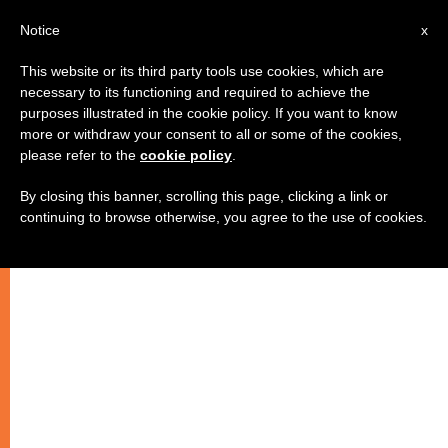
AR
Notice
x
This website or its third party tools use cookies, which are
necessary to its functioning and required to achieve the
purposes illustrated in the cookie policy. If you want to know
مجلس أساقفة إيطاليا يقدم معونة
more or withdraw your consent to all or some of the cookies,
please refer to the
cookie policy
.
قدرها مليون دولار لشعوب القوقاز
By closing this banner, scrolling this page, clicking a link or
continuing to browse otherwise, you agree to the use of cookies.
–