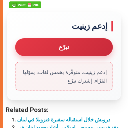
إدعم زينيت
تبرّع
إدعم زينيت. متوفّرة بخمس لغات، يموّلها
القرّاء. إشترك تبرّع
Related Posts:
درويش خلال استقباله سفيرة فنزويلا في لبنان
وفد فرنسي مسيحي اسلامي أشاد بجهود لبنان في